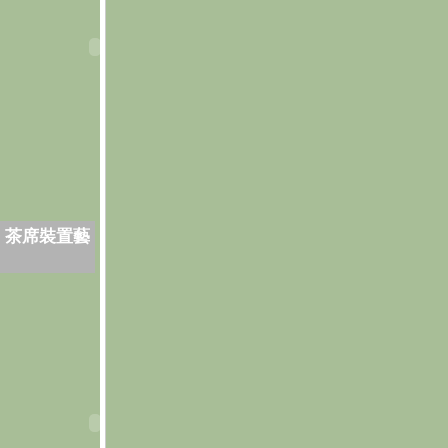
．茶席裝置藝