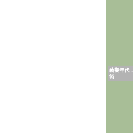
藝饗年代
術