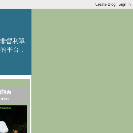
的非營利單
識的平台，
電視台
inks