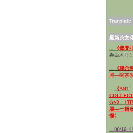
Translate
最新茶文
．《鄉間
春白木耳
．《聯合
興—喝茶
．
《ART
COLLECT
GN》〈
場—一樣
憬〉
．08/19