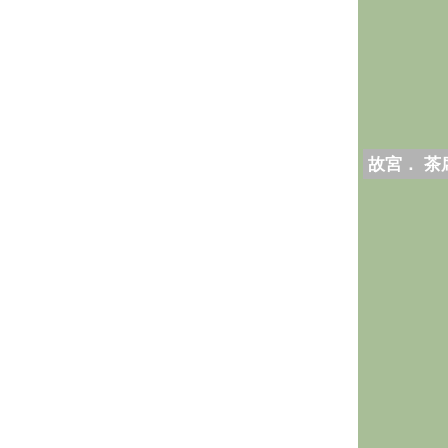
故宮． 茶