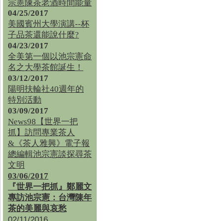
宗憲陳茶老酒時間能量
04/25/2017
美國賓州大學演講--杯
子品茶還能說什麼?
04/23/2017
全美第一個以池宗憲命
名之大學茶館誕生！
03/12/2017
陽明扶輪社40週年的
特別活動
03/09/2017
News98【世界一把
抓】訪問專業茶人
&《茶人雅興》電子報
總編輯池宗憲談探尋茶
文明
03/06/2017
『世界一把抓』鄭麗文
專訪池宗憲：台灣陳年
茶的美麗與哀愁
02/11/2016