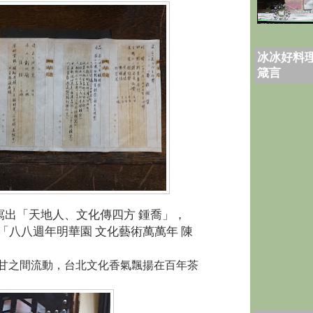
冰冰好料理
箴言
寫出「天地人、文化傳四方
鍾喬」，
「八八週年明華園
文化藝術萬萬年
陳
甘之間流動，台北文化香氣飄揚在百年茶