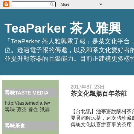
TeaParker 茶人雅興
「TeaParker 茶人雅興電子報」是茶文
位。透過電子報的傳遞，以及和茶文化愛好者
並提升對茶器的品鑑能力。目前正建構更多樣性的資訊交
2017年8月23日
尋味TASTE MEDIA
茶文化飄揚百年茶莊
http://tastemedia.tw/
尋味 藏茶 養壺 識器
【台北訊】池宗憲說酸柑茶
夏暑的解涼茶，這次將珍藏
傳統文化以喜辦喜事的茶席
尋味茶食