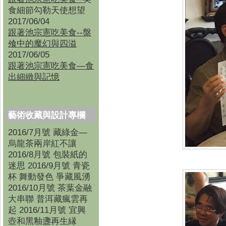
食細節勾勒天使想望
2017/06/04
跟著池宗憲吃美食--盤
飧中的魔幻與四溢
2017/06/05
跟著池宗憲吃美食—食
出細緻與記憶
藝術收藏與設計專欄
2016/7月號 藏綠金—
烏龍茶兩岸紅不讓
2016/8月號 包裝紙的
迷思 2016/9月號 青瓷
杯 舞動發色 爭藏風湧
2016/10月號 茶葉金融
大串聯 普洱藏瘋雲再
起 2016/11月號 宜興
壺和黑釉盞再生縁