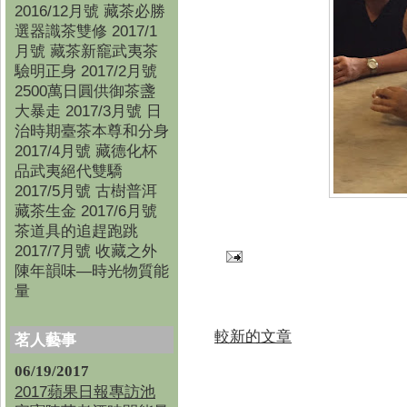
2016/12月號 藏茶必勝
選器識茶雙修 2017/1
月號 藏茶新竉武夷茶
驗明正身 2017/2月號
2500萬日圓供御茶盞
大暴走 2017/3月號 日
治時期臺茶本尊和分身
2017/4月號 藏德化杯
品武夷絕代雙驕
2017/5月號 古樹普洱
藏茶生金 2017/6月號
茶道具的追趕跑跳
2017/7月號 收藏之外
陳年韻味—時光物質能
量
較新的文章
茗人藝事
06/19/2017
2017蘋果日報專訪池