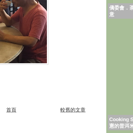
僑委會．
意
首頁
較舊的文章
Cooking 
憲的普洱