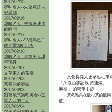
2017/02/15
尋味名人--朱全斌焙火
好韻到
2017/02/16
尋味名人--朱振藩味道
的瞬間
2017/02/17
尋味名人--李昂烏魚子
的天雷勾動地火
2017/02/18
尋味名人--東方美人甜
蜜現身
2017/04/07
文華東方的茶宴
文化得獎人更拿起毛筆
2017/04/08
「久沒山忘記歌
黃連煜」，
茶宴的前奏曲
勝福
」的親筆手跡！
2017/06/03
茶敘雅集在酸柑茶的酸與
跟著池宗憲吃美食--烹
莊。
調入口的二元
2017/06/04
跟著池宗憲吃美食--
美