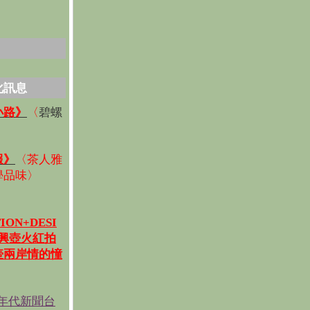
化訊息
碧螺
小路》
〈
〉
報》
〈
茶人雅
學品味
〉
ION+DESI
宜興壺火紅拍
壺兩岸情的憧
《年代新聞台