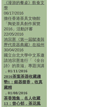
《漫游的餐桌》飲食文
學
06/17/2016
擔任香港茶具文物館
「陶瓷茶具創作展覽
2016」活動評審
22/05/2016
池宗憲《第一屆髹漆與
歷代茶器典藏》在福州
30/04/2016
國立台北大學中文系邀
請池宗憲進行「《全台
詩》的茶滋」專題演講
．01/11/2016
2016茶葉茶器收藏趨
勢1：銀器掇香．收真
藏精
．01/08/2016
茶香雅集
．
名人收藏
13：曾心郁．茶花風