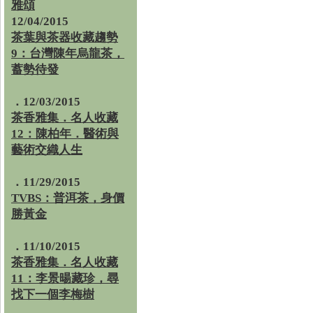
雅頌
12/04/2015
茶葉與茶器收藏趨勢
9：台灣陳年烏龍茶，
蓄勢待發
．12/03/2015
茶香雅集．名人收藏
12：陳柏年．醫術與
藝術交織人生
．11/29/2015
TVBS：普洱茶，身價
勝黃金
．11/10/2015
茶香雅集．名人收藏
11：李景暘藏珍，尋
找下一個李梅樹