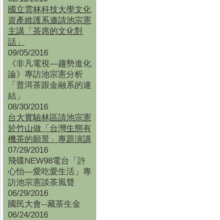
國立雲林科技大學文化
資產維護系邀請池宗憲
主講「茶席的文化對
話」
09/05/2016
《非凡電視—趨勢進化
論》專訪池宗憲分析
「普洱茶跟金融系的連
結」
08/30/2016
台大實驗林區請池宗憲
於竹山做「台灣生態有
機茶的願景」專題演講
07/29/2016
飛碟NEW98電台「許
心怡—愛吃愛生活」專
訪池宗憲談茶風聲
06/29/2016
國民大會--藏茶生金
06/24/2016