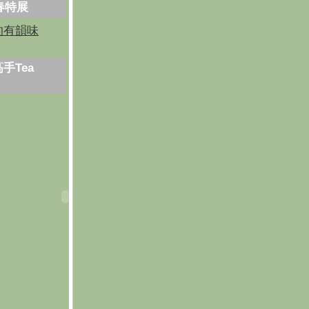
芳春特展
的有韻味
手Tea