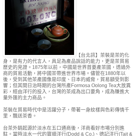
【台北訊】茶裝是茶的化
身，是有力的代言人，具足為產品說話的能力，更是茶貿易
歷史的見證。1875年以前，中國是世界首要產茶國，透過外
商的貿易活動，將中國茶帶進世界市場。儘管在1880年以
後，受到其他茶產國像是印度、日本的威脅，貿易額受到影
響；但其間日治時期的台灣所產Formosa Oolong Tea大放異
彩，經由洋行的投入，台灣的茶成為出口要角，成為賺進大
量外匯的主力商品。
茶裝在貿易時代中是活躍分子，帶著一身紋樣與色彩傳情千
里，飄送茶香。
台茶外銷起源於淡水在五口通商後，洋商看好市場分別進
駐。當時淡水一代的寶順洋行(Dodd & Co.)、德記洋行(Tait &