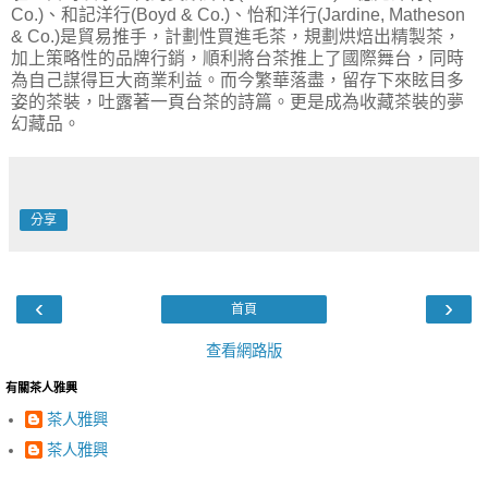
Co.)、和記洋行(Boyd & Co.)、怡和洋行(Jardine, Matheson
& Co.)是貿易推手，計劃性買進毛茶，規劃烘焙出精製茶，
加上策略性的品牌行銷，順利將台茶推上了國際舞台，同時
為自己謀得巨大商業利益。而今繁華落盡，留存下來眩目多
姿的茶裝，吐露著一頁台茶的詩篇。更是成為收藏茶裝的夢
幻藏品。
分享
‹
›
首頁
查看網路版
有關茶人雅興
茶人雅興
茶人雅興