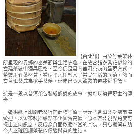
【台北訊】由於竹葉茶裝
所呈現的異鄉的審美觀與生活情趣，在故宮諸多繁花似錦的
宮廷茶裝中獨具風格，至今仍是雲南普洱茶裝的呈現方式。
茶裝用竹葉材質，看似平凡卻融入了常民生活的底藴，然而
當普洱茶成為搶手茶時，延伸出令人驚歎的包裝紙爭議。
這是一段以普洱茶包裝紙訴說的故事，就可以換得現金的傳
奇？
一張棉紙上印刷老茶行的商標等值十萬元？普洱茶受到市場
歡迎，以舊茶裝掩護新茶企圖賣高價，原本茶裝視界角度可
探出正向訊息，反成為負面散播不當的茶裝，訊息攤開有助
今人正確閱讀茶裝的傳遞與茶的連結。