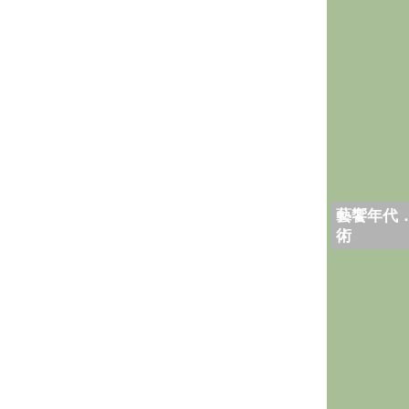
藝饗年代
術