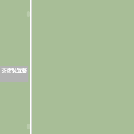
．茶席裝置藝