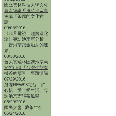
國立雲林科技大學文化
資產維護系邀請池宗憲
主講「茶席的文化對
話」
09/05/2016
《非凡電視—趨勢進化
論》專訪池宗憲分析
「普洱茶跟金融系的連
結」
08/30/2016
台大實驗林區請池宗憲
於竹山做「台灣生態有
機茶的願景」專題演講
07/29/2016
飛碟NEW98電台「許
心怡—愛吃愛生活」專
訪池宗憲談茶風聲
06/29/2016
國民大會--藏茶生金
06/24/2016