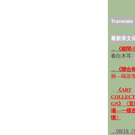
Translate
最新茶文
．《鄉間
春白木耳
．《聯合
興—喝茶
．
《ART
COLLECT
GN》〈
場—一樣
憬〉
．08/19