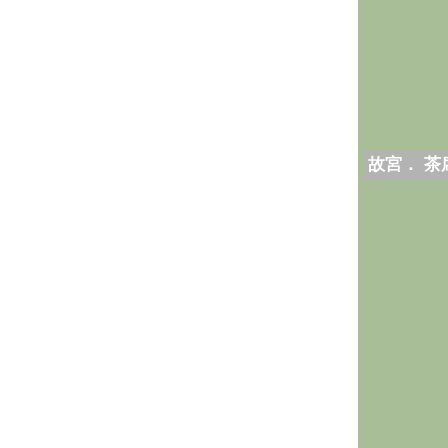
故宮． 茶