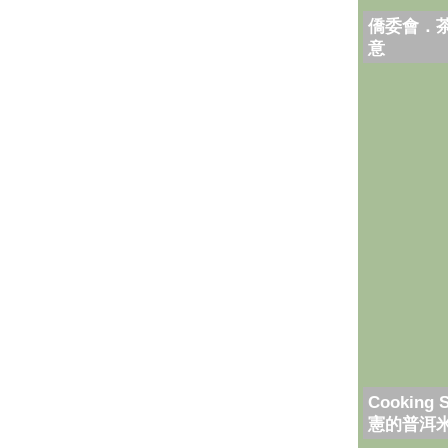
僑委會．
意
Cooking 
憲的普洱