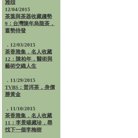
雅頌
12/04/2015
茶葉與茶器收藏趨勢
9：台灣陳年烏龍茶，
蓄勢待發
．12/03/2015
茶香雅集．名人收藏
12：陳柏年．醫術與
藝術交織人生
．11/29/2015
TVBS：普洱茶，身價
勝黃金
．11/10/2015
茶香雅集．名人收藏
11：李景暘藏珍，尋
找下一個李梅樹