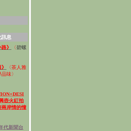
化訊息
碧螺
小路》
〈
〉
報》
〈
茶人雅
學品味
〉
ION+DESI
宜興壺火紅拍
壺兩岸情的憧
《年代新聞台