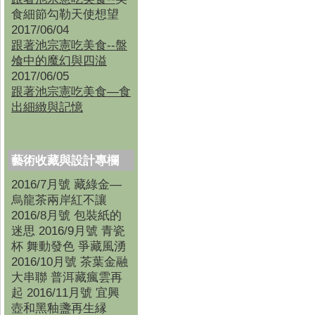
食細節勾勒天使想望
2017/06/04
跟著池宗憲吃美食--盤
飧中的魔幻與四溢
2017/06/05
跟著池宗憲吃美食—食
出細緻與記憶
藝術收藏與設計專欄
2016/7月號 藏綠金—
烏龍茶兩岸紅不讓
2016/8月號 包裝紙的
迷思 2016/9月號 青瓷
杯 舞動發色 爭藏風湧
2016/10月號 茶葉金融
大串聯 普洱藏瘋雲再
起 2016/11月號 宜興
壺和黑釉盞再生縁