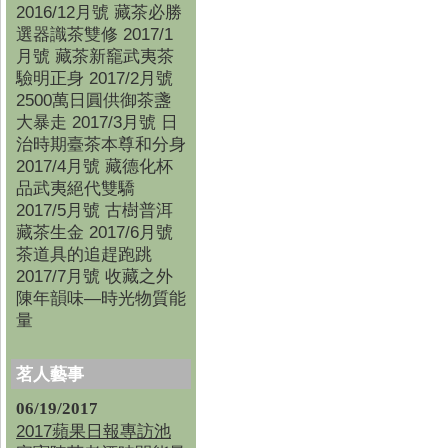
2016/12月號 藏茶必勝
選器識茶雙修 2017/1
月號 藏茶新竉武夷茶
驗明正身 2017/2月號
2500萬日圓供御茶盞
大暴走 2017/3月號 日
治時期臺茶本尊和分身
2017/4月號 藏德化杯
品武夷絕代雙驕
2017/5月號 古樹普洱
藏茶生金 2017/6月號
茶道具的追趕跑跳
2017/7月號 收藏之外
陳年韻味—時光物質能
量
茗人藝事
06/19/2017
2017蘋果日報專訪池