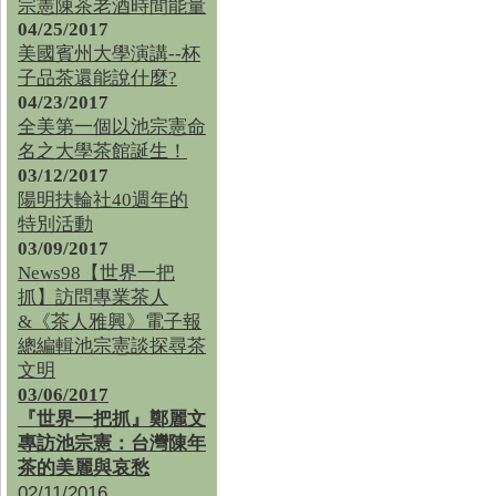
宗憲陳茶老酒時間能量
04/25/2017
美國賓州大學演講--杯
子品茶還能說什麼?
04/23/2017
全美第一個以池宗憲命
名之大學茶館誕生！
03/12/2017
陽明扶輪社40週年的
特別活動
03/09/2017
News98【世界一把
抓】訪問專業茶人
&《茶人雅興》電子報
總編輯池宗憲談探尋茶
文明
03/06/2017
『世界一把抓』鄭麗文
專訪池宗憲：台灣陳年
茶的美麗與哀愁
02/11/2016