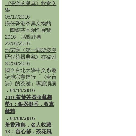
《漫游的餐桌》飲食文
學
06/17/2016
擔任香港茶具文物館
「陶瓷茶具創作展覽
2016」活動評審
22/05/2016
池宗憲《第一屆髹漆與
歷代茶器典藏》在福州
30/04/2016
國立台北大學中文系邀
請池宗憲進行「《全台
詩》的茶滋」專題演講
．01/11/2016
2016茶葉茶器收藏趨
勢1：銀器掇香．收真
藏精
．01/08/2016
茶香雅集
．
名人收藏
13：曾心郁．茶花風