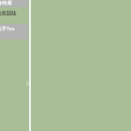
芳春特展
的有韻味
手Tea