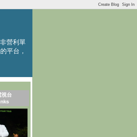
的非營利單
識的平台，
電視台
inks