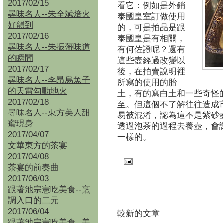
2017/02/15
看它：例如是外銷
尋味名人--朱全斌焙火
泰國皇室訂做使用
好韻到
的，可是拍品是跟
2017/02/16
泰國皇是有相關，
尋味名人--朱振藩味道
有何佐證呢？還有
的瞬間
這些壺經過改變以
2017/02/17
後，在拍賣說明裡
尋味名人--李昂烏魚子
所寫的使用的胎
的天雷勾動地火
土，有的寫白土和一些奇怪
2017/02/18
至。但這個不了解往往造成
尋味名人--東方美人甜
易被混淆，認為這不是紫砂
蜜現身
透過泡茶的過程去養壺，會
2017/04/07
一樣的。
文華東方的茶宴
2017/04/08
茶宴的前奏曲
2017/06/03
跟著池宗憲吃美食--烹
調入口的二元
2017/06/04
較新的文章
跟著池宗憲吃美食--
美