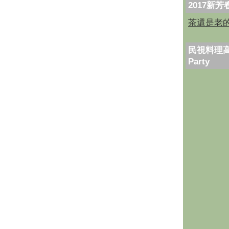
2017新
茶還是老
民視料理高
Party