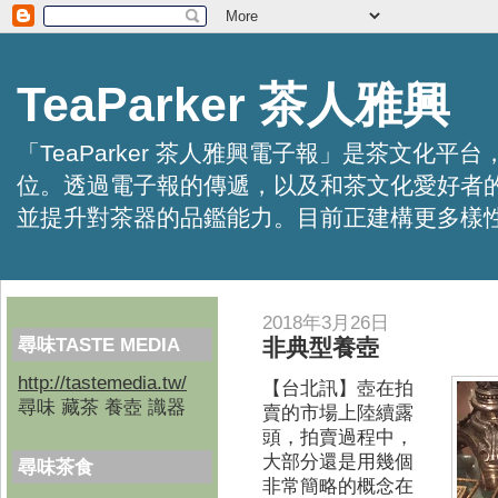
TeaParker 茶人雅興
「TeaParker 茶人雅興電子報」是茶文
位。透過電子報的傳遞，以及和茶文化愛好者
並提升對茶器的品鑑能力。目前正建構更多樣性的資訊交
2018年3月26日
尋味TASTE MEDIA
非典型養壺
http://tastemedia.tw/
【台北訊】壺在拍
尋味 藏茶 養壺 識器
賣的市場上陸續露
頭，拍賣過程中，
大部分還是用幾個
尋味茶食
非常簡略的概念在