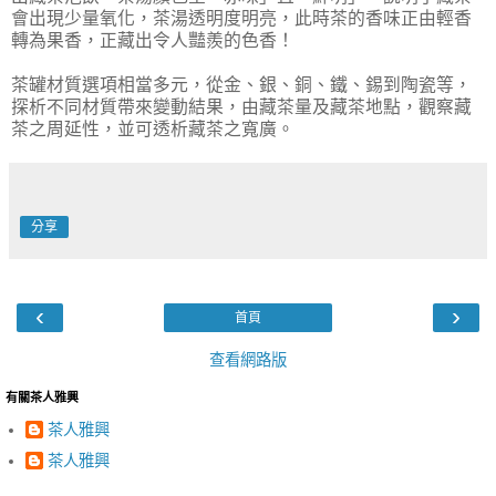
會出現少量氧化，茶湯透明度明亮，此時茶的香味正由輕香
轉為果香，正藏出令人豔羨的色香！
茶罐材質選項相當多元，從金、銀、銅、鐵、錫到陶瓷等，
探析不同材質帶來變動結果，由藏茶量及藏茶地點，觀察藏
茶之周延性，並可透析藏茶之寬廣。
分享
‹
›
首頁
查看網路版
有關茶人雅興
茶人雅興
茶人雅興