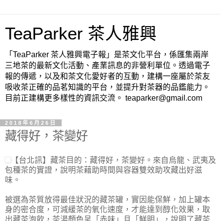
TeaParker 茶人雅興
「TeaParker 茶人雅興電子報」是茶文化平台，係匯集兩岸
三地茶的最新文化活動、產業訊息的非營利單位。透過電子
報的傳遞，以及和茶文化愛好者的互動，建構一座屬於茶友
吸收茶正確的品茗知識的平台，並提升對茶器的品鑑能力。
目前正建構更多樣性的資訊交流。 teaparker@gmail.com
2018年6月26日
藏得好，茶變好
【台北訊】藏茶目的：藏得好，茶變好。來自烏龍、武夷及
包種茶的實證，說明茶藉助時間與容器雙效助攻藏出好滋
味。
被選為茶質放得最佳狀況的藏茶罐，實因能保鮮，加上罐本
身的密合度，可減緩茶的氧化速度，才能達到醇化效果，取
出藏茶泡飲，茶湯顏色呈「赤味」且「鮮明」，說明了藏茶