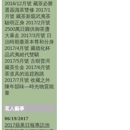
2016/12月號 藏茶必勝
選器識茶雙修 2017/1
月號 藏茶新竉武夷茶
驗明正身 2017/2月號
2500萬日圓供御茶盞
大暴走 2017/3月號 日
治時期臺茶本尊和分身
2017/4月號 藏德化杯
品武夷絕代雙驕
2017/5月號 古樹普洱
藏茶生金 2017/6月號
茶道具的追趕跑跳
2017/7月號 收藏之外
陳年韻味—時光物質能
量
茗人藝事
06/19/2017
2017蘋果日報專訪池