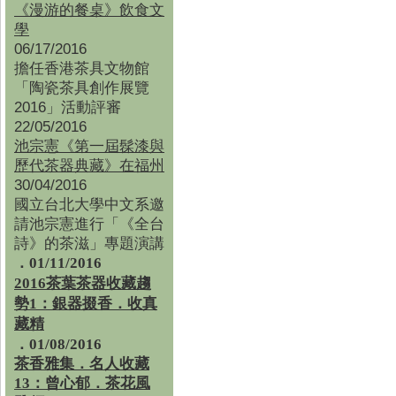
《漫游的餐桌》飲食文
學
06/17/2016
擔任香港茶具文物館
「陶瓷茶具創作展覽
2016」活動評審
22/05/2016
池宗憲《第一屆髹漆與
歷代茶器典藏》在福州
30/04/2016
國立台北大學中文系邀
請池宗憲進行「《全台
詩》的茶滋」專題演講
．01/11/2016
2016茶葉茶器收藏趨
勢1：銀器掇香．收真
藏精
．01/08/2016
茶香雅集
．
名人收藏
13：曾心郁．茶花風