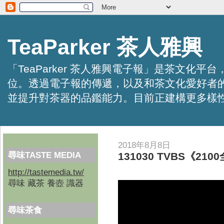
TeaParker 茶人雅興
「TeaParker 茶人雅興電子報」是茶文
位。透過電子報的傳遞，以及和茶文化愛好者
並提升對茶器的品鑑能力。目前正建構更多樣性的資訊交
2018年8月8日
尋味TASTE MEDIA
131030 TVBS《2
http://tastemedia.tw/
尋味 藏茶 養壺 識器
尋味茶食