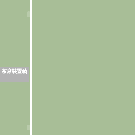
．茶席裝置藝