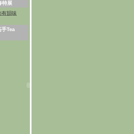
芳春特展
的有韻味
手Tea