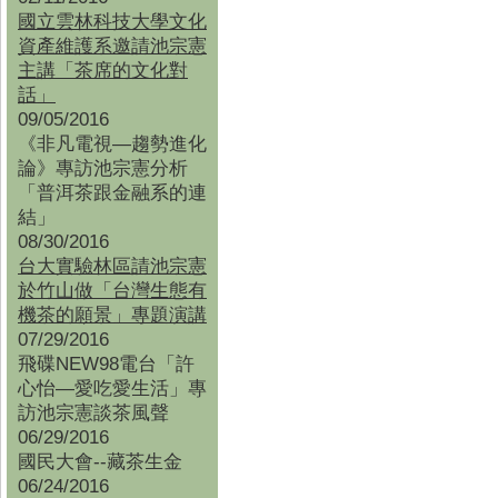
國立雲林科技大學文化
資產維護系邀請池宗憲
主講「茶席的文化對
話」
09/05/2016
《非凡電視—趨勢進化
論》專訪池宗憲分析
「普洱茶跟金融系的連
結」
08/30/2016
台大實驗林區請池宗憲
於竹山做「台灣生態有
機茶的願景」專題演講
07/29/2016
飛碟NEW98電台「許
心怡—愛吃愛生活」專
訪池宗憲談茶風聲
06/29/2016
國民大會--藏茶生金
06/24/2016