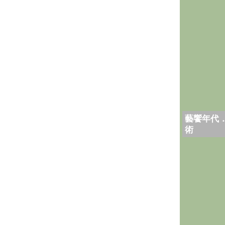
藝饗年代
術