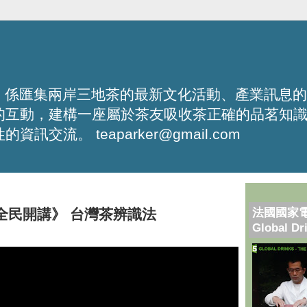
化平台，係匯集兩岸三地茶的最新文化活動、產業訊息
的互動，建構一座屬於茶友吸收茶正確的品茗知
流。 teaparker@gmail.com
法國國家
100全民開講》 台灣茶辨識法
Global Dr