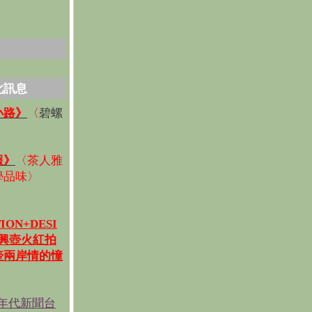
化訊息
碧螺
小路》
〈
〉
報》
〈
茶人雅
學品味
〉
ION+DESI
宜興壺火紅拍
壺兩岸情的憧
《年代新聞台