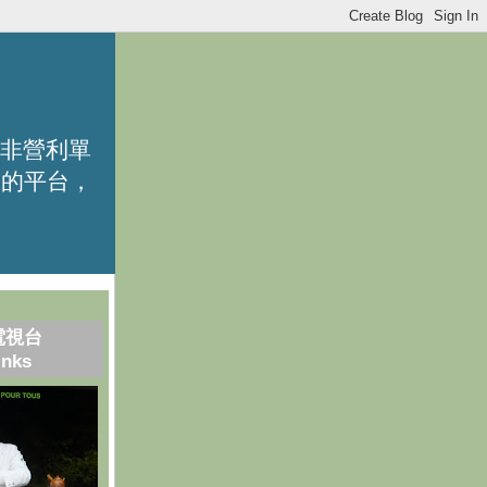
的非營利單
識的平台，
電視台
inks