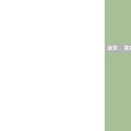
故宮． 茶