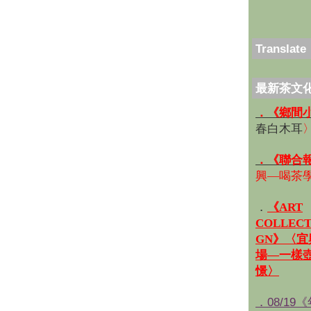
Translate
最新茶文
．《鄉間
春白木耳
．《聯合
興—喝茶
．
《ART
COLLECT
GN》〈
場—一樣
憬〉
．08/19