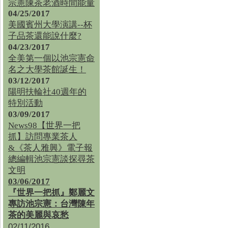
宗憲陳茶老酒時間能量
04/25/2017
美國賓州大學演講--杯
子品茶還能說什麼?
04/23/2017
全美第一個以池宗憲命
名之大學茶館誕生！
03/12/2017
陽明扶輪社40週年的
特別活動
03/09/2017
News98【世界一把
抓】訪問專業茶人
&《茶人雅興》電子報
總編輯池宗憲談探尋茶
文明
03/06/2017
『世界一把抓』鄭麗文
專訪池宗憲：台灣陳年
茶的美麗與哀愁
02/11/2016