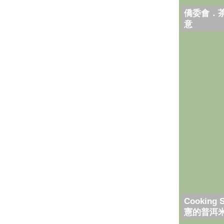
僑委會．
意
Cooking 
憲的普洱