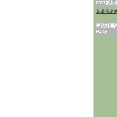
2017新
茶還是老
民視料理高
Party