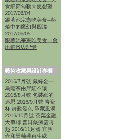
食細節勾勒天使想望
2017/06/04
跟著池宗憲吃美食--盤
飧中的魔幻與四溢
2017/06/05
跟著池宗憲吃美食—食
出細緻與記憶
藝術收藏與設計專欄
2016/7月號 藏綠金—
烏龍茶兩岸紅不讓
2016/8月號 包裝紙的
迷思 2016/9月號 青瓷
杯 舞動發色 爭藏風湧
2016/10月號 茶葉金融
大串聯 普洱藏瘋雲再
起 2016/11月號 宜興
壺和黑釉盞再生縁