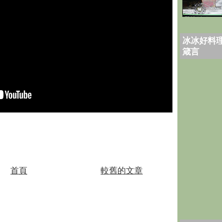
冰冰好料理
箴言
首頁
較舊的文章