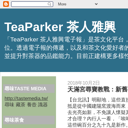
TeaParker 茶人雅興
「TeaParker 茶人雅興電子報」是茶文
位。透過電子報的傳遞，以及和茶文化愛好者
並提升對茶器的品鑑能力。目前正建構更多樣性的資訊交
2018年10月2日
尋味TASTE MEDIA
天滿宮尋寶教戰：新舊
http://tastemedia.tw/
【台北訊】明顯地，這些直
尋味 藏茶 養壺 識器
抵是從中國建陽窯渡海而來，抑或
去光亮如新，不免讓人懷疑
才合理？內行人一看，「唉
尋味茶食
這些碗百分之九十九是新作