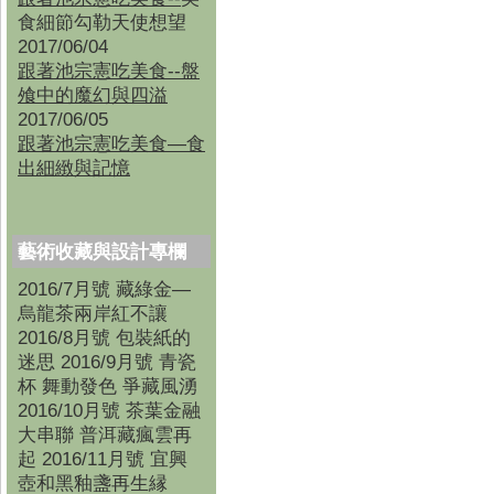
食細節勾勒天使想望
2017/06/04
跟著池宗憲吃美食--盤
飧中的魔幻與四溢
2017/06/05
跟著池宗憲吃美食—食
出細緻與記憶
藝術收藏與設計專欄
2016/7月號 藏綠金—
烏龍茶兩岸紅不讓
2016/8月號 包裝紙的
迷思 2016/9月號 青瓷
杯 舞動發色 爭藏風湧
2016/10月號 茶葉金融
大串聯 普洱藏瘋雲再
起 2016/11月號 宜興
壺和黑釉盞再生縁