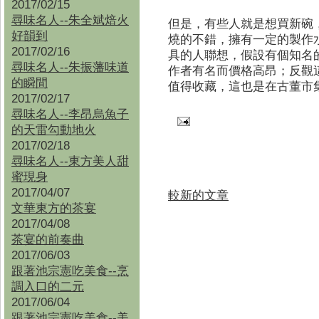
2017/02/15
尋味名人--朱全斌焙火
但是，有些人就是想買新碗
好韻到
燒的不錯，擁有一定的製作
2017/02/16
具的人聯想，假設有個知名
尋味名人--朱振藩味道
作者有名而價格高昂；反觀
的瞬間
值得收藏，這也是在古董市
2017/02/17
尋味名人--李昂烏魚子
的天雷勾動地火
2017/02/18
尋味名人--東方美人甜
蜜現身
2017/04/07
較新的文章
文華東方的茶宴
2017/04/08
茶宴的前奏曲
2017/06/03
跟著池宗憲吃美食--烹
調入口的二元
2017/06/04
跟著池宗憲吃美食--
美