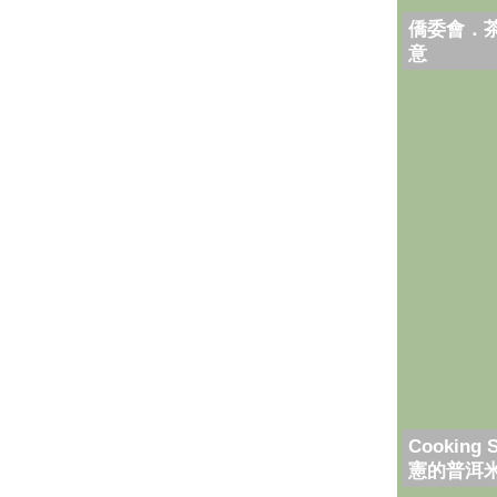
僑委會．
意
Cooking 
憲的普洱