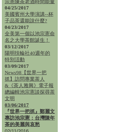
宗憲陳茶老酒時間能量
04/25/2017
美國賓州大學演講--杯
子品茶還能說什麼?
04/23/2017
全美第一個以池宗憲命
名之大學茶館誕生！
03/12/2017
陽明扶輪社40週年的
特別活動
03/09/2017
News98【世界一把
抓】訪問專業茶人
&《茶人雅興》電子報
總編輯池宗憲談探尋茶
文明
03/06/2017
『世界一把抓』鄭麗文
專訪池宗憲：台灣陳年
茶的美麗與哀愁
02/11/2016