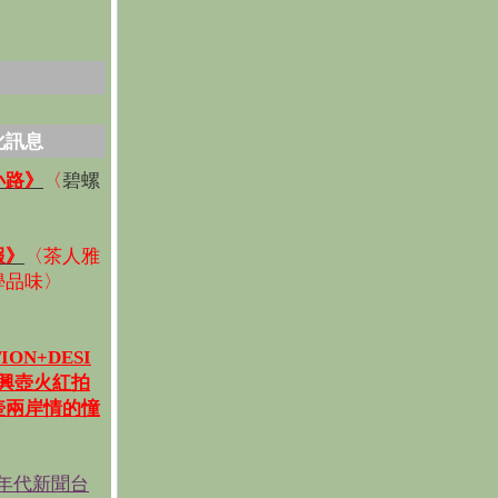
化訊息
碧螺
小路》
〈
〉
報》
〈
茶人雅
學品味
〉
ION+DESI
宜興壺火紅拍
壺兩岸情的憧
《年代新聞台