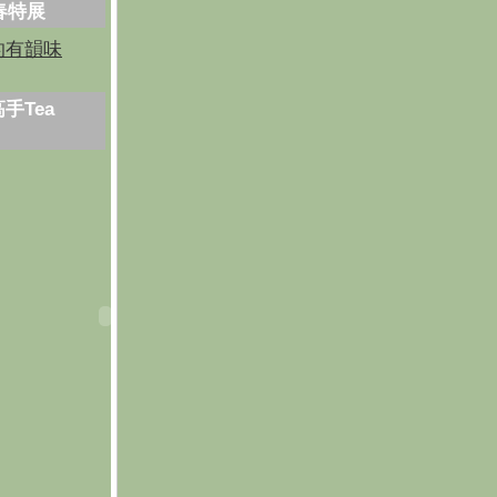
芳春特展
的有韻味
手Tea