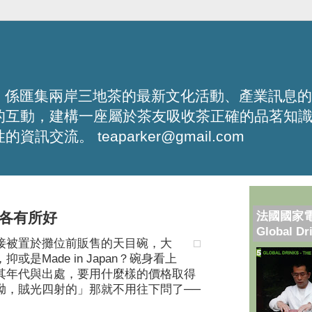
化平台，係匯集兩岸三地茶的最新文化活動、產業訊息
的互動，建構一座屬於茶友吸收茶正確的品茗知
流。 teaparker@gmail.com
法國國家
各有所好
Global Dr
接被置於攤位前販售的天目碗，大
是Made in Japan？碗身看上
其年代與出處，要用什麼樣的價格取得
呦，賊光四射的」那就不用往下問了──
。