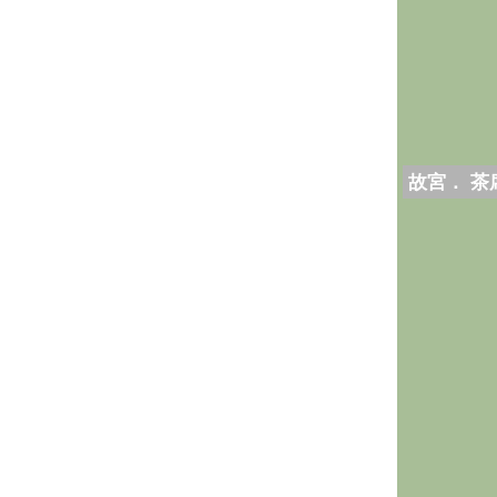
故宮． 茶