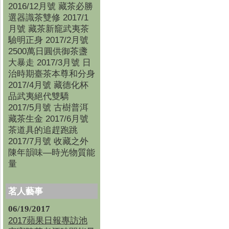
2016/12月號 藏茶必勝
選器識茶雙修 2017/1
月號 藏茶新竉武夷茶
驗明正身 2017/2月號
2500萬日圓供御茶盞
大暴走 2017/3月號 日
治時期臺茶本尊和分身
2017/4月號 藏德化杯
品武夷絕代雙驕
2017/5月號 古樹普洱
藏茶生金 2017/6月號
茶道具的追趕跑跳
2017/7月號 收藏之外
陳年韻味—時光物質能
量
茗人藝事
06/19/2017
2017蘋果日報專訪池