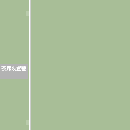
．茶席裝置藝