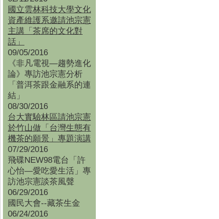
國立雲林科技大學文化
資產維護系邀請池宗憲
主講「茶席的文化對
話」
09/05/2016
《非凡電視—趨勢進化
論》專訪池宗憲分析
「普洱茶跟金融系的連
結」
08/30/2016
台大實驗林區請池宗憲
於竹山做「台灣生態有
機茶的願景」專題演講
07/29/2016
飛碟NEW98電台「許
心怡—愛吃愛生活」專
訪池宗憲談茶風聲
06/29/2016
國民大會--藏茶生金
06/24/2016