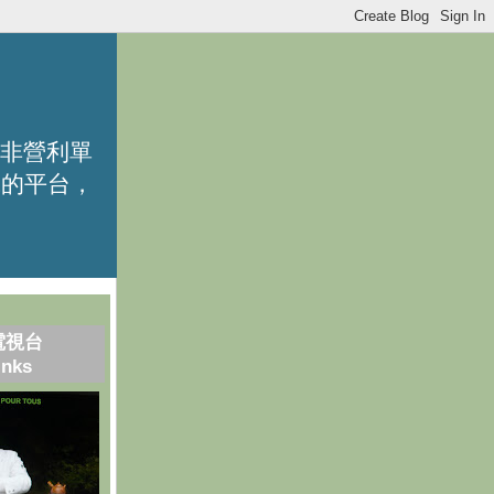
的非營利單
識的平台，
電視台
inks