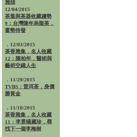
雅頌
12/04/2015
茶葉與茶器收藏趨勢
9：台灣陳年烏龍茶，
蓄勢待發
．12/03/2015
茶香雅集．名人收藏
12：陳柏年．醫術與
藝術交織人生
．11/29/2015
TVBS：普洱茶，身價
勝黃金
．11/10/2015
茶香雅集．名人收藏
11：李景暘藏珍，尋
找下一個李梅樹