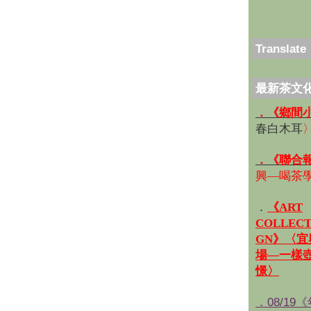
Translate
最新茶文
．《鄉間
春白木耳
．《聯合
興—喝茶
．
《ART
COLLECT
GN》〈
場—一樣
憬〉
．08/19