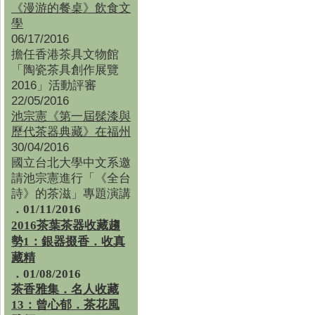
《漫游的餐桌》飲食文
學
06/17/2016
擔任香港茶具文物館
「陶瓷茶具創作展覽
2016」活動評審
22/05/2016
池宗憲《第一屆髹漆與
歷代茶器典藏》在福州
30/04/2016
國立台北大學中文系邀
請池宗憲進行「《全台
詩》的茶滋」專題演講
．01/11/2016
2016茶葉茶器收藏趨
勢1：銀器掇香．收真
藏精
．01/08/2016
茶香雅集
．
名人收藏
13：曾心郁．茶花風