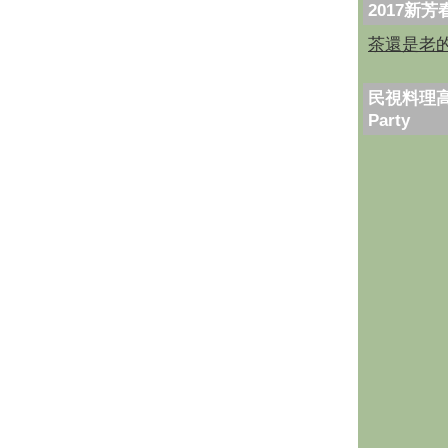
2017新
茶還是老
民視料理高
Party