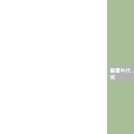
藝饗年代
術