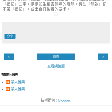
「福記」二字，栩栩如生踏雲翱翔的飛龍，有些「龍款」卻
不帶「福記」，或出自訂製者的要求。
分享
‹
›
首頁
查看網路版
有關茶人雅興
茶人雅興
茶人雅興
技術提供：
Blogger
.