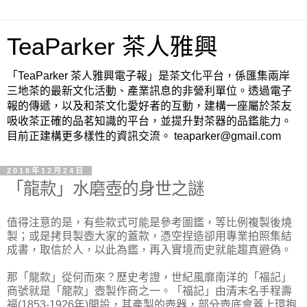
TeaParker 茶人雅興
「TeaParker 茶人雅興電子報」是茶文化平台，係匯集兩岸
三地茶的最新文化活動、產業訊息的非營利單位。透過電子
報的傳遞，以及和茶文化愛好者的互動，建構一座屬於茶友
吸收茶正確的品茗知識的平台，並提升對茶器的品鑑能力。
目前正建構更多樣性的資訊交流。 teaparker@gmail.com
2018年12月24日
「龍款」水磨壺的身世之謎
值得注意的是，有些款式可能是參考圖鑑，等比例複製後燒
製；或是拷貝製壺大家的蓋款，憑空捏造卻用專業拍照集結
成書，取信於人，以此為鑑，再入實境而史就能趨真避偽。
那「龍款」從何而來？歷史考證，世紀風靡南洋的「福記」
商號就是「龍款」壺製作商之一。「福記」由清末名手程壽
福(1853-1926年)開設，其產製的壺器，部分壺底會蓋上環抱