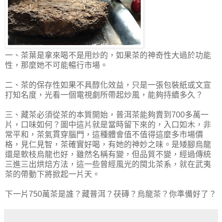
一、茶葉是拿來喝不是用炒的，如果茶的神奇性大過於功能
性，那麼她不可能暢行市場。
二、茶的保存性如果不具醇化效益，只是一張包裝紙或文宣
打知名度，光看一個電視劇所帶起炒風，能夠持續多久？
三、藏茶必須從茶的本質開始，普洱茶能夠賣到700多萬一
片，口味如何？圖中這片就是當時留下來的，入口如木，非
常平和，茶氣貫穿腦門，這種體會值不值得這麼多市場價
格，見仁見智，茶確實好喝，有她的神妙之味。是矮腳烏龍
還是軟枝烏龍也好，雖然名稱有變，但品質不變，經過傳統
三進三出烘焙方法，這一些曾經風光的閩北茶系，就在武夷
茶的帶動下將掀起一片天。
下一片750萬茶是誰？藏普洱？茯磚？烏龍茶？你準備好了？