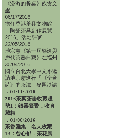
《漫游的餐桌》飲食文
學
06/17/2016
擔任香港茶具文物館
「陶瓷茶具創作展覽
2016」活動評審
22/05/2016
池宗憲《第一屆髹漆與
歷代茶器典藏》在福州
30/04/2016
國立台北大學中文系邀
請池宗憲進行「《全台
詩》的茶滋」專題演講
．01/11/2016
2016茶葉茶器收藏趨
勢1：銀器掇香．收真
藏精
．01/08/2016
茶香雅集
．
名人收藏
13：曾心郁．茶花風