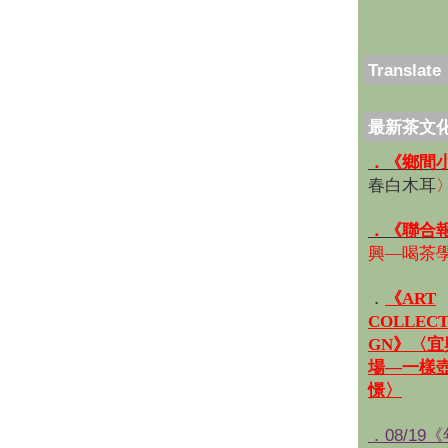
Translate
最新茶文
．《鄉間
春白木耳
．《聯合
興—喝茶
．
《ART
COLLECT
GN》〈
場—一樣
憬〉
．08/19