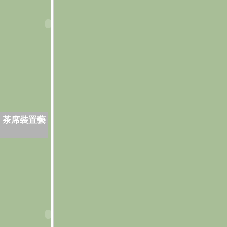
．茶席裝置藝