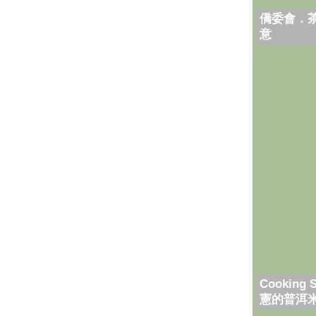
僑委會．
意
Cooking 
憲的普洱