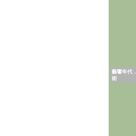
藝饗年代
術