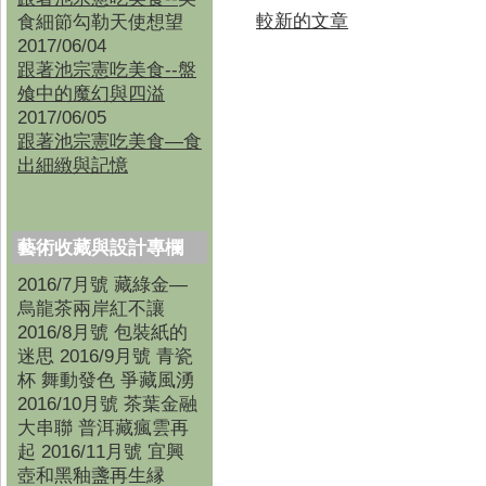
較新的文章
食細節勾勒天使想望
2017/06/04
跟著池宗憲吃美食--盤
飧中的魔幻與四溢
2017/06/05
跟著池宗憲吃美食—食
出細緻與記憶
藝術收藏與設計專欄
2016/7月號 藏綠金—
烏龍茶兩岸紅不讓
2016/8月號 包裝紙的
迷思 2016/9月號 青瓷
杯 舞動發色 爭藏風湧
2016/10月號 茶葉金融
大串聯 普洱藏瘋雲再
起 2016/11月號 宜興
壺和黑釉盞再生縁