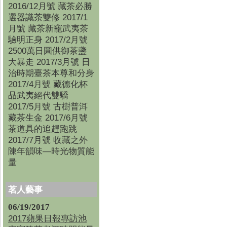
2016/12月號 藏茶必勝
選器識茶雙修 2017/1
月號 藏茶新竉武夷茶
驗明正身 2017/2月號
2500萬日圓供御茶盞
大暴走 2017/3月號 日
治時期臺茶本尊和分身
2017/4月號 藏德化杯
品武夷絕代雙驕
2017/5月號 古樹普洱
藏茶生金 2017/6月號
茶道具的追趕跑跳
2017/7月號 收藏之外
陳年韻味—時光物質能
量
茗人藝事
06/19/2017
2017蘋果日報專訪池