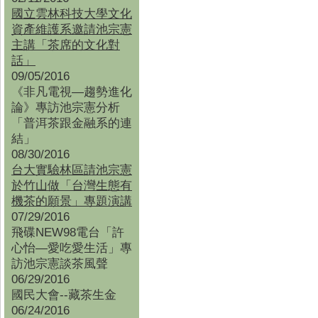
國立雲林科技大學文化
資產維護系邀請池宗憲
主講「茶席的文化對
話」
09/05/2016
《非凡電視—趨勢進化
論》專訪池宗憲分析
「普洱茶跟金融系的連
結」
08/30/2016
台大實驗林區請池宗憲
於竹山做「台灣生態有
機茶的願景」專題演講
07/29/2016
飛碟NEW98電台「許
心怡—愛吃愛生活」專
訪池宗憲談茶風聲
06/29/2016
國民大會--藏茶生金
06/24/2016