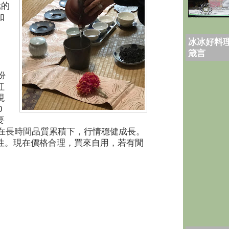
元的
如
冰冰好料理
箴言
份
紅
現
0
要
在長時間品質累積下，行情穩健成長。
性。現在價格合理，買來自用，若有閒