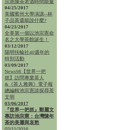
宗憲陳茶老酒時間能量
04/25/2017
美國賓州大學演講--杯
子品茶還能說什麼?
04/23/2017
全美第一個以池宗憲命
名之大學茶館誕生！
03/12/2017
陽明扶輪社40週年的
特別活動
03/09/2017
News98【世界一把
抓】訪問專業茶人
&《茶人雅興》電子報
總編輯池宗憲談探尋茶
文明
03/06/2017
『世界一把抓』鄭麗文
專訪池宗憲：台灣陳年
茶的美麗與哀愁
02/11/2016