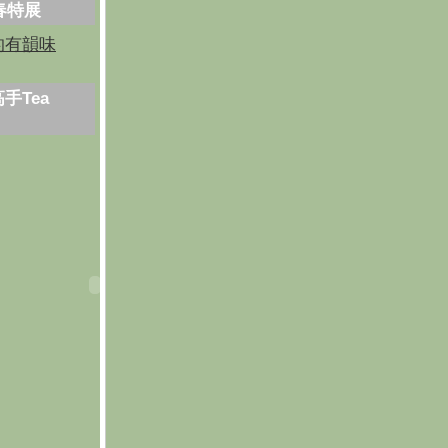
芳春特展
的有韻味
手Tea