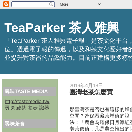
TeaParker 茶人雅興
「TeaParker 茶人雅興電子報」是茶文
位。透過電子報的傳遞，以及和茶文化愛好者
並提升對茶器的品鑑能力。目前正建構更多樣性的資訊交
2019年4月18日
尋味TASTE MEDIA
臺灣老茶怎麼買
http://tastemedia.tw/
尋味 藏茶 養壺 識器
那臺灣茶是否也有這樣的增
空間？為保證藏茶增值的說
法：「農會為確保日月潭紅
尋味茶食
老茶價值，凡是農會推出的