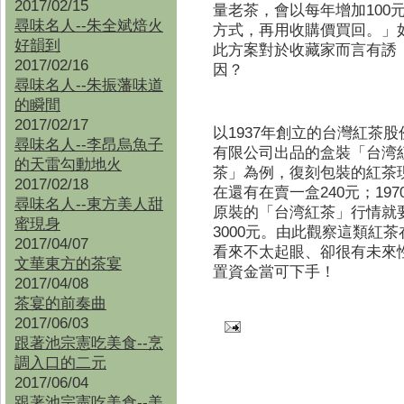
2017/02/15
量老茶，會以每年增加
100
尋味名人--朱全斌焙火
方式，再用收購價買回。」
好韻到
此方案對於收藏家而言有誘
2017/02/16
因？
尋味名人--朱振藩味道
的瞬間
2017/02/17
以
1937
年創立的台灣紅茶股
尋味名人--李昂烏魚子
有限公司出品的盒裝「台湾
的天雷勾動地火
茶」為例，復刻包裝的紅茶
2017/02/18
在還有在賣一盒
240
元；
197
尋味名人--東方美人甜
原裝的「台湾紅茶」行情就
蜜現身
3000
元。由此觀察這類紅茶
2017/04/07
看來不太起眼、卻很有未來
文華東方的茶宴
置資金當可下手！
2017/04/08
茶宴的前奏曲
2017/06/03
跟著池宗憲吃美食--烹
調入口的二元
2017/06/04
跟著池宗憲吃美食--
美