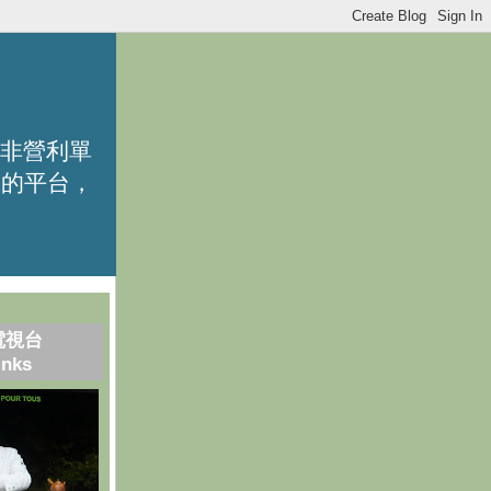
的非營利單
識的平台，
電視台
inks