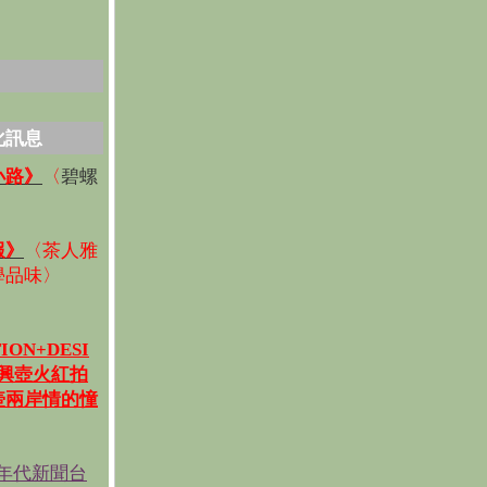
化訊息
碧螺
小路》
〈
〉
報》
〈
茶人雅
學品味
〉
ION+DESI
宜興壺火紅拍
壺兩岸情的憧
《年代新聞台