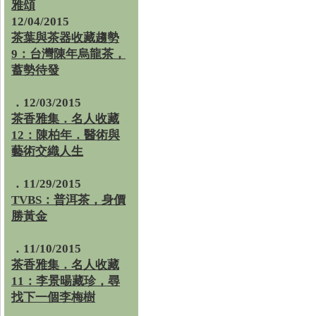
雅頌
12/04/2015
茶葉與茶器收藏趨勢
9：台灣陳年烏龍茶，
蓄勢待發
．12/03/2015
茶香雅集．名人收藏
12：陳柏年．醫術與
藝術交織人生
．11/29/2015
TVBS：普洱茶，身價
勝黃金
．11/10/2015
茶香雅集．名人收藏
11：李景暘藏珍，尋
找下一個李梅樹