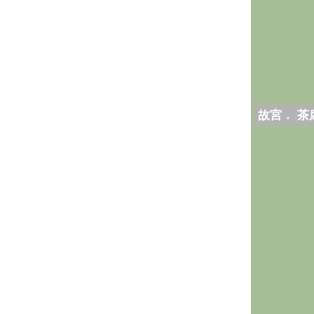
故宮． 茶