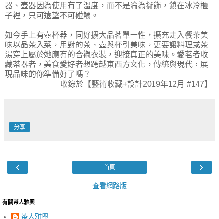
器、壺器
因為使用
有了溫度
，而不是
淪為擺飾，鎖在冰冷
櫃
子
裡
，
只可遠望不可碰觸。
如今手上有
壺
杯器
，同好擴大品茗單一
性，擴
充
走入餐茶美
味
以
品茶入菜，用對的茶
、
壺
與
杯
引美味
，
更要讓料理
或茶
湯
穿上屬於她
應有的
合襯衣裝
，
迎接
真正的美味。
愛
茗者收
藏茶器
者，美食愛好者想跨越東西方文化，傳統與現代，展
現品味的你準備好了嗎
？
收錄於【藝術收藏+設計2019年12月 #147】
分享
‹
›
首頁
查看網路版
有關茶人雅興
茶人雅興