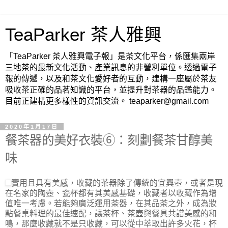
TeaParker 茶人雅興
「TeaParker 茶人雅興電子報」是茶文化平台，係匯集兩岸
三地茶的最新文化活動、產業訊息的非營利單位。透過電子
報的傳遞，以及和茶文化愛好者的互動，建構一座屬於茶友
吸收茶正確的品茗知識的平台，並提升對茶器的品鑑能力。
目前正建構更多樣性的資訊交流。 teaparker@gmail.com
2020年1月17日
餐茶器的美好衣裝⑥：刻劃餐茶甘醇美
味
實用且
具
有
美感，收藏
的茶器除了
傳統的宜興壺，或者是現
在名家的陶壺、
瓷杯都
有其美感基礎
，收藏者
以收藏作為增
值唯一考慮
。
若
能夠
廣泛
運用
茶器
，
在其
品茶之外，
成為妝
點餐桌料理的
最佳速
配
，讓
茶杯、茶壺與
餐具
共譜
美感的
和
鳴
，
那麼收藏就不是只收藏，可以
從中
萃取
出許多火花，
杯