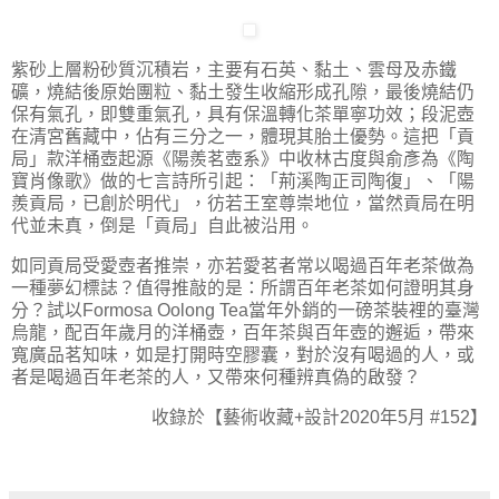
紫砂上層粉砂質沉積岩，主要有石英、黏土、雲母及赤鐵
礦，燒結後原始團粒、黏土發生收縮形成孔隙，最後燒結仍
保有氣孔，即雙重氣孔，具有保溫轉化茶單寧功效；段泥壺
在清宮舊藏中，佔有三分之一，體現其胎土優勢。這把「貢
局」款洋桶壺起源《陽羨茗壺系》中收林古度與俞彥為《陶
寶肖像歌》做的七言詩所引起：「荊溪陶正司陶復」、「陽
羨貢局，已創於明代」，彷若王室尊崇地位，當然貢局在明
代並未真，倒是「貢局」自此被沿用。
如同貢局受愛壺者推崇，亦若愛茗者常以喝過百年老茶做為
一種夢幻標誌？值得推敲的是：所謂百年老茶如何證明其身
分？試以Formosa Oolong Tea當年外銷的一磅茶裝裡的臺灣
烏龍，配百年歲月的洋桶壺，百年茶與百年壺的邂逅，帶來
寬廣品茗知味，如是打開時空膠囊，對於沒有喝過的人，或
者是喝過百年老茶的人，又帶來何種辨真偽的啟發？
收錄於【藝術收藏+設計2020年5月 #152】