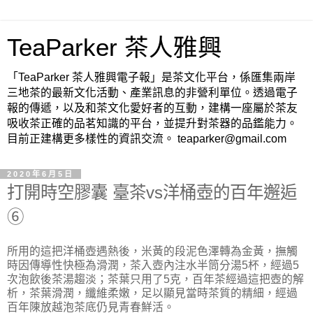
TeaParker 茶人雅興
「TeaParker 茶人雅興電子報」是茶文化平台，係匯集兩岸
三地茶的最新文化活動、產業訊息的非營利單位。透過電子
報的傳遞，以及和茶文化愛好者的互動，建構一座屬於茶友
吸收茶正確的品茗知識的平台，並提升對茶器的品鑑能力。
目前正建構更多樣性的資訊交流。 teaparker@gmail.com
2020年6月5日
打開時空膠囊 臺茶vs洋桶壺的百年邂逅
⑥
所用的這把洋桶壺遇熱後，米黃的段泥色澤轉為金黃，撫觸
時因傳導性快極為滑潤，茶入壺內注水半筒分湯5杯，經過5
次泡飲後茶湯趨淡；茶葉只用了5克，百年茶經過這把壺的解
析，茶葉滑潤，纖維柔嫩，足以顯見當時茶質的精細，經過
百年陳放越泡茶底仍見青春鮮活。