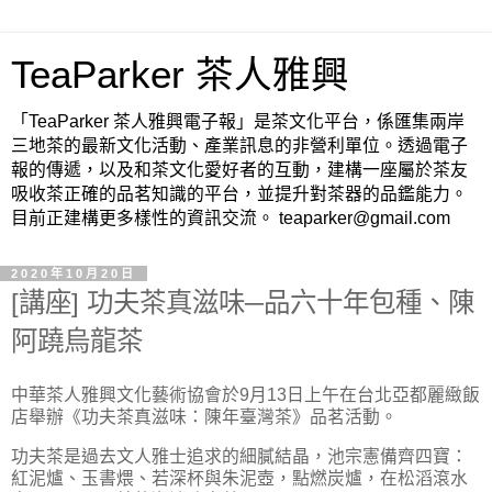
TeaParker 茶人雅興
「TeaParker 茶人雅興電子報」是茶文化平台，係匯集兩岸
三地茶的最新文化活動、產業訊息的非營利單位。透過電子
報的傳遞，以及和茶文化愛好者的互動，建構一座屬於茶友
吸收茶正確的品茗知識的平台，並提升對茶器的品鑑能力。
目前正建構更多樣性的資訊交流。 teaparker@gmail.com
2020年10月20日
[講座] 功夫茶真滋味─品六十年包種、陳
阿蹺烏龍茶
中華茶人雅興文化藝術協會於9月13日上午在台北亞都麗緻飯
店舉辦《功夫茶真滋味：陳年臺灣茶》品茗活動。
功夫茶是過去文人雅士追求的細膩結晶，池宗憲備齊四寶：
紅泥爐、玉書煨、若深杯與朱泥壺，點燃炭爐，在松滔滾水