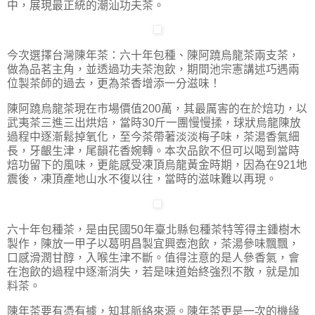
中，展現最正統的潮汕功夫茶。
今次選擇台灣陳年茶：六十年包種、陳阿蹺烏龍茶兩支茶，
做為品茗主角，並透過功夫茶泡飲，期間池宗憲講述巧遇兩
位製茶師的過去，更為茶香增添一分滋味！
陳阿蹺烏龍茶現在市場價值200萬，其最厲害的在於焙功，以
武夷茶三進三出烘焙，當時30斤一團慢慢揉，球狀烏龍陳放
過程中逐漸鬆掉氧化，至今茶帶著淡淡梅子味，茶湯香氣細
長，牙齦生津，尾韻花香婉轉。本次品飲不但可以喝到當時
焙功留下的風味，更能感受凍頂烏龍黃金時期，因為在921地
震後，凍頂產地山水不復以往，當時的滋味難以再現。
六十年包種茶，是由民國50年臺北縣包種茶特等得主鍾樹木
製作，陳放一甲子以葛明昌製宜興壺泡飲，茶湯參味飄飄，
口感滑潤甘醇，入喉生津不斷。值得注意的是人參香氣，會
在泡飲的過程中逐漸消失，若是味道始終強烈不散，就是加
料茶。
陳年茶要有憑有據，知其脈絡來源。陳年茶更是一次的機緣