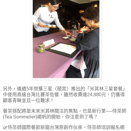
另外，連續5年榮獲三星〈頤宮〉推出的「米其林三星套餐」
中使用高級台灣比賽茶佐餐，雖然收費達24,880元，仍獲得
顧客青睞並且一位難求！
餐茶搭配將是未來米其林關注的焦點，也是新行業──侍茶師
(Tea Sommelier)揚帆的開始，你注意到了嗎？
🌿侍茶師國際餐飲新寵台灣原創作伙來，侍茶師培訓報名網