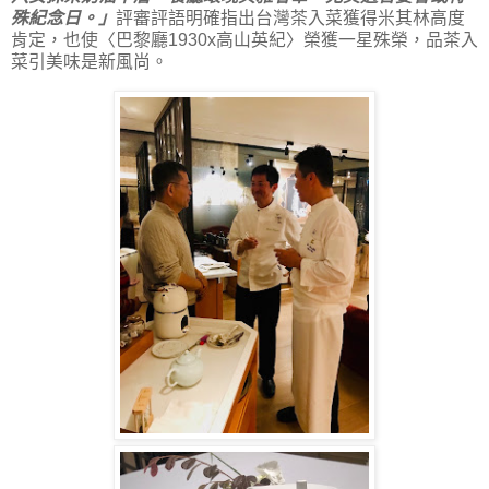
殊紀念日。」
評審評語明確指出台灣茶入菜獲得米其林高度
肯定，也使〈巴黎廳1930x高山英紀〉榮獲一星殊榮，品茶入
菜引美味是新風尚。