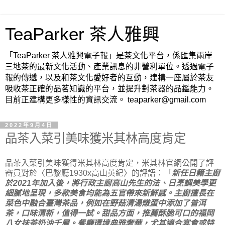
TeaParker 茶人雅興
「TeaParker 茶人雅興電子報」是茶文化平台，係匯集兩岸
三地茶的最新文化活動、產業訊息的非營利單位。透過電子
報的傳遞，以及和茶文化愛好者的互動，建構一座屬於茶友
吸收茶正確的品茗知識的平台，並提升對茶器的品鑑能力。
目前正建構更多樣性的資訊交流。 teaparker@gmail.com
2022年9月4日
品茶入菜引美味獲米其林高度肯定
品茶入菜引美味獲得米其林高度肯定，米其林官網公開了評
審員對於〈巴黎廳1930x高山英紀〉的評語：「
新任日籍主廚
於2021年加入後，將行政主廚高山先生的法、日烹調美學更
細膩地呈現，多款美食均能為五官帶來新鮮感。主廚擅長在
菜色中融合臺灣茶品，例如在野菇清湯燉蛋中添加了普洱
茶，口味清新，值得一試。甜品方面，推薦酥脆可口的福岡
八女抹茶奶油千層。餐廳環境典雅奢華，尤其適合宴會或特