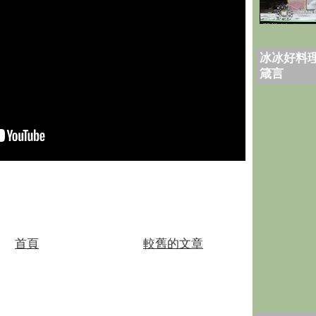
冰冰好料理
箴言
首頁
較舊的文章