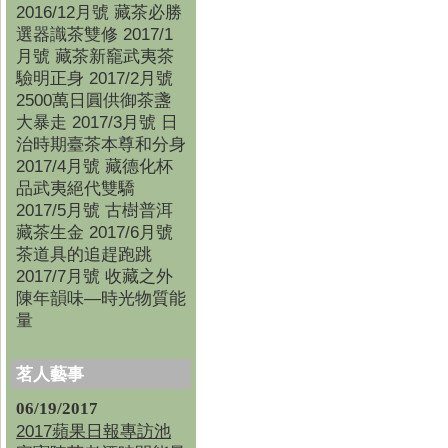
2016/12月號 藏茶必勝
選器識茶雙修 2017/1
月號 藏茶新竉武夷茶
驗明正身 2017/2月號
2500萬日圓供御茶盞
大暴走 2017/3月號 日
治時期臺茶本尊和分身
2017/4月號 藏德化杯
品武夷絕代雙驕
2017/5月號 古樹普洱
藏茶生金 2017/6月號
茶道具的追趕跑跳
2017/7月號 收藏之外
陳年韻味—時光物質能
量
茗人藝事
06/19/2017
2017蘋果日報專訪池