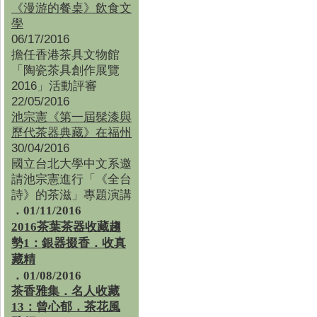
《漫游的餐桌》飲食文
學
06/17/2016
擔任香港茶具文物館
「陶瓷茶具創作展覽
2016」活動評審
22/05/2016
池宗憲《第一屆髹漆與
歷代茶器典藏》在福州
30/04/2016
國立台北大學中文系邀
請池宗憲進行「《全台
詩》的茶滋」專題演講
．01/11/2016
2016茶葉茶器收藏趨
勢1：銀器掇香．收真
藏精
．01/08/2016
茶香雅集
．
名人收藏
13：曾心郁．茶花風