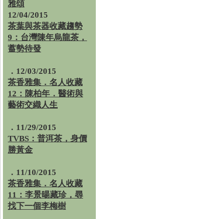
雅頌
12/04/2015
茶葉與茶器收藏趨勢
9：台灣陳年烏龍茶，
蓄勢待發
．12/03/2015
茶香雅集．名人收藏
12：陳柏年．醫術與
藝術交織人生
．11/29/2015
TVBS：普洱茶，身價
勝黃金
．11/10/2015
茶香雅集．名人收藏
11：李景暘藏珍，尋
找下一個李梅樹