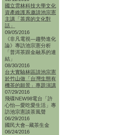
國立雲林科技大學文化
資產維護系邀請池宗憲
主講「茶席的文化對
話」
09/05/2016
《非凡電視—趨勢進化
論》專訪池宗憲分析
「普洱茶跟金融系的連
結」
08/30/2016
台大實驗林區請池宗憲
於竹山做「台灣生態有
機茶的願景」專題演講
07/29/2016
飛碟NEW98電台「許
心怡—愛吃愛生活」專
訪池宗憲談茶風聲
06/29/2016
國民大會--藏茶生金
06/24/2016