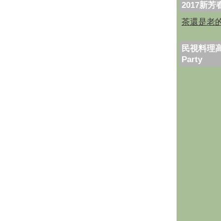
2017新
茶還是老
民視料理高
Party