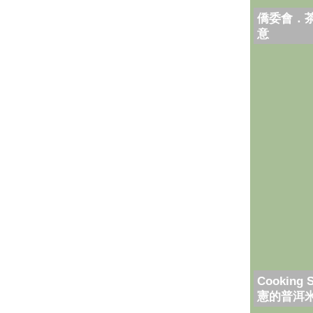
僑委會．
意
Cooking 
憲的普洱