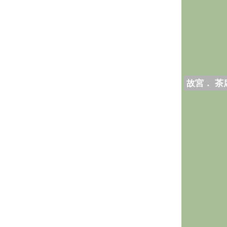
故宮． 茶