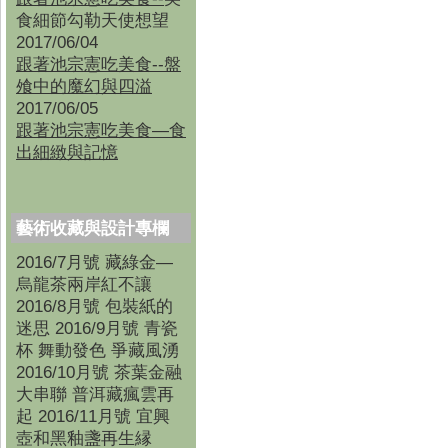
食細節勾勒天使想望
2017/06/04
跟著池宗憲吃美食--盤
飧中的魔幻與四溢
2017/06/05
跟著池宗憲吃美食—食
出細緻與記憶
藝術收藏與設計專欄
2016/7月號 藏綠金—
烏龍茶兩岸紅不讓
2016/8月號 包裝紙的
迷思 2016/9月號 青瓷
杯 舞動發色 爭藏風湧
2016/10月號 茶葉金融
大串聯 普洱藏瘋雲再
起 2016/11月號 宜興
壺和黑釉盞再生縁