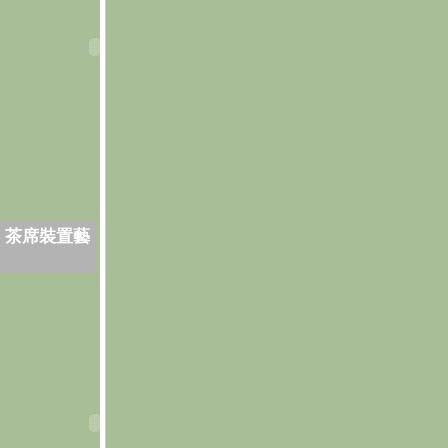
．茶席裝置藝