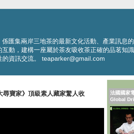
化平台，係匯集兩岸三地茶的最新文化活動、產業訊息
的互動，建構一座屬於茶友吸收茶正確的品茗知
流。 teaparker@gmail.com
法國國家
合台《大尋寶家》頂級素人藏家驚人收
Global Dr