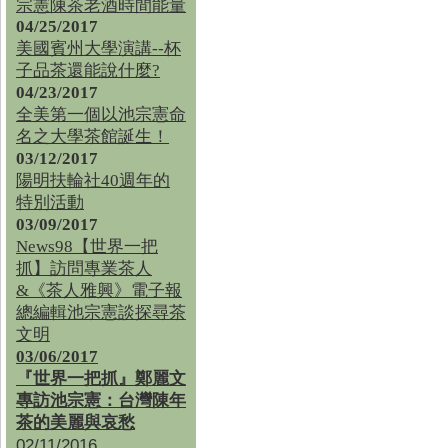
宗憲陳茶老酒時間能量
04/25/2017
美國賓州大學演講--杯
子品茶還能說什麼?
04/23/2017
全美第一個以池宗憲命
名之大學茶館誕生！
03/12/2017
陽明扶輪社40週年的
特別活動
03/09/2017
News98【世界一把
抓】訪問專業茶人
&《茶人雅興》電子報
總編輯池宗憲談探尋茶
文明
03/06/2017
『世界一把抓』鄭麗文
專訪池宗憲：台灣陳年
茶的美麗與哀愁
02/11/2016