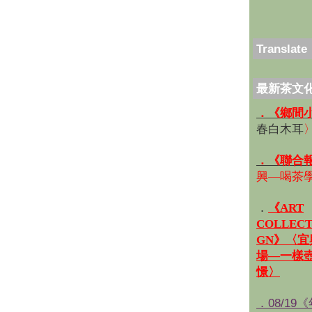
Translate
最新茶文
．《鄉間
春白木耳
．《聯合
興—喝茶
．
《ART
COLLECT
GN》〈
場—一樣
憬〉
．08/19