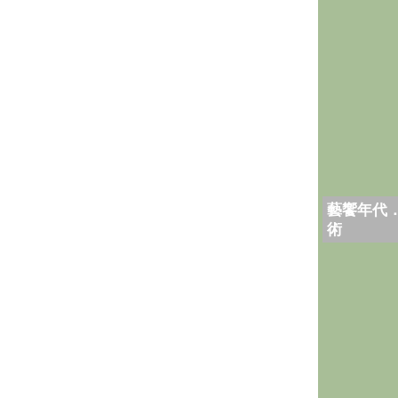
藝饗年代
術