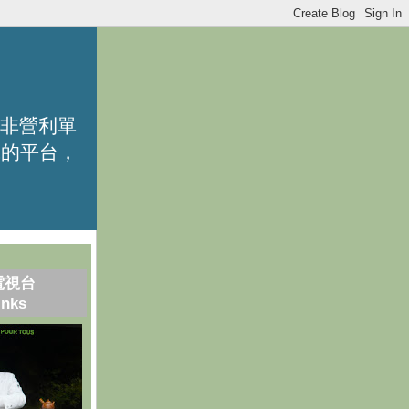
的非營利單
識的平台，
電視台
inks