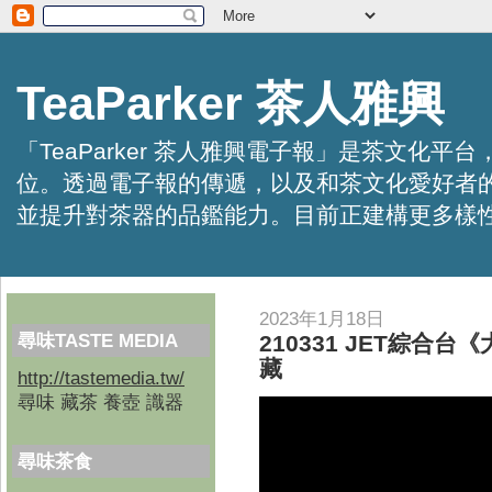
TeaParker 茶人雅興
「TeaParker 茶人雅興電子報」是茶文
位。透過電子報的傳遞，以及和茶文化愛好者
並提升對茶器的品鑑能力。目前正建構更多樣性的資訊交
2023年1月18日
尋味TASTE MEDIA
210331 JET綜
藏
http://tastemedia.tw/
尋味 藏茶 養壺 識器
尋味茶食