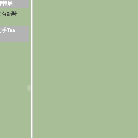
芳春特展
的有韻味
手Tea