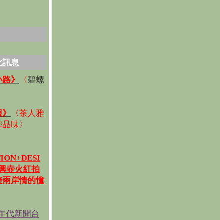
化訊息
碧螺
小路》
〈
〉
報》
〈
茶人雅
學品味
〉
ION+DESI
宜興壺火紅拍
壺兩岸情的憧
《年代新聞台