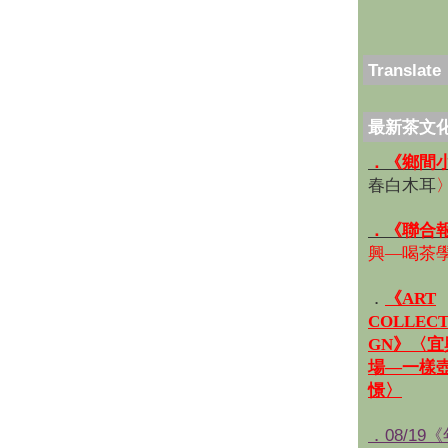
Translate
最新茶文
．《鄉間
春白木耳
．《聯合
興—喝茶
．
《ART
COLLECT
GN》〈
場—一樣
憬〉
．08/19