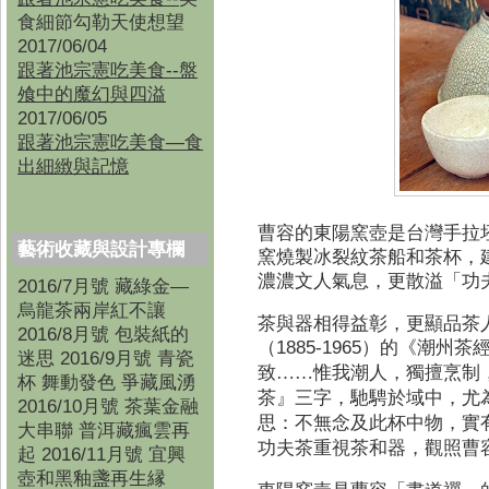
食細節勾勒天使想望
2017/06/04
跟著池宗憲吃美食--盤
飧中的魔幻與四溢
2017/06/05
跟著池宗憲吃美食—食
出細緻與記憶
曹容的東陽窯壺是台灣手拉
藝術收藏與設計專欄
窯燒製冰裂紋茶船和茶杯，
濃濃文人氣息，更散溢「功
2016/7月號 藏綠金—
烏龍茶兩岸紅不讓
茶與器相得益彰，更顯品茶
2016/8月號 包裝紙的
（
1885-1965
）的《潮州茶
迷思 2016/9月號 青瓷
致……惟我潮人，獨擅烹制
杯 舞動發色 爭藏風湧
茶』三字，馳騁於域中，尤
2016/10月號 茶葉金融
思：不無念及此杯中物，實
大串聯 普洱藏瘋雲再
功夫茶重視茶和器，觀照曹
起 2016/11月號 宜興
壺和黑釉盞再生縁