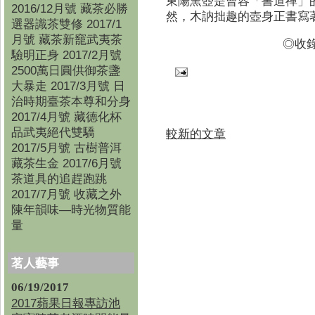
東陽窯壺是曹容「書道禪」
2016/12月號 藏茶必勝
然，木訥拙趣的壺身正書寫
選器識茶雙修 2017/1
月號 藏茶新竉武夷茶
◎收錄
驗明正身 2017/2月號
2500萬日圓供御茶盞
大暴走 2017/3月號 日
治時期臺茶本尊和分身
2017/4月號 藏德化杯
品武夷絕代雙驕
較新的文章
2017/5月號 古樹普洱
藏茶生金 2017/6月號
茶道具的追趕跑跳
2017/7月號 收藏之外
陳年韻味—時光物質能
量
茗人藝事
06/19/2017
2017蘋果日報專訪池