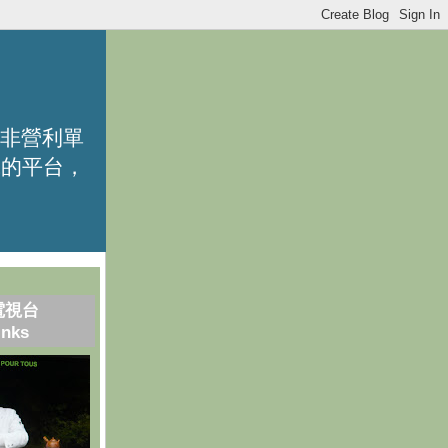
的非營利單
識的平台，
電視台
inks