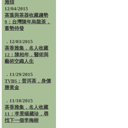
雅頌
12/04/2015
茶葉與茶器收藏趨勢
9：台灣陳年烏龍茶，
蓄勢待發
．12/03/2015
茶香雅集．名人收藏
12：陳柏年．醫術與
藝術交織人生
．11/29/2015
TVBS：普洱茶，身價
勝黃金
．11/10/2015
茶香雅集．名人收藏
11：李景暘藏珍，尋
找下一個李梅樹