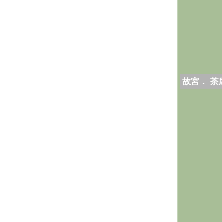
故宮． 茶