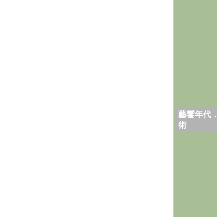
藝饗年代
術