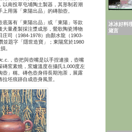
，以南投草屯埔陶土製器，其形制若潮
手上用落「東陽出品」的磚胎壺。
壺底落有「東陽出品」或「東陽」等款
冰冰好料理
後大量產製採注漿成形，鶯歌陶瓷博物
箴言
田庄司（
1984-1978
）由顏水龍（
1903-
讚並題字「隱世造寶」；東陽窯於
1980
毀損。
c.c.
，壺把與壺嘴是以手捏連接，壺嘴
採磚窯素燒，窯爐溫度在攝氏
1,000
度左
陶壺」稱。磚色壺身得長期泡茶，展露
佈拉坯痕跡自成壺身風景。