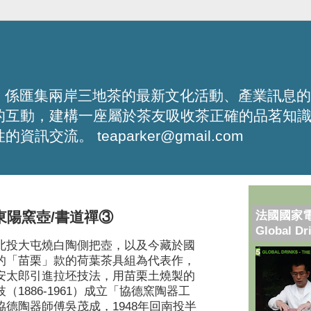
化平台，係匯集兩岸三地茶的最新文化活動、產業訊息
的互動，建構一座屬於茶友吸收茶正確的品茗知
流。 teaparker@gmail.com
法國國家
東陽窯壺/書道禪③
Global Dr
北投大屯燒白陶側把壺，以及今藏於國
的「苗栗」款的荷葉茶具組為代表作，
安太郎引進拉坯技法，用苗栗土燒製的
枝（
1886-1961
）成立「協德窯陶器工
協德陶器師傅吳茂成，
1948
年回南投半