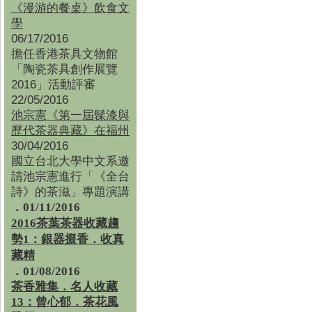
《漫游的餐桌》飲食文
學
06/17/2016
擔任香港茶具文物館
「陶瓷茶具創作展覽
2016」活動評審
22/05/2016
池宗憲《第一屆髹漆與
歷代茶器典藏》在福州
30/04/2016
國立台北大學中文系邀
請池宗憲進行「《全台
詩》的茶滋」專題演講
．01/11/2016
2016茶葉茶器收藏趨
勢1：銀器掇香．收真
藏精
．01/08/2016
茶香雅集
．
名人收藏
13：曾心郁．茶花風