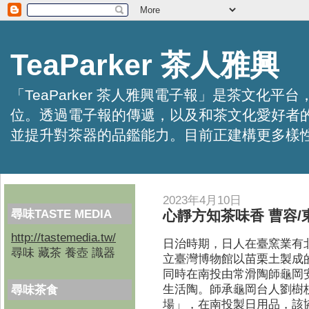
TeaParker 茶人雅興
「TeaParker 茶人雅興電子報」是茶文
位。透過電子報的傳遞，以及和茶文化愛好者
並提升對茶器的品鑑能力。目前正建構更多樣性的資訊交
2023年4月10日
尋味TASTE MEDIA
心靜方知茶味香 曹容/
http://tastemedia.tw/
日治時期，日人在臺窯業有
尋味 藏茶 養壺 識器
立臺灣博物館以苗栗土製成
同時在南投由常滑陶師龜岡
生活陶。師承龜岡台人劉樹
尋味茶食
場」，在南投製日用品，該