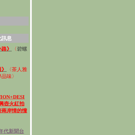
化訊息
碧螺
小路》
〈
〉
報》
〈
茶人雅
學品味
〉
ION+DESI
宜興壺火紅拍
壺兩岸情的憧
《年代新聞台