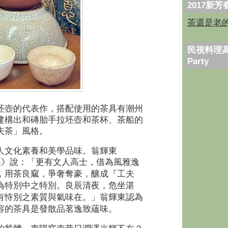
2017新
茶還是老
民視料理高
Party
坯壺的代表作，搭配使用的茶具有潮州
建構出和磚胎手拉坯壺和茶杯、茶船的
夫茶」風格。
人文化素養和美學品味。翁輝東
經》說：「
更有文人高士，借為風雅逸
，用茶良窳，爭奢奪豪，釀成『工夫
為特別中之特別。良辰清夜，危坐湛
」翁輝東認為
有恃別之素質與氣味在。
容的茶具是發散品茗逸致蘊味。