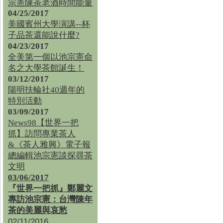
宗憲陳茶老酒時間能量
04/25/2017
美國賓州大學演講--杯
子品茶還能說什麼?
04/23/2017
全美第一個以池宗憲命
名之大學茶館誕生！
03/12/2017
陽明扶輪社40週年的
特別活動
03/09/2017
News98【世界一把
抓】訪問專業茶人
&《茶人雅興》電子報
總編輯池宗憲談探尋茶
文明
03/06/2017
『世界一把抓』鄭麗文
專訪池宗憲：台灣陳年
茶的美麗與哀愁
02/11/2016