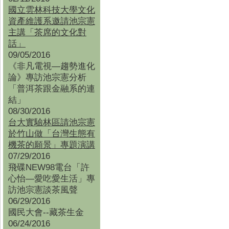
國立雲林科技大學文化
資產維護系邀請池宗憲
主講「茶席的文化對
話」
09/05/2016
《非凡電視—趨勢進化
論》專訪池宗憲分析
「普洱茶跟金融系的連
結」
08/30/2016
台大實驗林區請池宗憲
於竹山做「台灣生態有
機茶的願景」專題演講
07/29/2016
飛碟NEW98電台「許
心怡—愛吃愛生活」專
訪池宗憲談茶風聲
06/29/2016
國民大會--藏茶生金
06/24/2016