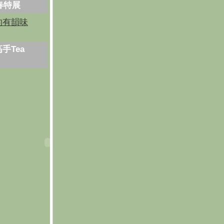
芳春特展
的有韻味
手Tea