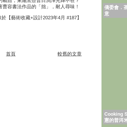
的載體，東陽窯壺昔日潤澤光輝不在？
著曹容書法作品的「拙」，耐人尋味！
僑委會．
意
於【藝術收藏+設計2023年4月 #187】
首頁
較舊的文章
Cooking 
憲的普洱