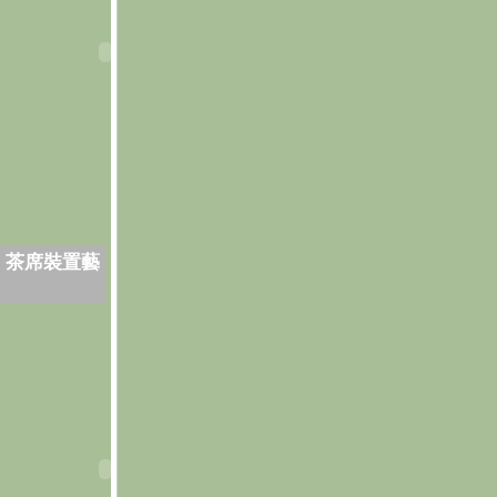
．茶席裝置藝