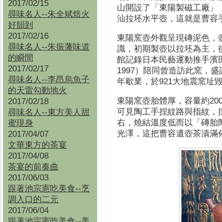
2017/02/15
山開設了「東陽製磁工廠」
尋味名人--朱全斌焙火
汕拉坯水平壺，這就是曹容
好韻到
2017/02/16
東陽窯壺外觀呈現磚泥色，
尋味名人--朱振藩味道
識，初期製壺以拉坯為主，
的瞬間
館記錄日本民藝運動推手濱
2017/02/17
1997
）陪同曾造訪此窯，盛
尋味名人--李昂烏魚子
年歇業，於
921
大地震窯址
的天雷勾動地火
東陽窯壺胎體厚，容量約
200
2017/02/18
可見陶工手捏紋路與指紋，
尋味名人--東方美人甜
右，燒結溫度低而以「磚胎
蜜現身
光澤，這把曹容遺壺茶漬滿
2017/04/07
文華東方的茶宴
2017/04/08
茶宴的前奏曲
2017/06/03
跟著池宗憲吃美食--烹
調入口的二元
2017/06/04
跟著池宗憲吃美食--
美