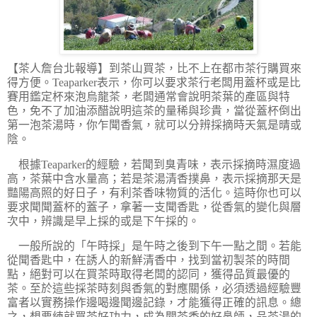
【茶人詹台北報導】
到茶山買茶，比不上在都市茶行購買來
得方便。Teaparker表示，你可以要求茶行老闆用蓋杯或是比
賽用鑑定杯來泡烏龍茶，老闆通常會說明茶葉的產區與特
色，免不了加油添醋說明這茶的量稀與珍貴，當從蓋杯倒出
第一泡茶湯時，你乍聞香氣，就可以分辨採摘時天氣是晴或
陰。
根據Teaparker的經驗，若聞到臭青味，表示採摘時濕度過
高，茶葉中含水量高；若是茶湯清香撲鼻，表示採摘那天是
豔陽高照的好日子，有利茶香味物質的活化。這時你也可以
要求聞聞蓋杯的蓋子，拿著一支聞香匙，從香氣的變化與層
次中，辨識是早上採的或是下午採的。
一般所說的「午時採」是午時之後到下午一點之間。若能
從聞香匙中，在誘人的新鮮清香中，找到當初製茶的時間
點，絕對可以在買茶時取得老闆的認同，獲得品質最優的
茶。至於這些採茶時刻與香氣的對應關係，必須透過經驗豐
富者以實務操作邊喝邊聞邊記錄，才能獲得正確的訊息。總
之，想要練就買茶好功力，成為聞茶香的好鼻師，品茶湯的