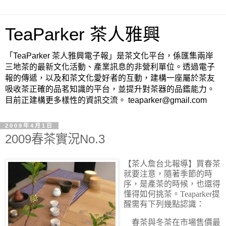
TeaParker 茶人雅興
「TeaParker 茶人雅興電子報」是茶文化平台，係匯集兩岸
三地茶的最新文化活動、產業訊息的非營利單位。透過電子
報的傳遞，以及和茶文化愛好者的互動，建構一座屬於茶友
吸收茶正確的品茗知識的平台，並提升對茶器的品鑑能力。
目前正建構更多樣性的資訊交流。 teaparker@gmail.com
2009年4月1日
2009春茶實況No.3
【茶人詹台北報導】
買春茶
就要注意，隨著季節的時
序，是產茶的時候，也還得
懂得如何挑茶。Teaparker提
醒需有下列幾點認識：
春茶與冬茶在市場售價最