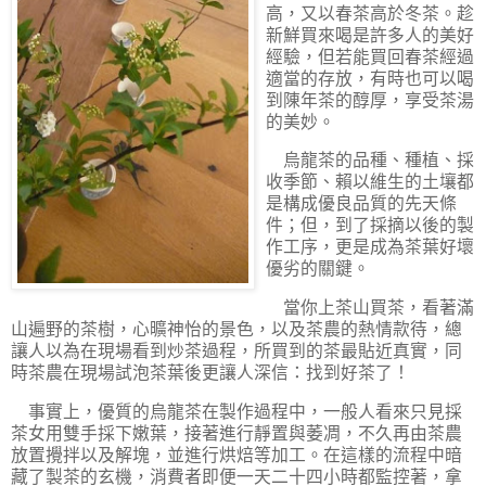
高，又以春茶高於冬茶。趁
新鮮買來喝是許多人的美好
經驗，但若能買回春茶經過
適當的存放，有時也可以喝
到陳年茶的醇厚，享受茶湯
的美妙。
烏龍茶的品種、種植、採
收季節、賴以維生的土壤都
是構成優良品質的先天條
件；但，到了採摘以後的製
作工序，更是成為茶葉好壞
優劣的關鍵。
當你上茶山買茶，看著滿
山遍野的茶樹，心曠神怡的景色，以及茶農的熱情款待，總
讓人以為在現場看到炒茶過程，所買到的茶最貼近真實，同
時茶農在現場試泡茶葉後更讓人深信：找到好茶了！
事實上，優質的烏龍茶在製作過程中，一般人看來只見採
茶女用雙手採下嫩葉，接著進行靜置與萎凋，不久再由茶農
放置攪拌以及解塊，並進行烘焙等加工。在這樣的流程中暗
藏了製茶的玄機，消費者即便一天二十四小時都監控著，拿