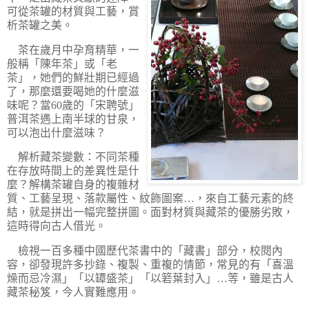
可從茶罐的材質與工藝，賞
析茶罐之美。
茶在歲月中孕育精華，一
般稱「陳年茶」或「老
茶」，她們的鮮壯期已經過
了，那麼還要喝她的什麼滋
味呢？當60歲的「宋聘號」
普洱茶遇上南半球的甘泉，
可以泡出什麼滋味？
解析藏茶變數：不同茶種
在存放時間上的差異性是什
麼？解構茶罐自身的複雜材
質、工藝呈現、落款屬性、紋飾圖案…，來自工藝元素的終
結，就是拼出一幅完整拼圖。面對材質與藏茶的優勝劣敗，
這時得向古人借光。
檢視一百多種中國歷代茶書中的「藏書」部分，校閱內
容，卻發現許多抄錄、複製、重複的情節，常見的有「喜溫
燥而忌冷濕」「以罈盛茶」「以箬葉封入」…等，雖是古人
藏茶秘笈，今人實難應用。