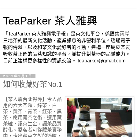
TeaParker 茶人雅興
「TeaParker 茶人雅興電子報」是茶文化平台，係匯集兩岸
三地茶的最新文化活動、產業訊息的非營利單位。透過電子
報的傳遞，以及和茶文化愛好者的互動，建構一座屬於茶友
吸收茶正確的品茗知識的平台，並提升對茶器的品鑑能力。
目前正建構更多樣性的資訊交流。 teaparker@gmail.com
2009年9月1日
如何收藏好茶No.1
【茶人詹台北報導】
今人品
用的六大茶類：綠茶、白
茶、黃茶、青茶、紅茶、黑
茶，應用藏茶之術，選用藏
茶罐，讓茶生金，讓茶品質
醇化。愛茗者可從藏茶實務
中，走出藏茶文獻的迷障，