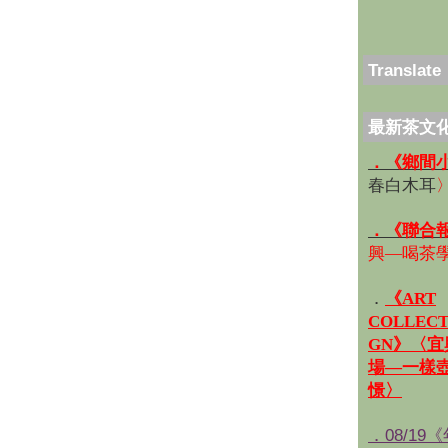
Translate
最新茶文
．《鄉間
春白木耳
．《聯合
興—喝茶
．
《ART
COLLECT
GN》〈
場—一樣
憬〉
．08/19