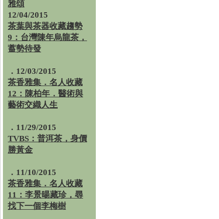
雅頌
12/04/2015
茶葉與茶器收藏趨勢
9：台灣陳年烏龍茶，
蓄勢待發
．12/03/2015
茶香雅集．名人收藏
12：陳柏年．醫術與
藝術交織人生
．11/29/2015
TVBS：普洱茶，身價
勝黃金
．11/10/2015
茶香雅集．名人收藏
11：李景暘藏珍，尋
找下一個李梅樹