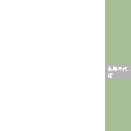
藝饗年代
術