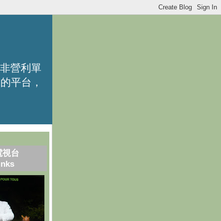
的非營利單
識的平台，
電視台
inks