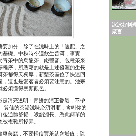
冰冰好料理
箴言
餅要加分，除了在滋味上的「速配」之
的基礎。中秋時令適飲生普洱，事實
於青茶中的烏龍茶、鐵觀音、包種茶來
等程序，所憑藉的就是上述優渥的生長
洱茶都得天獨厚，新墾茶區位了快速回
慮，這也是愛茗者必須要注意的。池宗
就必須懂得察顏觀色。
必是清亮透明；青餅的清正香氣，不帶
。 質佳的茶湯滋味必須滑順，會叫你的
口後通體舒暢，喉韻淵長。憑此簡單的
免被複雜所操弄。
健康美麗，不要輕信買茶就會增值；除