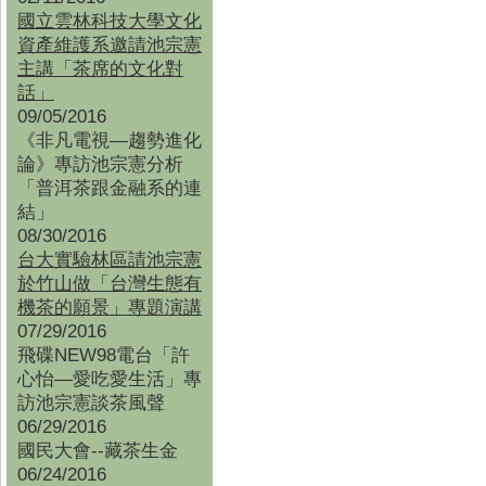
國立雲林科技大學文化
資產維護系邀請池宗憲
主講「茶席的文化對
話」
09/05/2016
《非凡電視—趨勢進化
論》專訪池宗憲分析
「普洱茶跟金融系的連
結」
08/30/2016
台大實驗林區請池宗憲
於竹山做「台灣生態有
機茶的願景」專題演講
07/29/2016
飛碟NEW98電台「許
心怡—愛吃愛生活」專
訪池宗憲談茶風聲
06/29/2016
國民大會--藏茶生金
06/24/2016