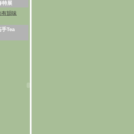
芳春特展
的有韻味
手Tea