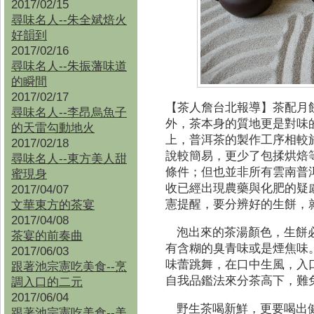
2017/02/15
尋味名人--朱全斌焙火
好韻到
2017/02/16
尋味名人--朱振藩味道
的瞬間
2017/02/17
【茶人詹台北報導】
茶配月
尋味名人--李昂烏魚子
外，茶本身的質地更是對味
的天雷勾動地火
上，普洱茶的製作工序相較
2017/02/18
說較簡易，更少了包揉烘焙
尋味名人--東方美人甜
條件；但也並非所有雲南普
蜜現身
收已經出現農藥與化肥的疑
2017/04/07
憲提醒，要分辨好的生餅，
文華東方的茶宴
2017/04/08
泡出來的茶湯顏色，生餅
茶宴的前奏曲
有含糊的臭青味或是煙焦味
2017/06/03
味蕾跳舞，在口中生風，入
跟著池宗憲吃美食--烹
自我品鑑法來分茶高下，難
調入口的二元
2017/06/04
野生茶喝新鮮，更要喝出
跟著池宗憲吃美食--
美