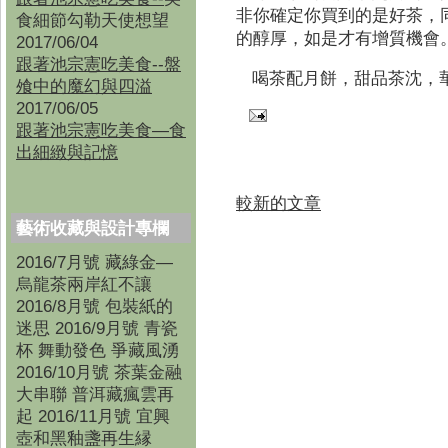
非你確定你買到的是好茶，
食細節勾勒天使想望
的醇厚，如是才有增質機會
2017/06/04
跟著池宗憲吃美食--盤
喝茶配月餅，甜品茶沈，
飧中的魔幻與四溢
2017/06/05
跟著池宗憲吃美食—食
出細緻與記憶
較新的文章
藝術收藏與設計專欄
2016/7月號 藏綠金—
烏龍茶兩岸紅不讓
2016/8月號 包裝紙的
迷思 2016/9月號 青瓷
杯 舞動發色 爭藏風湧
2016/10月號 茶葉金融
大串聯 普洱藏瘋雲再
起 2016/11月號 宜興
壺和黑釉盞再生縁