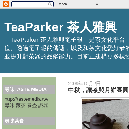
TeaParker 茶人雅興
「TeaParker 茶人雅興電子報」是茶文
位。透過電子報的傳遞，以及和茶文化愛好者
並提升對茶器的品鑑能力。目前正建構更多樣性的資訊交
2009年10月2日
尋味TASTE MEDIA
中秋，讓茶與月餅團圓N
http://tastemedia.tw/
尋味 藏茶 養壺 識器
尋味茶食