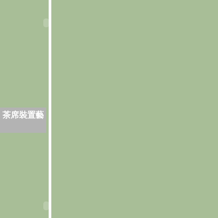
．茶席裝置藝