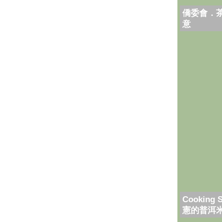
僑委會．
意
Cooking 
憲的普洱