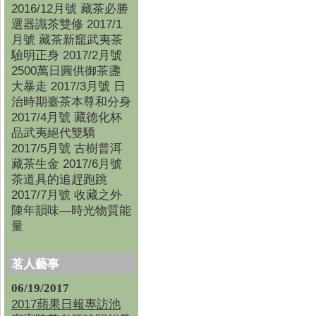
2016/12月號 藏茶必勝
選器識茶雙修 2017/1
月號 藏茶新竉武夷茶
驗明正身 2017/2月號
2500萬日圓供御茶盞
大暴走 2017/3月號 日
治時期臺茶本尊和分身
2017/4月號 藏德化杯
品武夷絕代雙驕
2017/5月號 古樹普洱
藏茶生金 2017/6月號
茶道具的追趕跑跳
2017/7月號 收藏之外
陳年韻味—時光物質能
量
茗人藝事
06/19/2017
2017蘋果日報專訪池