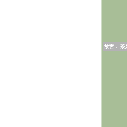
故宮． 茶