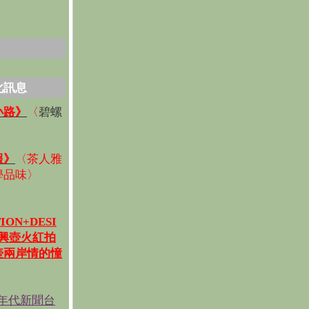
化訊息
碧螺
小路》
〈
〉
報》
〈
茶人雅
學品味
〉
ION+DESI
宜興壺火紅拍
壺兩岸情的憧
《年代新聞台