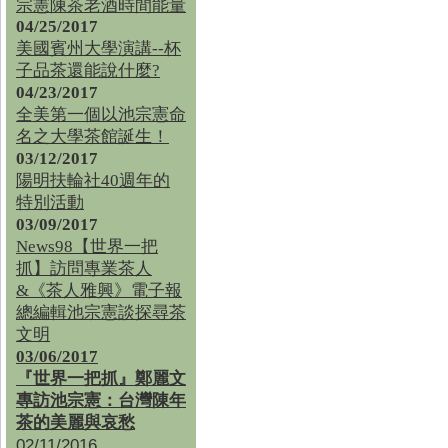
宗憲陳茶老酒時間能量
04/25/2017
美國賓州大學演講--杯
子品茶還能說什麼?
04/23/2017
全美第一個以池宗憲命
名之大學茶館誕生！
03/12/2017
陽明扶輪社40週年的
特別活動
03/09/2017
News98【世界一把
抓】訪問專業茶人
&《茶人雅興》電子報
總編輯池宗憲談探尋茶
文明
03/06/2017
『世界一把抓』鄭麗文
專訪池宗憲：台灣陳年
茶的美麗與哀愁
02/11/2016