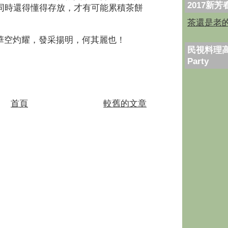
2017新
同時還得懂得存放，才有可能累積茶餅
。
茶還是老
華空灼耀，發采揚明，何其麗也！
民視料理高
Party
首頁
較舊的文章