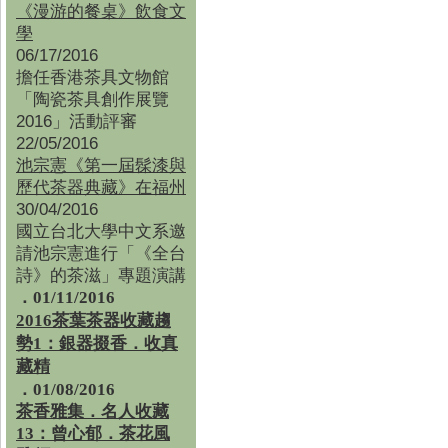
《漫游的餐桌》飲食文
學
06/17/2016
擔任香港茶具文物館
「陶瓷茶具創作展覽
2016」活動評審
22/05/2016
池宗憲《第一屆髹漆與
歷代茶器典藏》在福州
30/04/2016
國立台北大學中文系邀
請池宗憲進行「《全台
詩》的茶滋」專題演講
．01/11/2016
2016茶葉茶器收藏趨
勢1：銀器掇香．收真
藏精
．01/08/2016
茶香雅集
．
名人收藏
13：曾心郁．茶花風