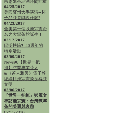
宗憲陳茶老酒時間能量
04/25/2017
美國賓州大學演講--杯
子品茶還能說什麼?
04/23/2017
全美第一個以池宗憲命
名之大學茶館誕生！
03/12/2017
陽明扶輪社40週年的
特別活動
03/09/2017
News98【世界一把
抓】訪問專業茶人
&《茶人雅興》電子報
總編輯池宗憲談探尋茶
文明
03/06/2017
『世界一把抓』鄭麗文
專訪池宗憲：台灣陳年
茶的美麗與哀愁
02/11/2016