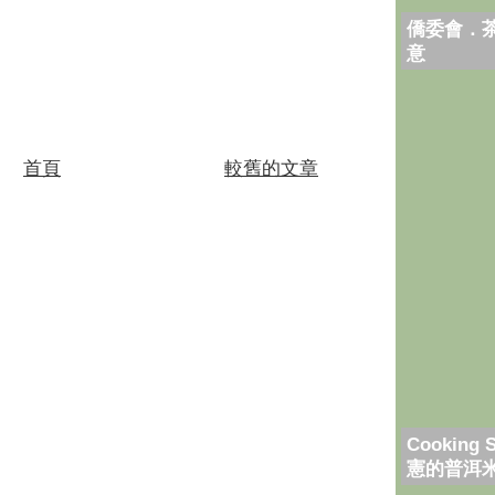
僑委會．
意
首頁
較舊的文章
Cooking 
憲的普洱