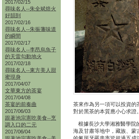
2017/02/15
尋味名人--朱全斌焙火
好韻到
2017/02/16
尋味名人--朱振藩味道
的瞬間
2017/02/17
尋味名人--李昂烏魚子
的天雷勾動地火
2017/02/18
尋味名人--東方美人甜
蜜現身
2017/04/07
文華東方的茶宴
2017/04/08
茶宴的前奏曲
茶來作為另一項可以投資的
2017/06/03
對於黑茶的本質應小心求證
跟著池宗憲吃美食--烹
根據長沙大學湘雅醫學院
調入口的二元
海及甘肅等地中，藏族、蒙
2017/06/04
跟著池宗憲吃美食--
美
的氟斑牙罹患率皆超過五成