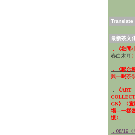
Translate
最新茶文
．《鄉間
春白木耳
．《聯合
興—喝茶
．
《ART
COLLECT
GN》〈
場—一樣
憬〉
．08/19