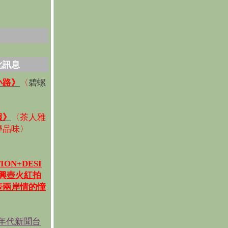
化訊息
碧螺
小路》
〈
〉
報》
〈
茶人雅
學品味
〉
ION+DESI
宜興壺火紅拍
壺兩岸情的憧
《年代新聞台