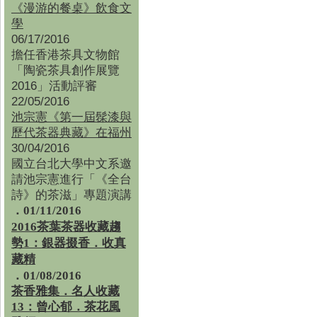
《漫游的餐桌》飲食文
學
06/17/2016
擔任香港茶具文物館
「陶瓷茶具創作展覽
2016」活動評審
22/05/2016
池宗憲《第一屆髹漆與
歷代茶器典藏》在福州
30/04/2016
國立台北大學中文系邀
請池宗憲進行「《全台
詩》的茶滋」專題演講
．01/11/2016
2016茶葉茶器收藏趨
勢1：銀器掇香．收真
藏精
．01/08/2016
茶香雅集
．
名人收藏
13：曾心郁．茶花風