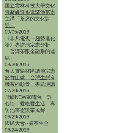
國立雲林科技大學文化
資產維護系邀請池宗憲
主講「茶席的文化對
話」
09/05/2016
《非凡電視—趨勢進化
論》專訪池宗憲分析
「普洱茶跟金融系的連
結」
08/30/2016
台大實驗林區請池宗憲
於竹山做「台灣生態有
機茶的願景」專題演講
07/29/2016
飛碟NEW98電台「許
心怡—愛吃愛生活」專
訪池宗憲談茶風聲
06/29/2016
國民大會--藏茶生金
06/24/2016