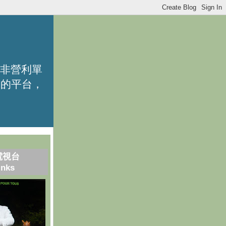
的非營利單
識的平台，
電視台
inks