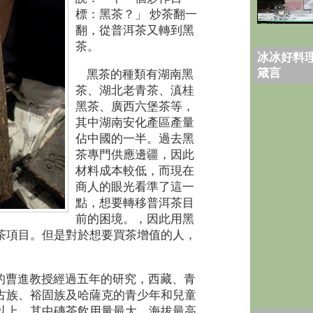
標：黑茶？」 炒茶翻一
翻，從普洱茶又轉到黑
茶。
冰冰好料理
箴言
黑茶的種類有湖南黑
茶、湖北老青茶、滇桂
黑茶、廣西六堡茶等，
其中湖南安化產區產量
佔中國的一半。過去黑
茶專門供應邊疆，因此
材料成本較低，而現在
商人的眼光看準了這一
點，想要轉移普洱茶目
前的困境。，因此用黑
茶項目。但是對於想要買茶增值的人，
。
的曹進教授經過五年的研究，西藏、青
古族、裕固族及哈薩克的青少年和兒童
以上，其中磚茶飲用量最大、海拔最高