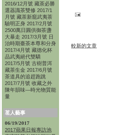
2016/12月號 藏茶必勝
選器識茶雙修 2017/1
月號 藏茶新竉武夷茶
驗明正身 2017/2月號
2500萬日圓供御茶盞
大暴走 2017/3月號 日
治時期臺茶本尊和分身
較新的文章
2017/4月號 藏德化杯
品武夷絕代雙驕
2017/5月號 古樹普洱
藏茶生金 2017/6月號
茶道具的追趕跑跳
2017/7月號 收藏之外
陳年韻味—時光物質能
量
茗人藝事
06/19/2017
2017蘋果日報專訪池