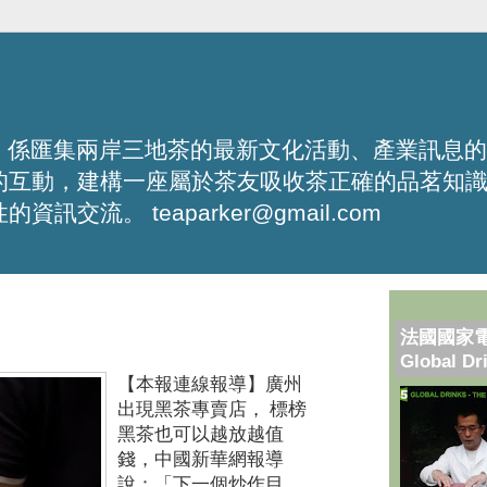
化平台，係匯集兩岸三地茶的最新文化活動、產業訊息
的互動，建構一座屬於茶友吸收茶正確的品茗知
流。 teaparker@gmail.com
法國國家
Global Dr
【本報連線報導】
廣州
出現黑茶專賣店， 標榜
黑茶也可以越放越值
錢，中國新華網報導
說：「下一個炒作目