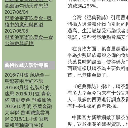
食細節勾勒天使想望
的藏族占56%。
2017/06/04
台灣《經典雜誌》引用曹進的研
跟著池宗憲吃美食--盤
體攝入過量氟化物而引起的
飧中的魔幻與四溢
過高、生活燃媒受污染或者
2017/06/05
跟著池宗憲吃美食—食
測試，這些考察地點皆屬安
出細緻與記憶
在食物方面，氟含量超過
乎為少數民族每餐必備的食
茶葉長時間熬煮，使得磚茶
藝術收藏與設計專欄
西藏這樣以磚茶為主要飲料
2016/7月號 藏綠金—
首，已無庸至疑了。
烏龍茶兩岸紅不讓
《經典雜誌》指出，磚茶
2016/8月號 包裝紙的
有多大？至今尚未有十分完
迷思 2016/9月號 青瓷
人口最多的西藏進行調查及
杯 舞動發色 爭藏風湧
有科學根據的參考數據。
2016/10月號 茶葉金融
大串聯 普洱藏瘋雲再
中國官方新華網做了黑茶
起 2016/11月號 宜興
度，對於相關的醫學資訊，
壺和黑釉盞再生縁