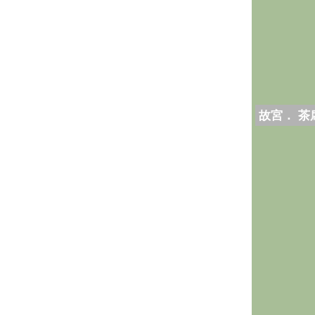
故宮． 茶