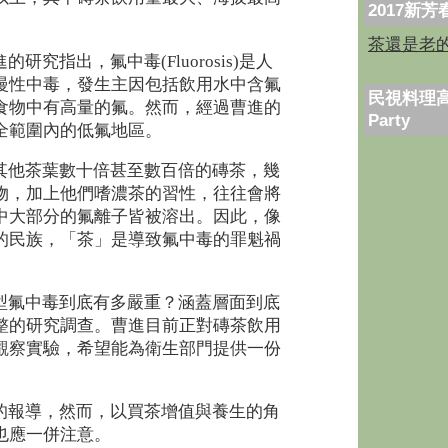
2017新
茶還是老
究指出，氟中毒(Fluorosis)是人
慢性中毒，發生主因包括飲用水中含氟
民視料理高
食物中有高量的氟。然而，經過曹進的
Party
全範圍內的低氟地區。
其他茶葉數十倍甚至數百倍的磚茶，幾
物，加上他們嗜濃茶的習性，往往會將
中大部分的氟離子皆被溶出。因此，像
的民族，「茶」是導致氟中毒的罪魁禍
型氟中毒到底有多嚴重？涵蓋層面到底
整的研究調查。曹進目前正對磚茶飲用
觀察實驗，希望能為衛生部門提供一份
的報導，然而，以買茶增值與養生的角
也應一併注意。