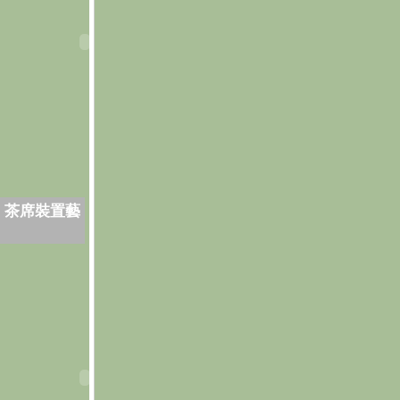
．茶席裝置藝