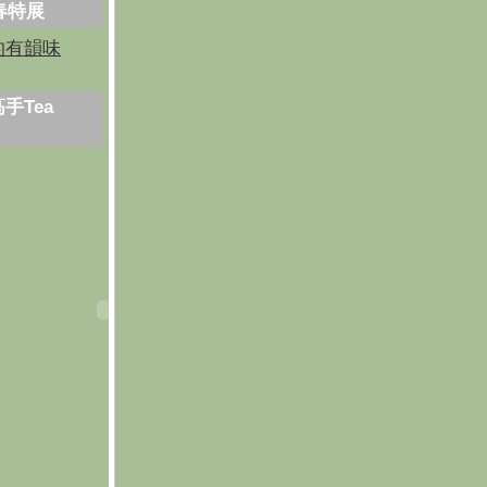
芳春特展
的有韻味
手Tea