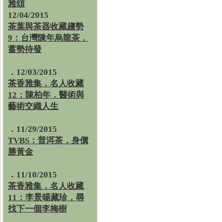
雅頌
12/04/2015
茶葉與茶器收藏趨勢
9：台灣陳年烏龍茶，
蓄勢待發
．12/03/2015
茶香雅集．名人收藏
12：陳柏年．醫術與
藝術交織人生
．11/29/2015
TVBS：普洱茶，身價
勝黃金
．11/10/2015
茶香雅集．名人收藏
11：李景暘藏珍，尋
找下一個李梅樹