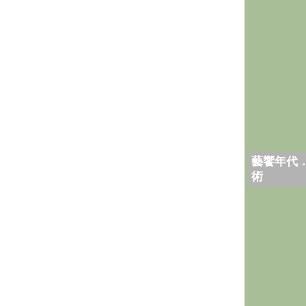
藝饗年代
術