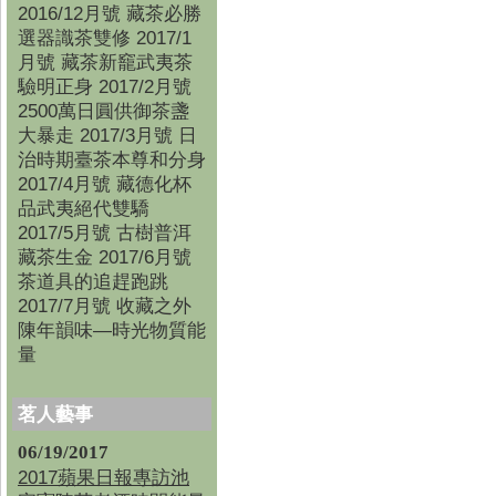
2016/12月號 藏茶必勝
選器識茶雙修 2017/1
月號 藏茶新竉武夷茶
驗明正身 2017/2月號
2500萬日圓供御茶盞
大暴走 2017/3月號 日
治時期臺茶本尊和分身
2017/4月號 藏德化杯
品武夷絕代雙驕
2017/5月號 古樹普洱
藏茶生金 2017/6月號
茶道具的追趕跑跳
2017/7月號 收藏之外
陳年韻味—時光物質能
量
茗人藝事
06/19/2017
2017蘋果日報專訪池