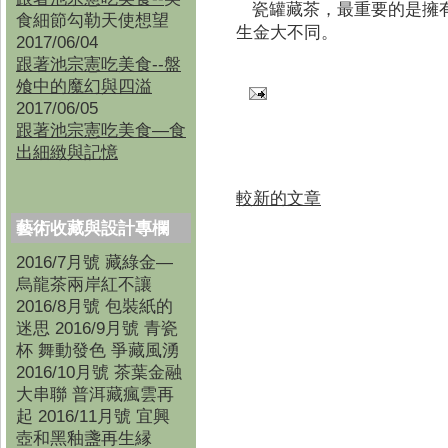
瓷罐藏茶，最重要的是擁
食細節勾勒天使想望
生金大不同。
2017/06/04
跟著池宗憲吃美食--盤
飧中的魔幻與四溢
2017/06/05
跟著池宗憲吃美食—食
出細緻與記憶
較新的文章
藝術收藏與設計專欄
2016/7月號 藏綠金—
烏龍茶兩岸紅不讓
2016/8月號 包裝紙的
迷思 2016/9月號 青瓷
杯 舞動發色 爭藏風湧
2016/10月號 茶葉金融
大串聯 普洱藏瘋雲再
起 2016/11月號 宜興
壺和黑釉盞再生縁