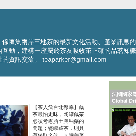
化平台，係匯集兩岸三地茶的最新文化活動、產業訊息
的互動，建構一座屬於茶友吸收茶正確的品茗知
流。 teaparker@gmail.com
法國國家
Global Dr
【茶人詹台北報導】
藏
茶最怕走味，陶罐藏茶
必須考慮胎土與釉藥的
問題；瓷罐藏茶，則具
有保鮮之效，同時藉著