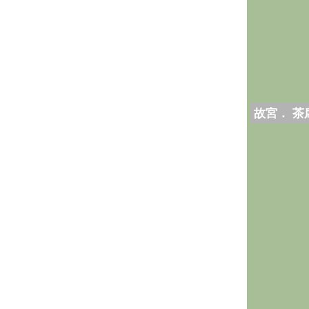
故宮． 茶