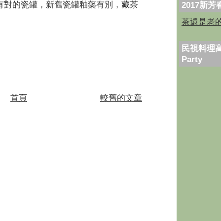
有對的瓷罐，新舊瓷罐釉藥有別，藏茶
2017新
茶還是老
民視料理高
Party
首頁
較舊的文章