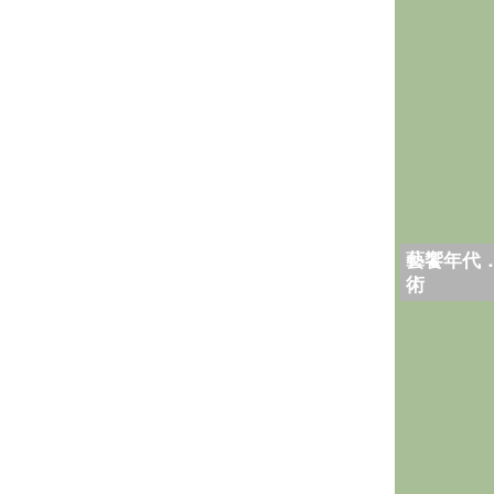
藝饗年代
術