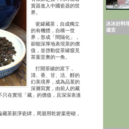
賞器進入中國瓷器的世
界。
冰冰好料理
瓷罐藏茶，自成獨立
箴言
的有機體，自構一世
界，形成「間隔化」，
卻能深厚地表現茶的價
值，並啓動從茶罐窺見
茶葉堂奧的一角。
打開茶罐的當下，
清、香、甘、活、醇的
幻美境界，成為品茗的
深層寫實，由前人的藏
不只在實現「藏」的價值，且深深表達
論藏茶新淨瓷罈，周迴用乾箬葉密砌，