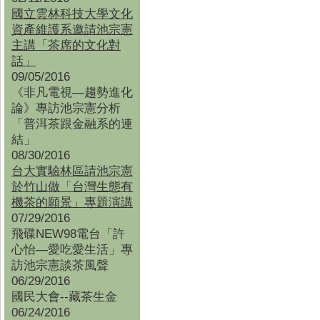
國立雲林科技大學文化
資產維護系邀請池宗憲
主講「茶席的文化對
話」
09/05/2016
《非凡電視—趨勢進化
論》專訪池宗憲分析
「普洱茶跟金融系的連
結」
08/30/2016
台大實驗林區請池宗憲
於竹山做「台灣生態有
機茶的願景」專題演講
07/29/2016
飛碟NEW98電台「許
心怡—愛吃愛生活」專
訪池宗憲談茶風聲
06/29/2016
國民大會--藏茶生金
06/24/2016