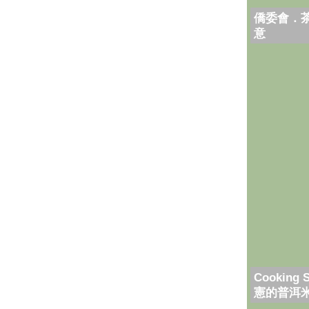
僑委會．
意
Cooking 
憲的普洱