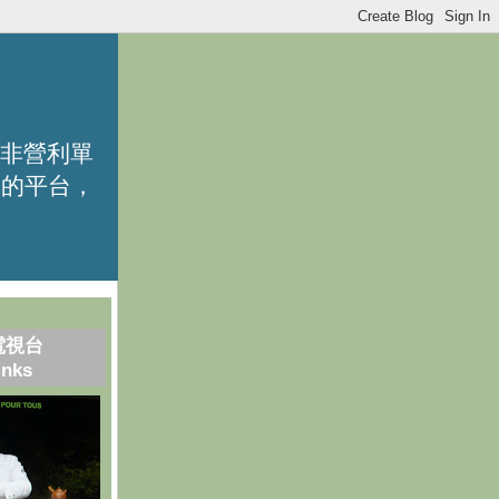
的非營利單
識的平台，
電視台
inks