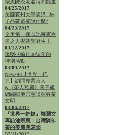
宗憲陳茶老酒時間能量
04/25/2017
美國賓州大學演講--杯
子品茶還能說什麼?
04/23/2017
全美第一個以池宗憲命
名之大學茶館誕生！
03/12/2017
陽明扶輪社40週年的
特別活動
03/09/2017
News98【世界一把
抓】訪問專業茶人
&《茶人雅興》電子報
總編輯池宗憲談探尋茶
文明
03/06/2017
『世界一把抓』鄭麗文
專訪池宗憲：台灣陳年
茶的美麗與哀愁
02/11/2016