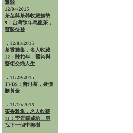
雅頌
12/04/2015
茶葉與茶器收藏趨勢
9：台灣陳年烏龍茶，
蓄勢待發
．12/03/2015
茶香雅集．名人收藏
12：陳柏年．醫術與
藝術交織人生
．11/29/2015
TVBS：普洱茶，身價
勝黃金
．11/10/2015
茶香雅集．名人收藏
11：李景暘藏珍，尋
找下一個李梅樹