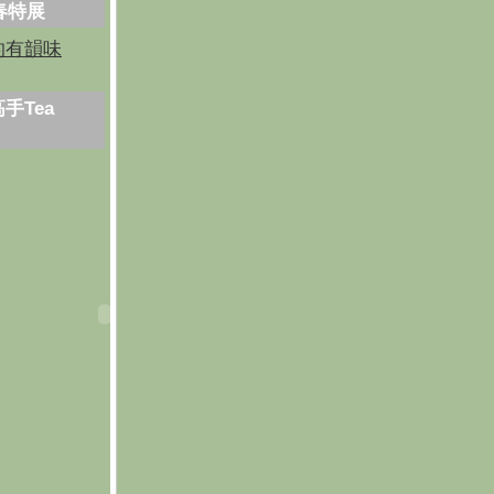
芳春特展
的有韻味
手Tea