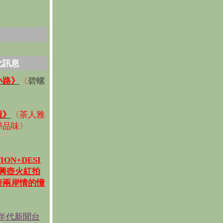
化訊息
碧螺
小路》
〈
〉
報》
〈
茶人雅
學品味
〉
ION+DESI
宜興壺火紅拍
壺兩岸情的憧
《年代新聞台