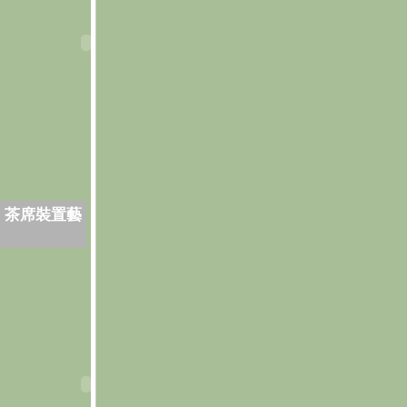
．茶席裝置藝