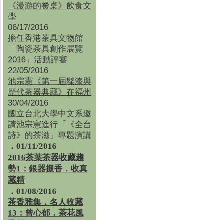
《漫游的餐桌》飲食文
學
06/17/2016
擔任香港茶具文物館
「陶瓷茶具創作展覽
2016」活動評審
22/05/2016
池宗憲《第一屆髹漆與
歷代茶器典藏》在福州
30/04/2016
國立台北大學中文系邀
請池宗憲進行「《全台
詩》的茶滋」專題演講
．01/11/2016
2016茶葉茶器收藏趨
勢1：銀器掇香．收真
藏精
．01/08/2016
茶香雅集
．
名人收藏
13：曾心郁．茶花風