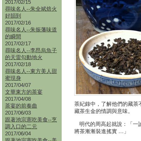
2017/02/15
尋味名人--朱全斌焙火
好韻到
2017/02/16
尋味名人--朱振藩味道
的瞬間
2017/02/17
尋味名人--李昂烏魚子
的天雷勾動地火
2017/02/18
尋味名人--東方美人甜
蜜現身
2017/04/07
文華東方的茶宴
2017/04/08
茶紀錄中，了解他們的藏茶
茶宴的前奏曲
藏茶生金的情調與意味。
2017/06/03
跟著池宗憲吃美食--烹
明代的周高起就說：「一
調入口的二元
將茶漸漸裝進搖實 …」
2017/06/04
跟著池宗憲吃美食--
美