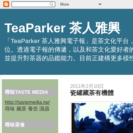
TeaParker 茶人雅興
「TeaParker 茶人雅興電子報」是茶文
位。透過電子報的傳遞，以及和茶文化愛好者
並提升對茶器的品鑑能力。目前正建構更多樣性的資訊交
2011年2月10日
尋味TASTE MEDIA
瓷罐藏茶有機體
http://tastemedia.tw/
尋味 藏茶 養壺 識器
尋味茶食