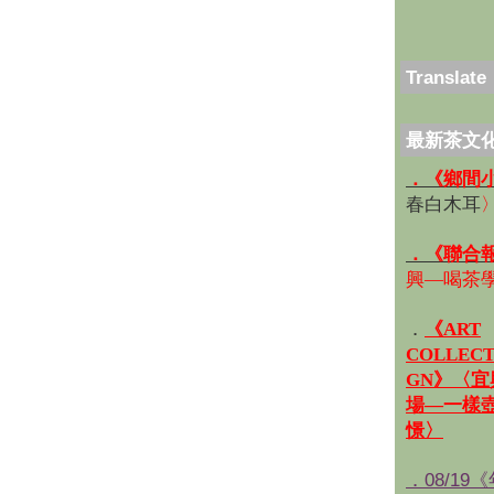
Translate
最新茶文
．《鄉間
春白木耳
．《聯合
興—喝茶
．
《ART
COLLECT
GN》〈
場—一樣
憬〉
．08/19