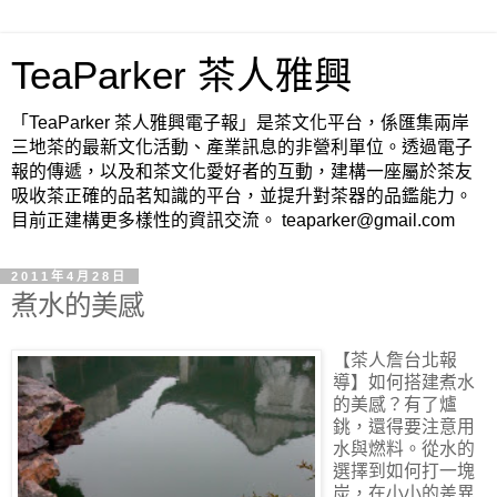
TeaParker 茶人雅興
「TeaParker 茶人雅興電子報」是茶文化平台，係匯集兩岸
三地茶的最新文化活動、產業訊息的非營利單位。透過電子
報的傳遞，以及和茶文化愛好者的互動，建構一座屬於茶友
吸收茶正確的品茗知識的平台，並提升對茶器的品鑑能力。
目前正建構更多樣性的資訊交流。 teaparker@gmail.com
2011年4月28日
煮水的美感
【茶人詹台北報
導】
如何搭建煮水
的美感？有了爐
銚，還得要注意用
水與燃料。從水的
選擇到如何打一塊
炭，在小小的差異