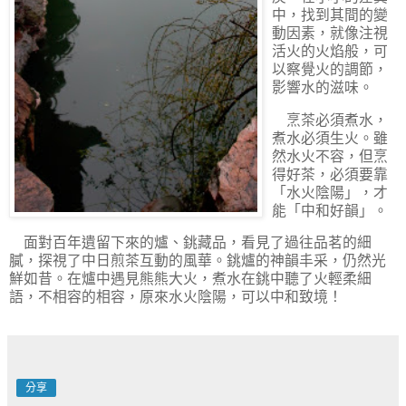
中，找到其間的變
動因素，就像注視
活火的火焰般，可
以察覺火的調節，
影響水的滋味。
烹茶必須煮水，
煮水必須生火。雖
然水火不容，但烹
得好茶，必須要靠
「水火陰陽」，才
能「中和好韻」。
面對百年遺留下來的爐、銚藏品，看見了過往品茗的細
膩，探視了中日煎茶互動的風華。銚爐的神韻丰采，仍然光
鮮如昔。在爐中遇見熊熊大火，煮水在銚中聽了火輕柔細
語，不相容的相容，原來水火陰陽，可以中和致境！
分享