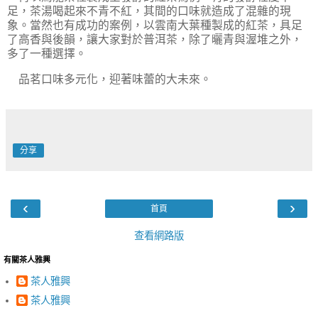
足，茶湯喝起來不青不紅，其間的口味就造成了混雜的現
象。當然也有成功的案例，以雲南大葉種製成的紅茶，具足
了高香與後韻，讓大家對於普洱茶，除了曬青與渥堆之外，
多了一種選擇。
品茗口味多元化，迎著味蕾的大未來。
分享
‹
›
首頁
查看網路版
有關茶人雅興
茶人雅興
茶人雅興