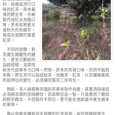
料，就做成流行口
味的紅茶。原本臺
灣的野生茶，也被
製作成紅水烏龍口
味，更有些將夏天
或秋天的烏龍茶，
做成全發酵的蜜香
紅茶。
不同的發酵，對
茶產生關鍵性的變
化，甚至引動新的
品飲經驗，並提供
新世代追尋多元口味。然而，許多的茶葉口味，仍然不脫其
本質。野生茶可以製成綠茶、烏龍茶、紅茶，以茶種做基底
所延伸出的變化，必須講究製茶工序到位。
例如，有人將廢棄茶園的茶拿來製作烏龍，其萎凋與揉捻
必須將茶裡的苦味轉甘，若是輕忽這一點，只是應用了概括
的野茶概念，不但製作不到位，更可能在泡飲當中產生過多
的單寧。
再以烏龍茶種製成全發酵的紅茶為例，有的發酵程度不