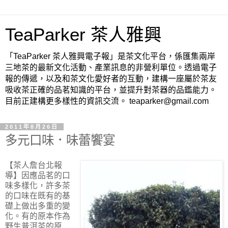
TeaParker 茶人雅興
「TeaParker 茶人雅興電子報」是茶文化平台，係匯集兩岸
三地茶的最新文化活動、產業訊息的非營利單位。透過電子
報的傳遞，以及和茶文化愛好者的互動，建構一座屬於茶友
吸收茶正確的品茗知識的平台，並提升對茶器的品鑑能力。
目前正建構更多樣性的資訊交流。 teaparker@gmail.com
2011年8月26日
多元口味．味蕾饗宴
【茶人詹台北報
導】
因應品茗的口
味多樣化，許多茶
的口味在既有的基
礎上做出多重的變
化。有的原本作為
野生普洱茶的原