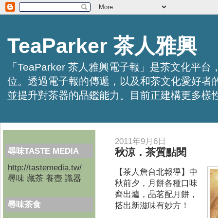
TeaParker 茶人雅興
「TeaParker 茶人雅興電子報」是茶文
位。透過電子報的傳遞，以及和茶文化愛好者
並提升對茶器的品鑑能力。目前正建構更多樣性的資訊交
2011年9月6日
尋味TASTE MEDIA
秋涼．茶質點閱
http://tastemedia.tw/
【茶人詹台北報導】
中
尋味 藏茶 養壺 識器
秋前夕，月餅各種口味
齊出爐，品茗配月餅，
尋味茶食
搭出新滋味有妙方！