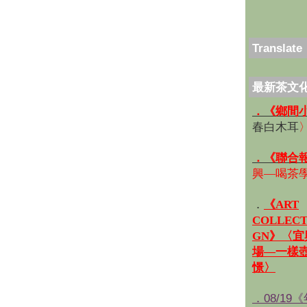
Translate
最新茶文
．《鄉間
春白木耳
．《聯合
興—喝茶
．
《ART
COLLECT
GN》〈
場—一樣
憬〉
．08/19