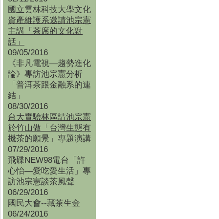
國立雲林科技大學文化
資產維護系邀請池宗憲
主講「茶席的文化對
話」
09/05/2016
《非凡電視—趨勢進化
論》專訪池宗憲分析
「普洱茶跟金融系的連
結」
08/30/2016
台大實驗林區請池宗憲
於竹山做「台灣生態有
機茶的願景」專題演講
07/29/2016
飛碟NEW98電台「許
心怡—愛吃愛生活」專
訪池宗憲談茶風聲
06/29/2016
國民大會--藏茶生金
06/24/2016