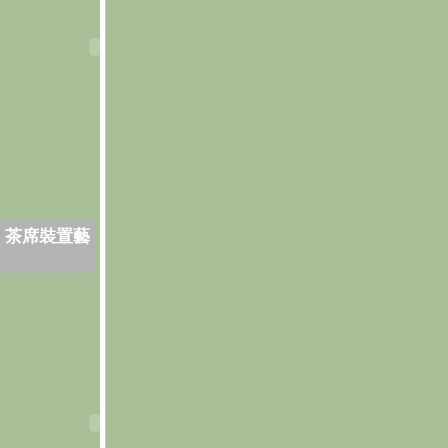
．茶席裝置藝