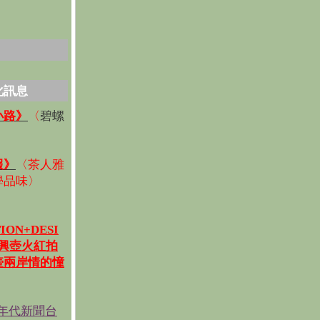
化訊息
碧螺
小路》
〈
〉
報》
〈
茶人雅
學品味
〉
ION+DESI
宜興壺火紅拍
壺兩岸情的憧
《年代新聞台