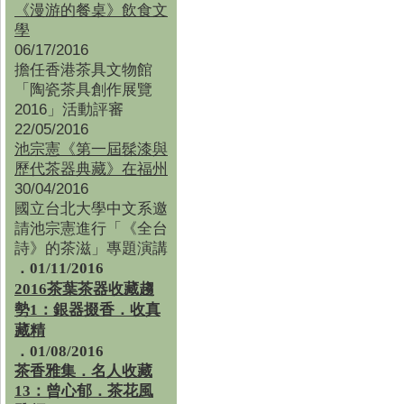
《漫游的餐桌》飲食文
學
06/17/2016
擔任香港茶具文物館
「陶瓷茶具創作展覽
2016」活動評審
22/05/2016
池宗憲《第一屆髹漆與
歷代茶器典藏》在福州
30/04/2016
國立台北大學中文系邀
請池宗憲進行「《全台
詩》的茶滋」專題演講
．01/11/2016
2016茶葉茶器收藏趨
勢1：銀器掇香．收真
藏精
．01/08/2016
茶香雅集
．
名人收藏
13：曾心郁．茶花風