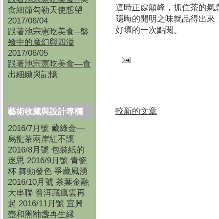
這時正處顛峰，抓住茶的氣
食細節勾勒天使想望
隱晦的開明之味就品得出來
2017/06/04
好壞的一次點閱。
跟著池宗憲吃美食--盤
飧中的魔幻與四溢
2017/06/05
跟著池宗憲吃美食—食
出細緻與記憶
較新的文章
藝術收藏與設計專欄
2016/7月號 藏綠金—
烏龍茶兩岸紅不讓
2016/8月號 包裝紙的
迷思 2016/9月號 青瓷
杯 舞動發色 爭藏風湧
2016/10月號 茶葉金融
大串聯 普洱藏瘋雲再
起 2016/11月號 宜興
壺和黑釉盞再生縁