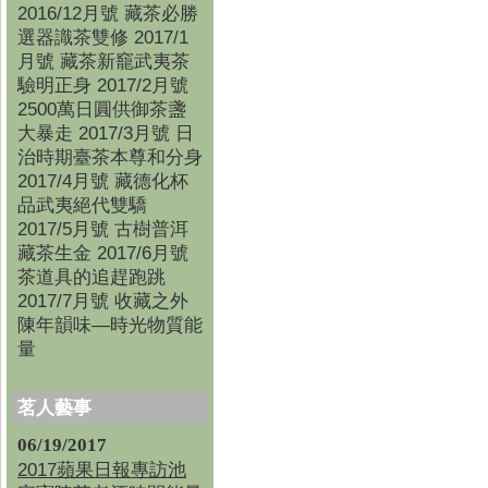
2016/12月號 藏茶必勝
選器識茶雙修 2017/1
月號 藏茶新竉武夷茶
驗明正身 2017/2月號
2500萬日圓供御茶盞
大暴走 2017/3月號 日
治時期臺茶本尊和分身
2017/4月號 藏德化杯
品武夷絕代雙驕
2017/5月號 古樹普洱
藏茶生金 2017/6月號
茶道具的追趕跑跳
2017/7月號 收藏之外
陳年韻味—時光物質能
量
茗人藝事
06/19/2017
2017蘋果日報專訪池