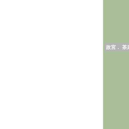
故宮． 茶