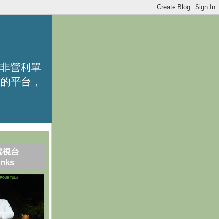
的非營利單
識的平台，
電視台
inks