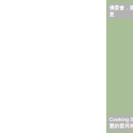
僑委會．
意
Cooking 
憲的普洱