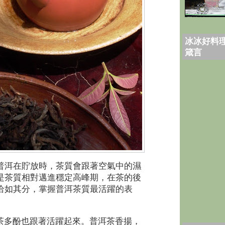
冰冰好料理
箴言
普洱在貯放時，茶質會跟著空氣中的濕
是茶質相對邁進穩定高峰期，在茶的後
恰如其分，掌握普洱茶質最活躍的表
茶多酚也跟著活躍起來。普洱茶香揚，