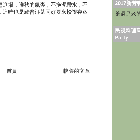
2017新
息進場，唯秋的氣爽，不拖泥帶水，不
，這時也是藏普洱茶同好要來檢視存放
茶還是老
民視料理高
Party
首頁
較舊的文章