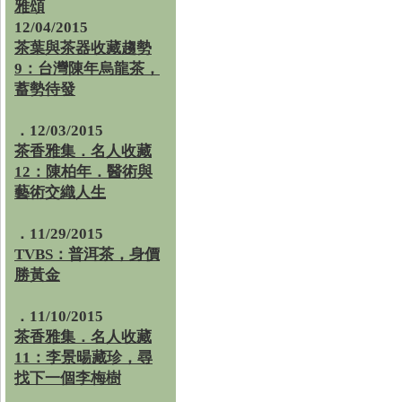
雅頌
12/04/2015
茶葉與茶器收藏趨勢
9：台灣陳年烏龍茶，
蓄勢待發
．12/03/2015
茶香雅集．名人收藏
12：陳柏年．醫術與
藝術交織人生
．11/29/2015
TVBS：普洱茶，身價
勝黃金
．11/10/2015
茶香雅集．名人收藏
11：李景暘藏珍，尋
找下一個李梅樹