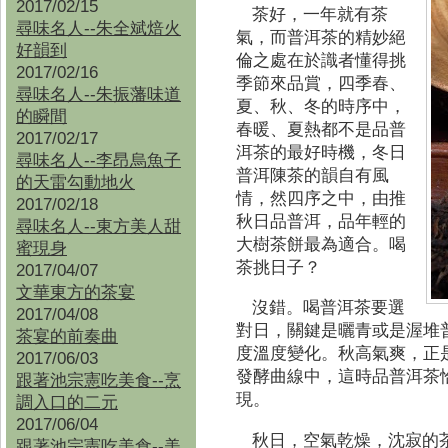
2017/02/15
茶好，一年就有茶
尋味名人--朱全斌焙火
氣，而普洱茶的精妙絕
好韻到
倫之處在於識者懂得挑
2017/02/16
季節來品賞，四季春、
尋味名人--朱振藩味道
夏、秋、冬的時序中，
的瞬間
春暖、夏熱都不是品普
2017/02/17
洱茶的最好時機，冬日
尋味名人--李昂烏魚子
普洱陳茶的韻自有風
的天雷勾動地火
情，然四序之中，由推
2017/02/18
秋日品普洱，品年輕的
尋味名人--東方美人甜
大樹茶餅最為適合。喝
蜜現身
茶挑日子？
2017/04/07
文華東方的茶宴
沒錯。喝普洱茶要選
2017/04/08
對日，關鍵是曬青或是渥堆
茶宴的前奏曲
度溫度變化。秋高氣爽，正
2017/06/03
發酵曲線中，這時品普洱茶
跟著池宗憲吃美食--烹
現。
調入口的二元
2017/06/04
秋日，空氣乾燥，沈寂的
跟著池宗憲吃美食--
美