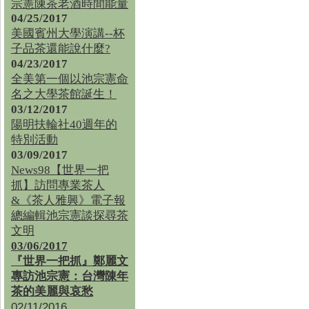
宗憲陳茶老酒時間能量
04/25/2017
美國賓州大學演講--杯
子品茶還能說什麼?
04/23/2017
全美第一個以池宗憲命
名之大學茶館誕生！
03/12/2017
陽明扶輪社40週年的
特別活動
03/09/2017
News98【世界一把
抓】訪問專業茶人
&《茶人雅興》電子報
總編輯池宗憲談探尋茶
文明
03/06/2017
『世界一把抓』鄭麗文
專訪池宗憲：台灣陳年
茶的美麗與哀愁
02/11/2016