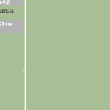
芳春特展
的有韻味
手Tea