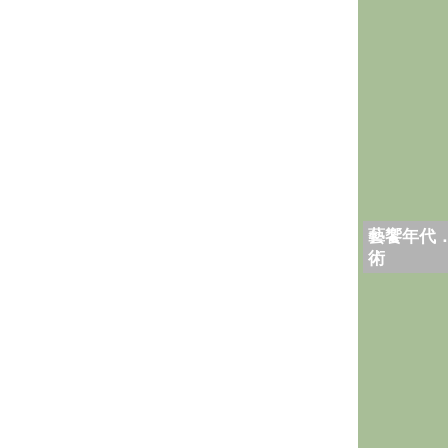
藝饗年代
術