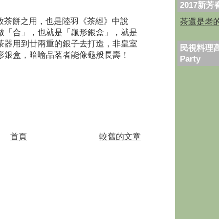
2017新
茶還是老
放茶餅之用，也是陸羽《茶經》中說
做「合」，也就是「龜形銀盒」，就是
茶器用到廿兩重的銀子去打造，非皇室
民視料理高
形銀盒，暗喻品茗者能像龜般長壽！
Party
首頁
較舊的文章