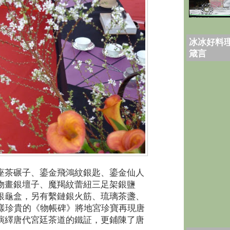
冰冰好料理
箴言
座茶碾子、鎏金飛鴻紋銀匙、鎏金仙人
物畫銀壇子、魔羯紋蕾紐三足架銀鹽
銀龜盒，另有繫鏈銀火筋、琉璃茶盞、
這樣珍貴的《物帳碑》將地宮珍寶再現唐
演繹唐代宮廷茶道的鐵証，更鋪陳了唐