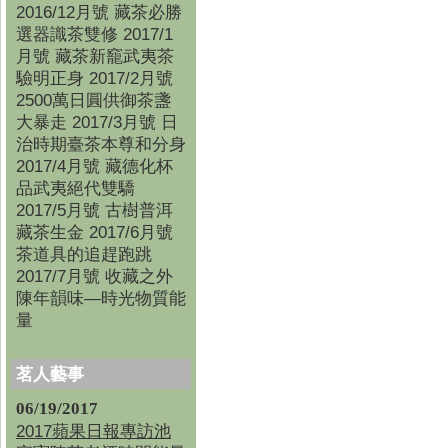
2016/12月號 藏茶必勝
選器識茶雙修 2017/1
月號 藏茶新竉武夷茶
驗明正身 2017/2月號
2500萬日圓供御茶盞
大暴走 2017/3月號 日
治時期臺茶本尊和分身
2017/4月號 藏德化杯
品武夷絕代雙驕
2017/5月號 古樹普洱
藏茶生金 2017/6月號
茶道具的追趕跑跳
2017/7月號 收藏之外
陳年韻味—時光物質能
量
茗人藝事
06/19/2017
2017蘋果日報專訪池