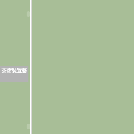
．茶席裝置藝