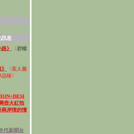
化訊息
碧螺
小路》
〈
〉
報》
〈
茶人雅
學品味
〉
ION+DESI
宜興壺火紅拍
壺兩岸情的憧
《年代新聞台