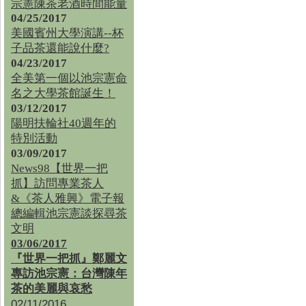
宗憲陳茶老酒時間能量
04/25/2017
美國賓州大學演講--杯
子品茶還能說什麼?
04/23/2017
全美第一個以池宗憲命
名之大學茶館誕生！
03/12/2017
陽明扶輪社40週年的
特別活動
03/09/2017
News98【世界一把
抓】訪問專業茶人
&《茶人雅興》電子報
總編輯池宗憲談探尋茶
文明
03/06/2017
『世界一把抓』鄭麗文
專訪池宗憲：台灣陳年
茶的美麗與哀愁
02/11/2016