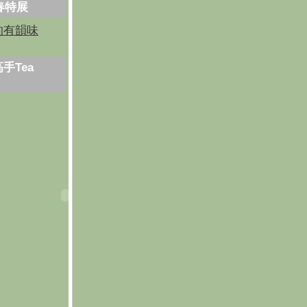
芳春特展
的有韻味
手Tea