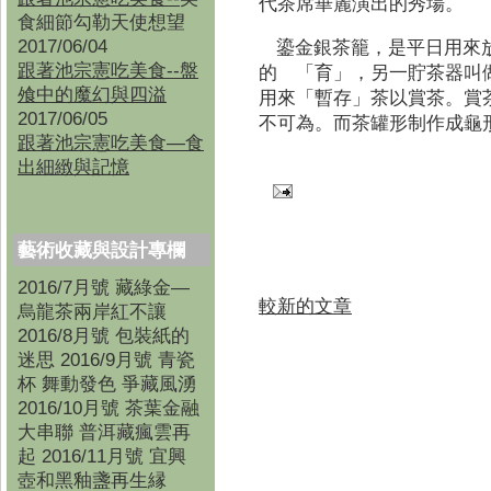
代茶席華麗演出的秀場。
食細節勾勒天使想望
2017/06/04
鎏金銀茶籠，是平日用來
跟著池宗憲吃美食--盤
的 「育」，另一貯茶器叫
飧中的魔幻與四溢
用來「暫存」茶以賞茶。賞
2017/06/05
不可為。而茶罐形制作成龜
跟著池宗憲吃美食—食
出細緻與記憶
藝術收藏與設計專欄
2016/7月號 藏綠金—
較新的文章
烏龍茶兩岸紅不讓
2016/8月號 包裝紙的
迷思 2016/9月號 青瓷
杯 舞動發色 爭藏風湧
2016/10月號 茶葉金融
大串聯 普洱藏瘋雲再
起 2016/11月號 宜興
壺和黑釉盞再生縁