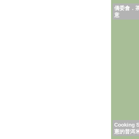
僑委會．
意
Cooking 
憲的普洱