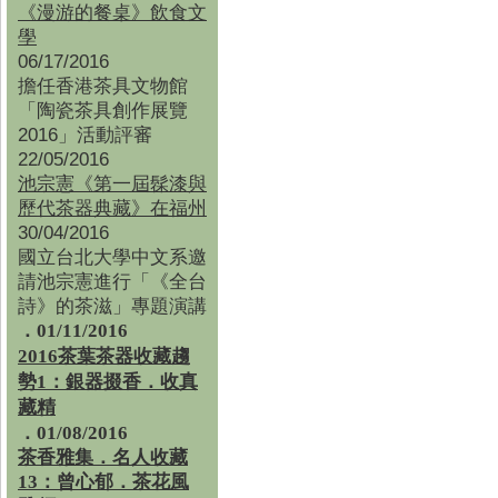
《漫游的餐桌》飲食文
學
06/17/2016
擔任香港茶具文物館
「陶瓷茶具創作展覽
2016」活動評審
22/05/2016
池宗憲《第一屆髹漆與
歷代茶器典藏》在福州
30/04/2016
國立台北大學中文系邀
請池宗憲進行「《全台
詩》的茶滋」專題演講
．01/11/2016
2016茶葉茶器收藏趨
勢1：銀器掇香．收真
藏精
．01/08/2016
茶香雅集
．
名人收藏
13：曾心郁．茶花風