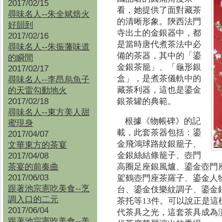
2017/02/15
看，她提供了面對藏茶
尋味名人--朱全斌焙火
的清晰形象。陝西法門
好韻到
寺出土的金銀器中，都
2017/02/16
是當時唐代煮茶法中必
尋味名人--朱振藩味道
備的茶器，其中的「鎏
的瞬間
金銀茶籠」、「龜形銀
2017/02/17
盒」，是煮茶儀軌中的
尋味名人--李昂烏魚子
藏茶利器，這也是鎏金
的天雷勾動地火
2017/02/18
銀茶罐的典範。
尋味名人--東方美人甜
根據《物帳碑》的記
蜜現身
載，此套茶器包括：鎏
2017/04/07
金飛鴻球路紋銀籠子、
文華東方的茶宴
金銀絲結條籠子、壺門
2017/04/08
茶宴的前奏曲
高圈足座銀風爐、鎏金壺門
2017/06/03
駕鶴壺門座茶羅子、鎏金人
跟著池宗憲吃美食--烹
台、鎏金伎樂紋調子、鎏金
調入口的二元
茶托等13件。可以說正是
2017/06/04
代茶具之光，這套茶具成為
跟著池宗憲吃美食--
美