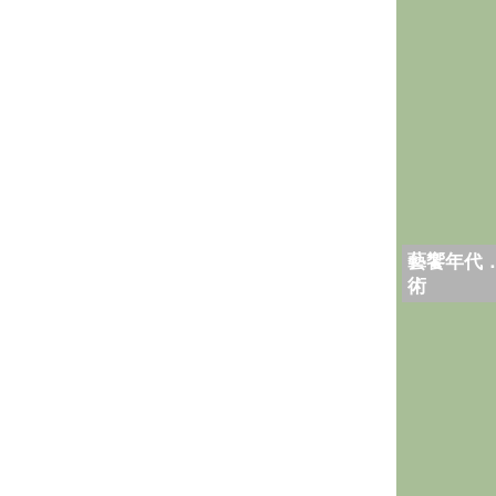
藝饗年代
術