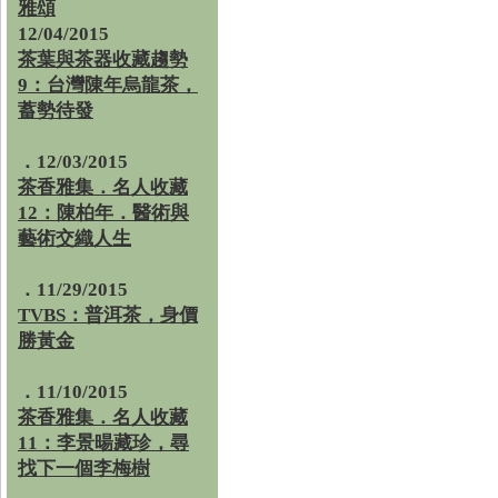
雅頌
12/04/2015
茶葉與茶器收藏趨勢
9：台灣陳年烏龍茶，
蓄勢待發
．12/03/2015
茶香雅集．名人收藏
12：陳柏年．醫術與
藝術交織人生
．11/29/2015
TVBS：普洱茶，身價
勝黃金
．11/10/2015
茶香雅集．名人收藏
11：李景暘藏珍，尋
找下一個李梅樹