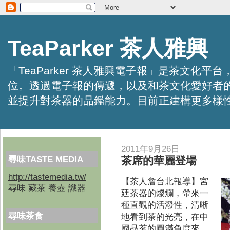
TeaParker 茶人雅興
「TeaParker 茶人雅興電子報」是茶文
位。透過電子報的傳遞，以及和茶文化愛好者
並提升對茶器的品鑑能力。目前正建構更多樣性的資訊交
2011年9月26日
尋味TASTE MEDIA
茶席的華麗登場
http://tastemedia.tw/
【茶人詹台北報導】
宮
尋味 藏茶 養壺 識器
廷茶器的燦爛，帶來一
種直觀的活潑性，清晰
尋味茶食
地看到茶的光亮，在中
國品茗的圓滿角度來