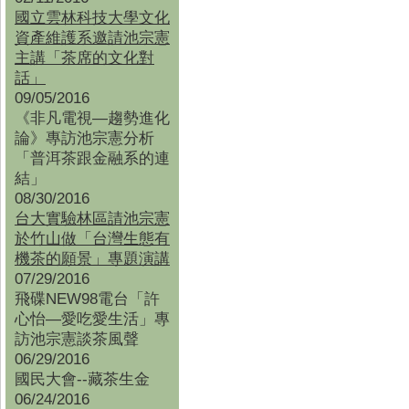
國立雲林科技大學文化
資產維護系邀請池宗憲
主講「茶席的文化對
話」
09/05/2016
《非凡電視—趨勢進化
論》專訪池宗憲分析
「普洱茶跟金融系的連
結」
08/30/2016
台大實驗林區請池宗憲
於竹山做「台灣生態有
機茶的願景」專題演講
07/29/2016
飛碟NEW98電台「許
心怡—愛吃愛生活」專
訪池宗憲談茶風聲
06/29/2016
國民大會--藏茶生金
06/24/2016