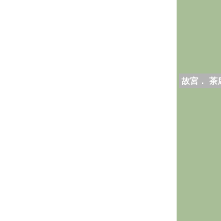
故宮． 茶