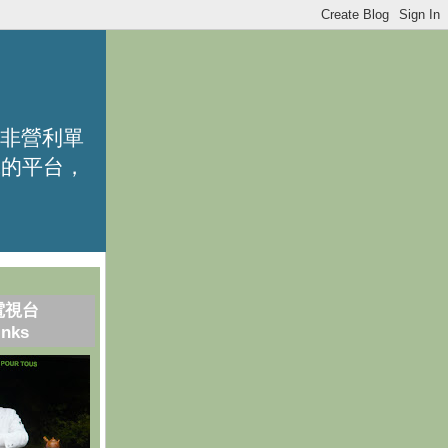
的非營利單
識的平台，
電視台
inks