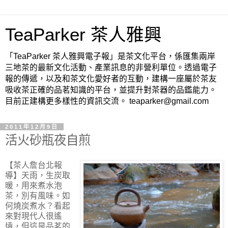
TeaParker 茶人雅興
「TeaParker 茶人雅興電子報」是茶文化平台，係匯集兩岸
三地茶的最新文化活動、產業訊息的非營利單位。透過電子
報的傳遞，以及和茶文化愛好者的互動，建構一座屬於茶友
吸收茶正確的品茗知識的平台，並提升對茶器的品鑑能力。
目前正建構更多樣性的資訊交流。 teaparker@gmail.com
2011年12月9日
活火砂瓶夜自煎
【茶人詹台北報
導】
天雨，生炭取
暖，用來煮水泡
茶，別有風味。如
何燒炭煮水？看起
來對現代人很遙
遠，但這是品茗的