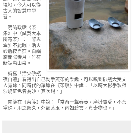
境地，今人可以從
古人的智慧中學
習。
明喻政輯《茶
集》中〈試吳大本
所寄茶〉：「醉思
雪乳不能眠，活火
砂瓶夜自煎。白絹
旋開陽羨月，竹符
新調惠山泉。」
詩寫「活火砂瓶
夜自煎」看得出自己動手煎茶的樂趣，可以嗅到砂瓶大受文
人青睞。同時代的羅廩在《茶解》中說：「以時大彬手製粗
沙燒缸色者為妙，其次錫。」
聞龍在《茶箋》中說：「常畜一龔春壺，摩挱寶愛，不啻
掌珠，用之既久，外類紫玉，內如碧雲，真奇物也。」