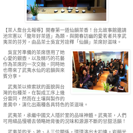
【茶人詹台北報導】
開春第一道仙韻茶香！台北故事館邀請
池宗憲以「龍年好茶道」為題，與開春訪幽的愛茗者共享武
夷茶的芬芳，由品茶士吳宜芳詮釋「仙韻」茶席好滋味。
吳宜芳準備的茶席啓用了她
心愛的銀壺，以及精巧的花藝
作為茶席的一次交融，同時她
也帶來了武夷水仙的岩韻與來
賓分享。
武夷茶以條索狀的面貌與台
灣的包種茶，在製成工序上幾
分雷同，然而在土壤與製作的
差異中，演化出兩種各具特色的茶滋味。
武夷茶，承繼中國文人隱於室的品味神髓。武夷茶，人們
可用細品慢嚼去領略她背後的況味和源源不斷的甘甜活韻！
武夷茶的天、地、人三位關係，環環演出大扣連。岩韻光