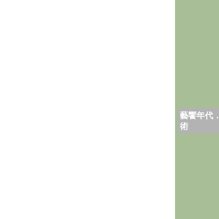
藝饗年代
術