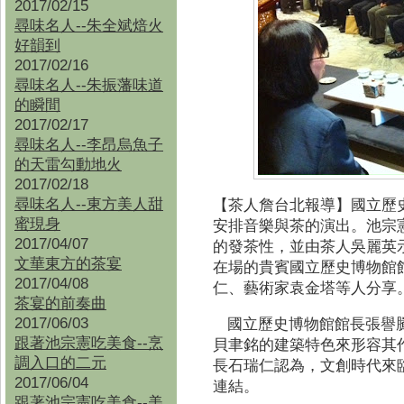
2017/02/15
尋味名人--朱全斌焙火
好韻到
2017/02/16
尋味名人--朱振藩味道
的瞬間
2017/02/17
尋味名人--李昂烏魚子
的天雷勾動地火
2017/02/18
尋味名人--東方美人甜
【茶人詹台北報導】
國立歷
蜜現身
安排音樂與茶的演出。池宗
2017/04/07
的發茶性，並由茶人吳麗英
文華東方的茶宴
在場的貴賓國立歷史博物館
2017/04/08
仁、藝術家袁金塔等人分享
茶宴的前奏曲
2017/06/03
國立歷史博物館館長張譽
跟著池宗憲吃美食--烹
貝聿銘的建築特色來形容其
調入口的二元
長石瑞仁認為，文創時代來
2017/06/04
連結。
跟著池宗憲吃美食--
美