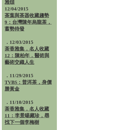
雅頌
12/04/2015
茶葉與茶器收藏趨勢
9：台灣陳年烏龍茶，
蓄勢待發
．12/03/2015
茶香雅集．名人收藏
12：陳柏年．醫術與
藝術交織人生
．11/29/2015
TVBS：普洱茶，身價
勝黃金
．11/10/2015
茶香雅集．名人收藏
11：李景暘藏珍，尋
找下一個李梅樹