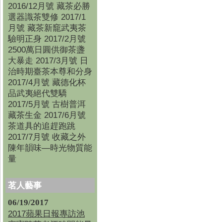
2016/12月號 藏茶必勝
選器識茶雙修 2017/1
月號 藏茶新竉武夷茶
驗明正身 2017/2月號
2500萬日圓供御茶盞
大暴走 2017/3月號 日
治時期臺茶本尊和分身
2017/4月號 藏德化杯
品武夷絕代雙驕
2017/5月號 古樹普洱
藏茶生金 2017/6月號
茶道具的追趕跑跳
2017/7月號 收藏之外
陳年韻味—時光物質能
量
茗人藝事
06/19/2017
2017蘋果日報專訪池