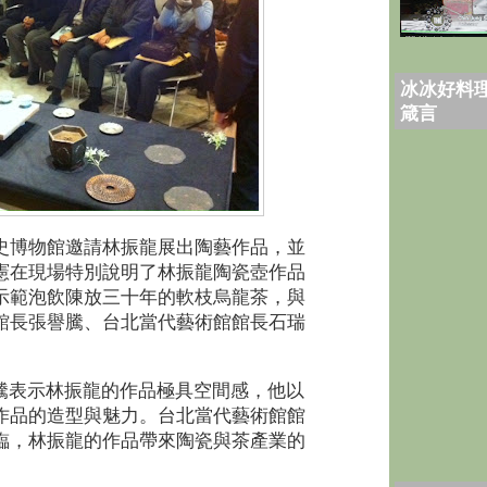
冰冰好料理
箴言
史博物館邀請林振龍展出陶藝作品，並
憲在現場特別說明了林振龍陶瓷壺作品
示範泡飲陳放三十年的軟枝烏龍茶，與
館長張譽騰、台北當代藝術館館長石瑞
。
騰表示林振龍的作品極具空間感，他以
作品的造型與魅力。台北當代藝術館館
臨，林振龍的作品帶來陶瓷與茶產業的