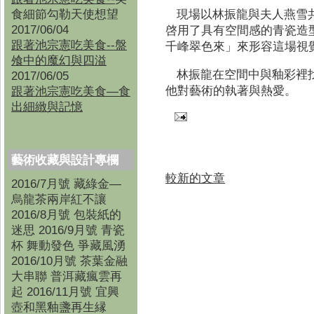
食細節勾勒天使想望
現場以林振龍與夫人燕雪
2017/06/04
啓用了具有空間感的青瓷造
跟著池宗憲吃美食--盤
千峰翠色來」來形容這場視
飧中的魔幻與四溢
林振龍在空間中與釉彩裡
2017/06/05
跟著池宗憲吃美食—食
他對藝術的執著與熱愛。
出細緻與記憶
藝術收藏與設計專欄
較新的文章
2016/7月號 藏綠金—
烏龍茶兩岸紅不讓
2016/8月號 包裝紙的
迷思 2016/9月號 青瓷
杯 舞動發色 爭藏風湧
2016/10月號 茶葉金融
大串聯 普洱藏瘋雲再
起 2016/11月號 宜興
壺和黑釉盞再生縁