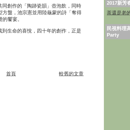
2017新
共同創作的「陶跡瓷韻」壺泡飲，同時
型方盤，池宗憲並用陸龜蒙的詩「奪得
茶還是老
覺的饗宴。
民視料理高
找到生命的喜悅，四十年的創作，正是
Party
首頁
較舊的文章