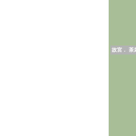
故宮． 茶