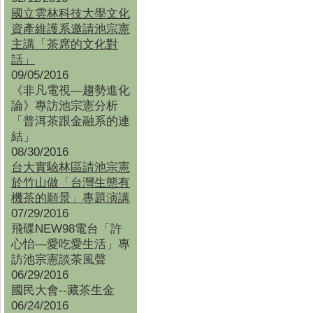
國立雲林科技大學文化
資產維護系邀請池宗憲
主講「茶席的文化對
話」
09/05/2016
《非凡電視—趨勢進化
論》專訪池宗憲分析
「普洱茶跟金融系的連
結」
08/30/2016
台大實驗林區請池宗憲
於竹山做「台灣生態有
機茶的願景」專題演講
07/29/2016
飛碟NEW98電台「許
心怡—愛吃愛生活」專
訪池宗憲談茶風聲
06/29/2016
國民大會--藏茶生金
06/24/2016