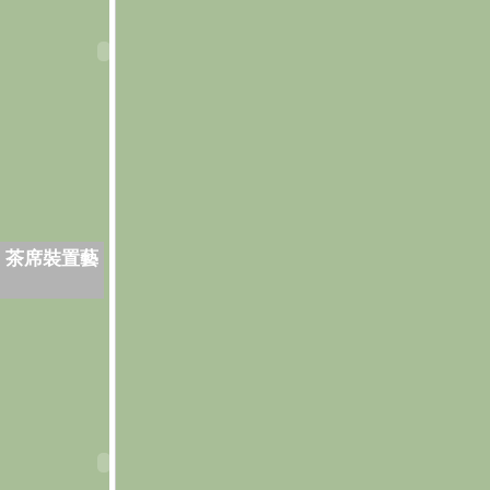
．茶席裝置藝