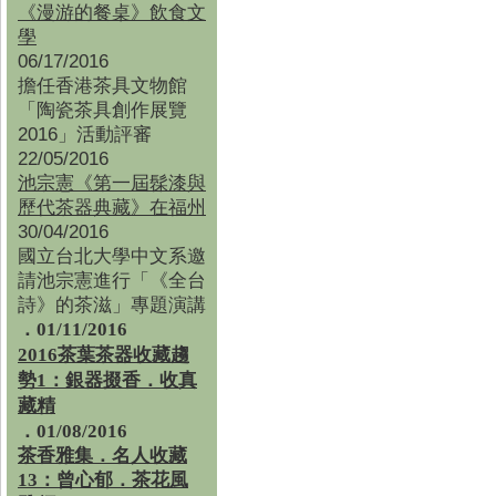
《漫游的餐桌》飲食文
學
06/17/2016
擔任香港茶具文物館
「陶瓷茶具創作展覽
2016」活動評審
22/05/2016
池宗憲《第一屆髹漆與
歷代茶器典藏》在福州
30/04/2016
國立台北大學中文系邀
請池宗憲進行「《全台
詩》的茶滋」專題演講
．01/11/2016
2016茶葉茶器收藏趨
勢1：銀器掇香．收真
藏精
．01/08/2016
茶香雅集
．
名人收藏
13：曾心郁．茶花風