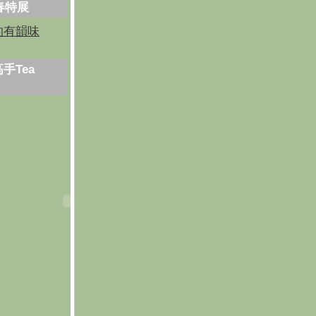
芳春特展
的有韻味
手Tea