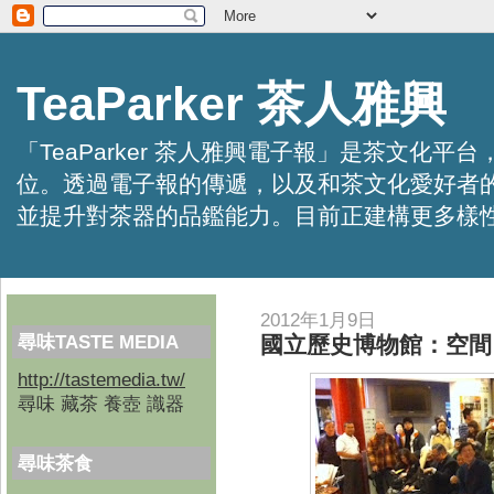
TeaParker 茶人雅興
「TeaParker 茶人雅興電子報」是茶文
位。透過電子報的傳遞，以及和茶文化愛好者
並提升對茶器的品鑑能力。目前正建構更多樣性的資訊交
2012年1月9日
尋味TASTE MEDIA
國立歷史博物館：空間
http://tastemedia.tw/
尋味 藏茶 養壺 識器
尋味茶食