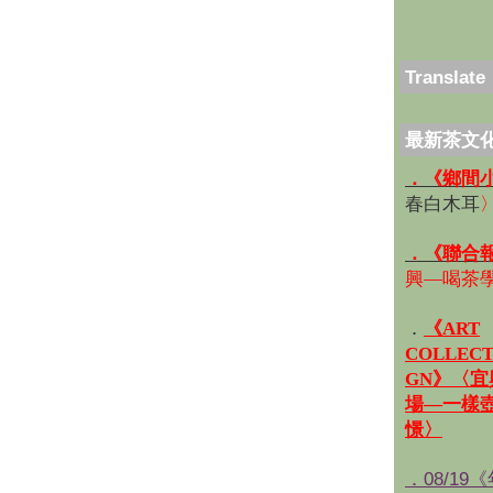
Translate
最新茶文
．《鄉間
春白木耳
．《聯合
興—喝茶
．
《ART
COLLECT
GN》〈
場—一樣
憬〉
．08/19