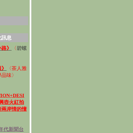
化訊息
碧螺
小路》
〈
〉
報》
〈
茶人雅
學品味
〉
ION+DESI
宜興壺火紅拍
壺兩岸情的憧
《年代新聞台