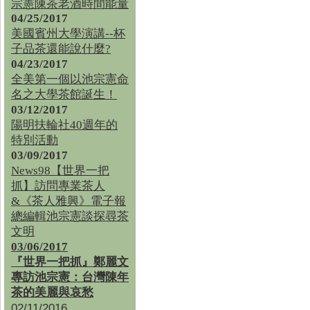
宗憲陳茶老酒時間能量
04/25/2017
美國賓州大學演講--杯
子品茶還能說什麼?
04/23/2017
全美第一個以池宗憲命
名之大學茶館誕生！
03/12/2017
陽明扶輪社40週年的
特別活動
03/09/2017
News98【世界一把
抓】訪問專業茶人
&《茶人雅興》電子報
總編輯池宗憲談探尋茶
文明
03/06/2017
『世界一把抓』鄭麗文
專訪池宗憲：台灣陳年
茶的美麗與哀愁
02/11/2016