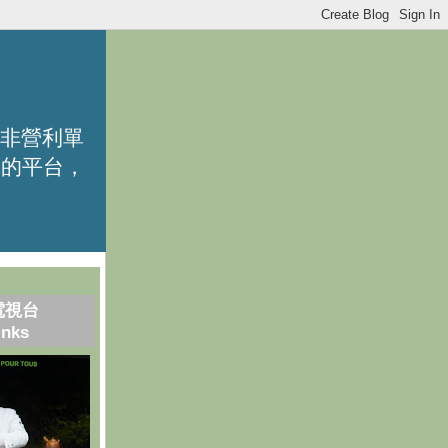
的非營利單
識的平台，
電視台
inks