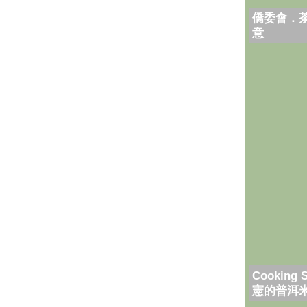
僑委會．
意
Cooking 
憲的普洱