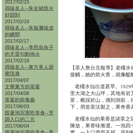
2017/02/15
尋味名人--朱全斌焙火
好韻到
2017/02/16
尋味名人--朱振藩味道
的瞬間
2017/02/17
尋味名人--李昂烏魚子
的天雷勾動地火
2017/02/18
尋味名人--東方美人甜
【茶人詹台北報導】
老欉水
蜜現身
接觸，她的焙火香，就像醍
2017/04/07
老欉水仙出道甚早。192
文華東方的茶宴
2017/04/08
里大湖之大山坪，其地有岩
茶宴的前奏曲
茶，樵採於山，偶到洞前，
2017/06/03
下，用造茶法製之，果奇香
跟著池宗憲吃美食--烹
老欉水仙的果香是諸茶之
調入口的二元
2017/06/04
陳放，果香味漸濃。一泡四
跟著池宗憲吃美食--
美
實，一入口滑而不膩，等到