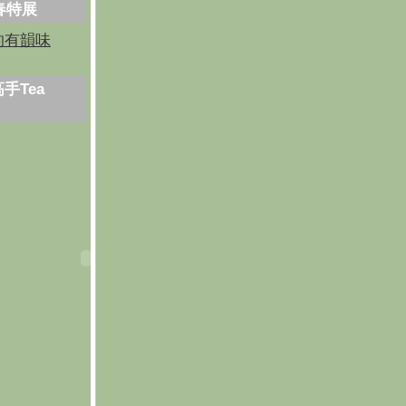
芳春特展
的有韻味
手Tea