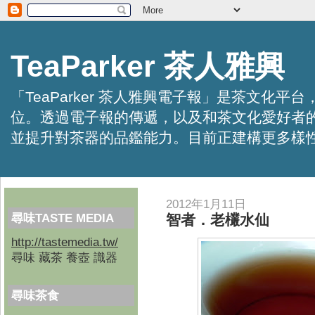
TeaParker 茶人雅興
「TeaParker 茶人雅興電子報」是茶文
位。透過電子報的傳遞，以及和茶文化愛好者
並提升對茶器的品鑑能力。目前正建構更多樣性的資訊交
2012年1月11日
尋味TASTE MEDIA
智者．老欉水仙
http://tastemedia.tw/
尋味 藏茶 養壺 識器
尋味茶食