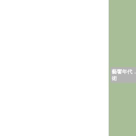
藝饗年代
術