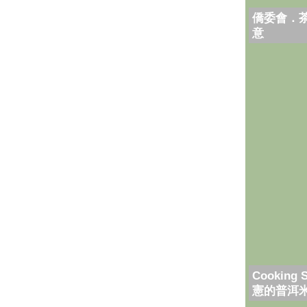
僑委會．
意
Cooking 
憲的普洱