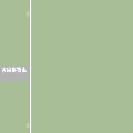
．茶席裝置藝