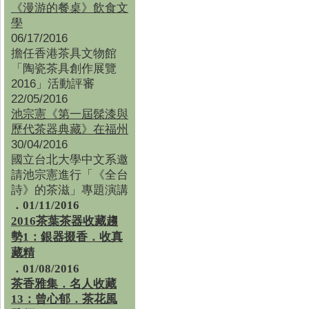
《漫游的餐桌》飲食文
學
06/17/2016
擔任香港茶具文物館
「陶瓷茶具創作展覽
2016」活動評審
22/05/2016
池宗憲《第一屆髹漆與
歷代茶器典藏》在福州
30/04/2016
國立台北大學中文系邀
請池宗憲進行「《全台
詩》的茶滋」專題演講
．01/11/2016
2016茶葉茶器收藏趨
勢1：銀器掇香．收真
藏精
．01/08/2016
茶香雅集
．
名人收藏
13：曾心郁．茶花風