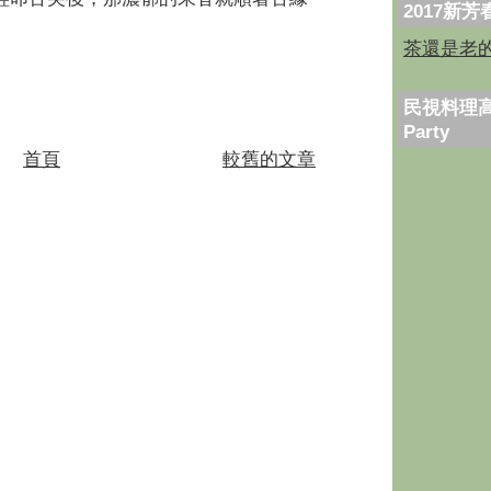
2017新
。
茶還是老
民視料理高
Party
首頁
較舊的文章