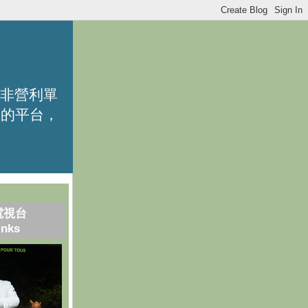
的非營利單
識的平台，
電視台
inks