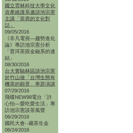
國立雲林科技大學文化
資產維護系邀請池宗憲
主講「茶席的文化對
話」
09/05/2016
《非凡電視—趨勢進化
論》專訪池宗憲分析
「普洱茶跟金融系的連
結」
08/30/2016
台大實驗林區請池宗憲
於竹山做「台灣生態有
機茶的願景」專題演講
07/29/2016
飛碟NEW98電台「許
心怡—愛吃愛生活」專
訪池宗憲談茶風聲
06/29/2016
國民大會--藏茶生金
06/24/2016