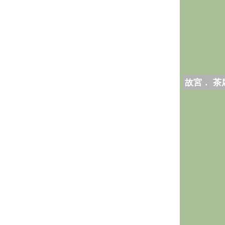
故宮． 茶