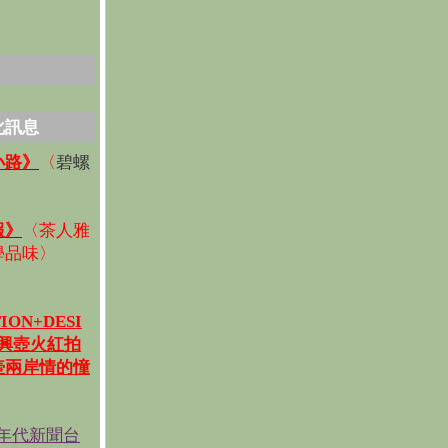
化訊息
碧螺
小路》
〈
〉
報》
〈
茶人雅
學品味
〉
ION+DESI
宜興壺火紅拍
壺兩岸情的憧
《年代新聞台