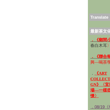
Translate
最新茶文
．《鄉間
春白木耳
．《聯合
興—喝茶
．
《ART
COLLECT
GN》〈
場—一樣
憬〉
．08/19