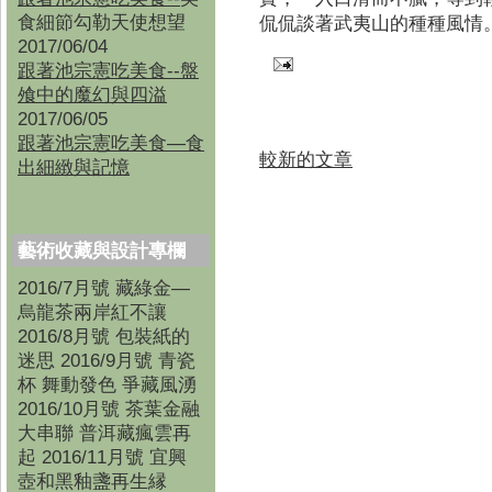
食細節勾勒天使想望
侃侃談著武夷山的種種風情
2017/06/04
跟著池宗憲吃美食--盤
飧中的魔幻與四溢
2017/06/05
跟著池宗憲吃美食—食
較新的文章
出細緻與記憶
藝術收藏與設計專欄
2016/7月號 藏綠金—
烏龍茶兩岸紅不讓
2016/8月號 包裝紙的
迷思 2016/9月號 青瓷
杯 舞動發色 爭藏風湧
2016/10月號 茶葉金融
大串聯 普洱藏瘋雲再
起 2016/11月號 宜興
壺和黑釉盞再生縁