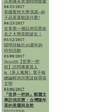
宗憲陳茶老酒時間能量
04/25/2017
美國賓州大學演講--杯
子品茶還能說什麼?
04/23/2017
全美第一個以池宗憲命
名之大學茶館誕生！
03/12/2017
陽明扶輪社40週年的
特別活動
03/09/2017
News98【世界一把
抓】訪問專業茶人
&《茶人雅興》電子報
總編輯池宗憲談探尋茶
文明
03/06/2017
『世界一把抓』鄭麗文
專訪池宗憲：台灣陳年
茶的美麗與哀愁
02/11/2016