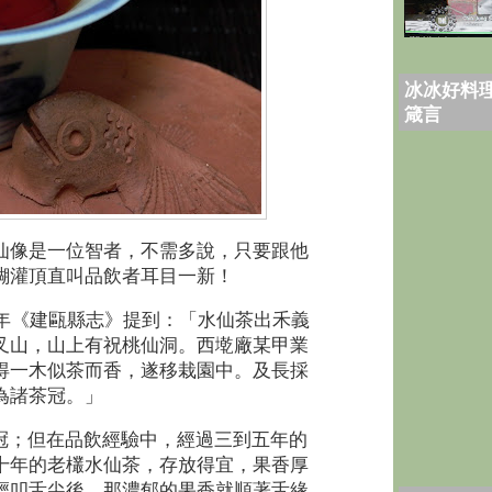
冰冰好料理
箴言
仙像是一位智者，不需多說，只要跟他
醐灌頂直叫品飲者耳目一新！
9年《建甌縣志》提到：「水仙茶出禾義
叉山，山上有祝桃仙洞。西墘廠某甲業
得一木似茶而香，遂移栽園中。及長採
為諸茶冠。」
冠；但在品飲經驗中，經過三到五年的
十年的老欉水仙茶，存放得宜，果香厚
輕叩舌尖後，那濃郁的果香就順著舌緣