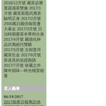
2016/12月號 藏茶必勝
選器識茶雙修 2017/1
月號 藏茶新竉武夷茶
驗明正身 2017/2月號
2500萬日圓供御茶盞
大暴走 2017/3月號 日
治時期臺茶本尊和分身
2017/4月號 藏德化杯
品武夷絕代雙驕
2017/5月號 古樹普洱
藏茶生金 2017/6月號
茶道具的追趕跑跳
2017/7月號 收藏之外
陳年韻味—時光物質能
量
茗人藝事
06/19/2017
2017蘋果日報專訪池