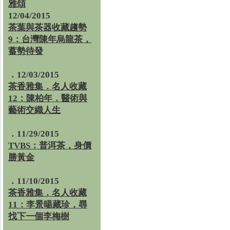
雅頌
12/04/2015
茶葉與茶器收藏趨勢
9：台灣陳年烏龍茶，
蓄勢待發
．12/03/2015
茶香雅集．名人收藏
12：陳柏年．醫術與
藝術交織人生
．11/29/2015
TVBS：普洱茶，身價
勝黃金
．11/10/2015
茶香雅集．名人收藏
11：李景暘藏珍，尋
找下一個李梅樹