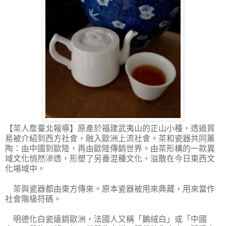
【茶人詹臺北報導】
原產於福建武夷山的正山小種，透過貿
易被介紹到西方社會，融入歐洲上流社會。茶和瓷器共同薰
陶：由中國到歐陸，再由歐陸傳銷世界。由茶形構的一款異
域文化悄然滲透，形塑了另番混種文化，溢散在今日東西文
化場域中。
茶與瓷器都由東方傳來。原本瓷器被用來典藏，用來當作
社會階級符碼。
明德化白瓷遠銷歐洲，法國人又稱「鵝絨白」或「中國