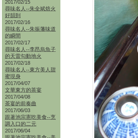
2017/02/15
尋味名人--朱全斌焙火
好韻到
2017/02/16
尋味名人--朱振藩味道
的瞬間
2017/02/17
尋味名人--李昂烏魚子
的天雷勾動地火
2017/02/18
尋味名人--東方美人甜
蜜現身
2017/04/07
文華東方的茶宴
2017/04/08
茶宴的前奏曲
2017/06/03
跟著池宗憲吃美食--烹
調入口的二元
2017/06/04
跟著池宗憲吃美食--
美