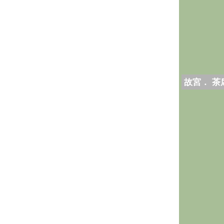
故宮． 茶