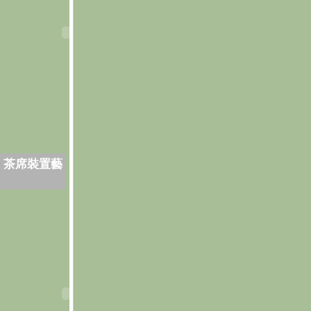
．茶席裝置藝