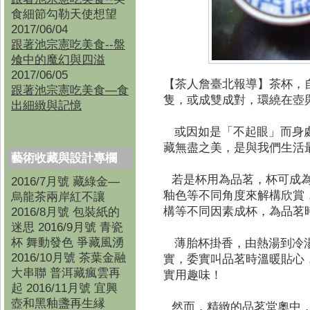
食細節勾勒天使想望
2017/06/04
跟著池宗憲吃美食--盤
飧中的魔幻與四溢
2017/06/05
【茶人詹臺北報導】
茶杯，
跟著池宗憲吃美食—食
隻，或成雙成對，環繞在壺
出細緻與記憶
或因如是「不起眼」而身處
藏無盡之美，是與我們生活
藝術收藏與設計專欄
若是杯用為品茗，杯可成為
2016/7月號 藏綠金—
釉色等不同角度來解構欣賞
烏龍茶兩岸紅不讓
構等不同因素成杯，為品茗
2016/8月號 包裝紙的
迷思 2016/9月號 青瓷
杯 舞動發色 爭藏風湧
薄胎杯掛香，由熱湯到冷湯
2016/10月號 茶葉金融
實，委實叫品茗時溫暖貼心，
大串聯 普洱藏瘋雲再
實用趣味！
起 2016/11月號 宜興
壺和黑釉盞再生縁
然而，精緻的品茗堂奧中，