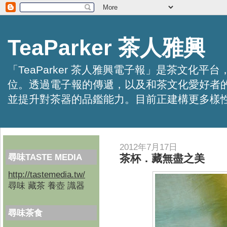
TeaParker 茶人雅興
「TeaParker 茶人雅興電子報」是茶文
位。透過電子報的傳遞，以及和茶文化愛好者
並提升對茶器的品鑑能力。目前正建構更多樣性的資訊交
2012年7月17日
尋味TASTE MEDIA
茶杯．藏無盡之美
http://tastemedia.tw/
尋味 藏茶 養壺 識器
尋味茶食