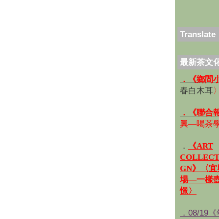
Translate
最新茶文
．《鄉間
春白木耳
．《聯合
興—喝茶
．
《ART
COLLECT
GN》〈
場—一樣
憬〉
．08/19