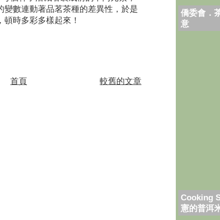
的變數連動著品茗茶種的差異性，於是
僑委會．
，頓時多彩多樣起來！
意
首頁
較舊的文章
Cooking 
憲的普洱