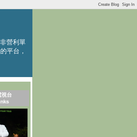
的非營利單
識的平台，
電視台
inks