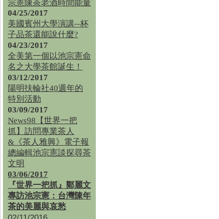
宗憲陳茶老酒時間能量
04/25/2017
美國賓州大學演講--杯
子品茶還能說什麼?
04/23/2017
全美第一個以池宗憲命
名之大學茶館誕生！
03/12/2017
陽明扶輪社40週年的
特別活動
03/09/2017
News98【世界一把
抓】訪問專業茶人
&《茶人雅興》電子報
總編輯池宗憲談探尋茶
文明
03/06/2017
『世界一把抓』鄭麗文
專訪池宗憲：台灣陳年
茶的美麗與哀愁
02/11/2016