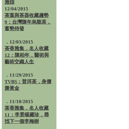
雅頌
12/04/2015
茶葉與茶器收藏趨勢
9：台灣陳年烏龍茶，
蓄勢待發
．12/03/2015
茶香雅集．名人收藏
12：陳柏年．醫術與
藝術交織人生
．11/29/2015
TVBS：普洱茶，身價
勝黃金
．11/10/2015
茶香雅集．名人收藏
11：李景暘藏珍，尋
找下一個李梅樹