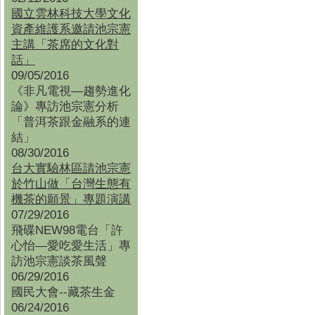
國立雲林科技大學文化
資產維護系邀請池宗憲
主講「茶席的文化對
話」
09/05/2016
《非凡電視—趨勢進化
論》專訪池宗憲分析
「普洱茶跟金融系的連
結」
08/30/2016
台大實驗林區請池宗憲
於竹山做「台灣生態有
機茶的願景」專題演講
07/29/2016
飛碟NEW98電台「許
心怡—愛吃愛生活」專
訪池宗憲談茶風聲
06/29/2016
國民大會--藏茶生金
06/24/2016