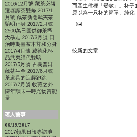
2016/12月號 藏茶必勝
而產生種種「變數」。杯子
選器識茶雙修 2017/1
原以為一只杯的簡單、純化
月號 藏茶新竉武夷茶
驗明正身 2017/2月號
2500萬日圓供御茶盞
大暴走 2017/3月號 日
治時期臺茶本尊和分身
較新的文章
2017/4月號 藏德化杯
品武夷絕代雙驕
2017/5月號 古樹普洱
藏茶生金 2017/6月號
茶道具的追趕跑跳
2017/7月號 收藏之外
陳年韻味—時光物質能
量
茗人藝事
06/19/2017
2017蘋果日報專訪池