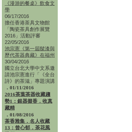
《漫游的餐桌》飲食文
學
06/17/2016
擔任香港茶具文物館
「陶瓷茶具創作展覽
2016」活動評審
22/05/2016
池宗憲《第一屆髹漆與
歷代茶器典藏》在福州
30/04/2016
國立台北大學中文系邀
請池宗憲進行「《全台
詩》的茶滋」專題演講
．01/11/2016
2016茶葉茶器收藏趨
勢1：銀器掇香．收真
藏精
．01/08/2016
茶香雅集
．
名人收藏
13：曾心郁．茶花風