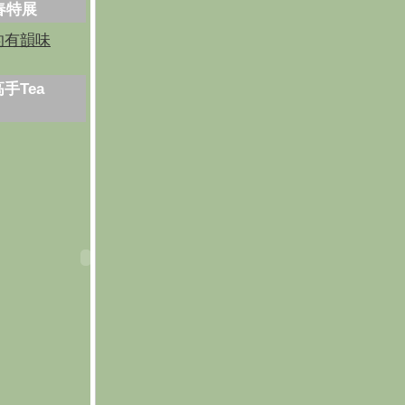
芳春特展
的有韻味
手Tea