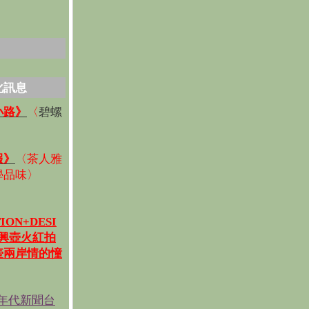
化訊息
碧螺
小路》
〈
〉
報》
〈
茶人雅
學品味
〉
ION+DESI
宜興壺火紅拍
壺兩岸情的憧
《年代新聞台