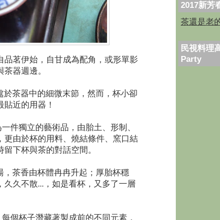
2017新
茶還是老
民視料理高
Party
自品茗伊始，自甘成為配角，或形單影
與茶器週邊。
於茶器中的細微末節，然而，杯小卻
最貼近的用器！
一件獨立的藝術品，由胎土、形制、
，更由於杯的用料、燒結條件、窯口結
時留下杯與茶的對話空間。
，茶香由杯體冉冉升起；厚胎杯穩
久久不散...，如是看杯，又多了一層
每個杯子潛藏著製成前的不同元素，