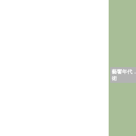
藝饗年代
術