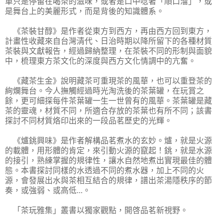
單只是停留在喝茶的滋味，或者是口中唸著「順口溜」，或
是舞台上的美麗形式，而是背後的知識體系。
《茶裝甘醇》是作者從東方到西方，再由西方回到東方，
計畫性收藏來自台灣清代、日治時期以降所留下的各種材質
茶裝與文獻報告，經過歸納整理，在茶裝不同的形制與面貌
中，梳理東方茶文化的深度與西方文化情調中的亢奮。
《藏茶生金》說明藏茶可重現茶的風華，也可以重登茶的
絢爛舞台。今人撫觸經過時光淘洗後的茶葉罐，在玩賞之
餘，更可細探每件茶葉罐一生一世曾有的風華。茶葉罐是藏
茶的靈魂，材質不同，所適合存放的茶葉也有所不同；該書
探討不同材質烙印出來的一段品茗歷史的光輝。
《爐銚興味》是作者解構品茗煮水的玄妙。爐，就是火源
的載體，用形體的肯定，來引動火源的竄起！銚，就是水源
的接引，熟練掌握的規律性，讓水自然地煮出實現最佳的體
態。本書探討同樣的水透過不同的煮水器，加上不同的火
源，會發展出水與茶相互結合的規律，譜出茶湯隱秩序的節
奏，或強弱、或高低...。
「茶玩雅集」叢書以獨家觀點，開啓品茗新視野。