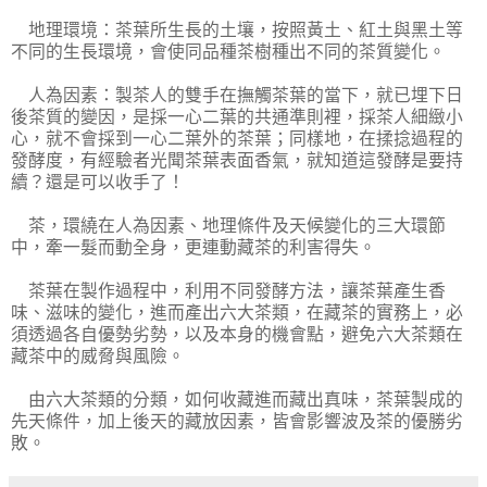
地理環境：茶葉所生長的土壤，按照黃土、紅土與黑土等
不同的生長環境，會使同品種茶樹種出不同的茶質變化。
人為因素：製茶人的雙手在撫觸茶葉的當下，就已埋下日
後茶質的變因，是採一心二葉的共通準則裡，採茶人細緻小
心，就不會採到一心二葉外的茶葉；同樣地，在揉捻過程的
發酵度，有經驗者光聞茶葉表面香氣，就知道這發酵是要持
續？還是可以收手了！
茶，環繞在人為因素、地理條件及天候變化的三大環節
中，牽一髮而動全身，更連動藏茶的利害得失。
茶葉在製作過程中，利用不同發酵方法，讓茶葉產生香
味、滋味的變化，進而產出六大茶類，在藏茶的實務上，必
須透過各自優勢劣勢，以及本身的機會點，避免六大茶類在
藏茶中的威脅與風險。
由六大茶類的分類，如何收藏進而藏出真味，茶葉製成的
先天條件，加上後天的藏放因素，皆會影響波及茶的優勝劣
敗。