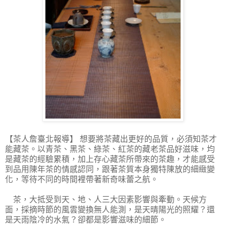
【茶人詹臺北報導】
想要將茶藏出更好的品質，必須知茶才
能藏茶。以青茶、黑茶、綠茶、紅茶的藏老茶品好滋味，均
是藏茶的經驗累積，加上存心藏茶所帶來的茶趣，才能感受
到品用陳年茶的情感認同，跟著茶質本身獨特陳放的細緻變
化，等待不同的時間裡帶著新奇味蕾之航。
茶，大抵受到天、地、人三大因素影響與牽動。天候方
面，採摘時節的風雲變換無人能測，是天晴陽光的照耀？還
是天雨陰冷的水氣？卻都是影響滋味的細節。