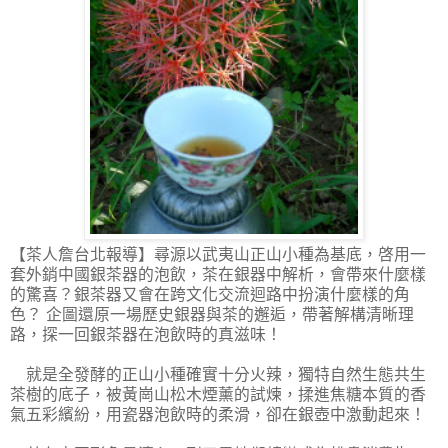
【茶人詹台北報導】
尋源以武夷山正山小種為基底，啓用一
套外銷中國銀茶器的泡飲，茶在銀器中解析，會帶來什麼樣
的驚喜？銀茶器又會在跨文化交流迴路中扮演什麼樣的角
色？ 企圖還原一場歷史銀器與茶的邂逅，帶著解構清晰理
路，探一回銀茶器在泡飲時的真滋味！
就是全發酵的正山小種確實十分火辣，獨特自然生態共生
茶樹的底子，被黃崗山松木煙薰的試煉，揉進焦糖本質的香
氣五彩繽紛，用瓷器泡飲時的柔滑，卻在銀壺中激動起來！