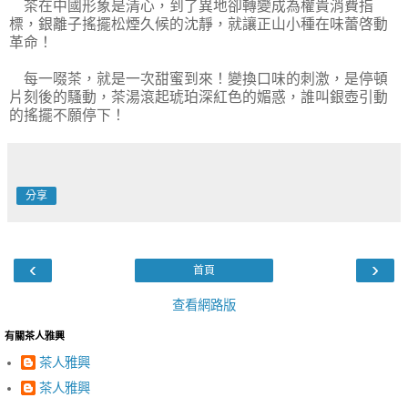
茶在中國形象是清心，到了異地卻轉變成為權貴消費指
標，銀離子搖擺松煙久候的沈靜，就讓正山小種在味蕾啓動
革命！
每一啜茶，就是一次甜蜜到來！變換口味的刺激，是停頓
片刻後的騷動，茶湯滾起琥珀深紅色的媚惑，誰叫銀壺引動
的搖擺不願停下！
分享
‹
›
首頁
查看網路版
有關茶人雅興
茶人雅興
茶人雅興