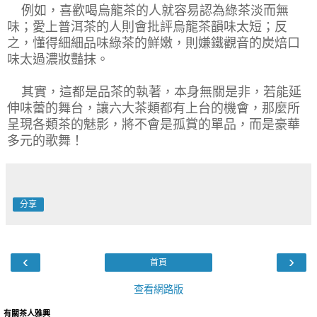
例如，喜歡喝烏龍茶的人就容易認為綠茶淡而無
味；愛上普洱茶的人則會批評烏龍茶韻味太短；反
之，懂得細細品味綠茶的鮮嫩，則嫌鐵觀音的炭焙口
味太過濃妝豔抹。
其實，這都是品茶的執著，本身無關是非，若能延
伸味蕾的舞台，讓六大茶類都有上台的機會，那麼所
呈現各類茶的魅影，將不會是孤賞的單品，而是豪華
多元的歌舞！
分享
‹
›
首頁
查看網路版
有關茶人雅興