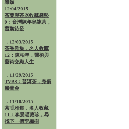
雅頌
12/04/2015
茶葉與茶器收藏趨勢
9：台灣陳年烏龍茶，
蓄勢待發
．12/03/2015
茶香雅集．名人收藏
12：陳柏年．醫術與
藝術交織人生
．11/29/2015
TVBS：普洱茶，身價
勝黃金
．11/10/2015
茶香雅集．名人收藏
11：李景暘藏珍，尋
找下一個李梅樹