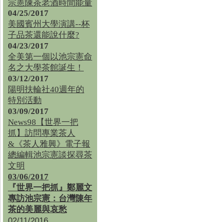
宗憲陳茶老酒時間能量
04/25/2017
美國賓州大學演講--杯
子品茶還能說什麼?
04/23/2017
全美第一個以池宗憲命
名之大學茶館誕生！
03/12/2017
陽明扶輪社40週年的
特別活動
03/09/2017
News98【世界一把
抓】訪問專業茶人
&《茶人雅興》電子報
總編輯池宗憲談探尋茶
文明
03/06/2017
『世界一把抓』鄭麗文
專訪池宗憲：台灣陳年
茶的美麗與哀愁
02/11/2016