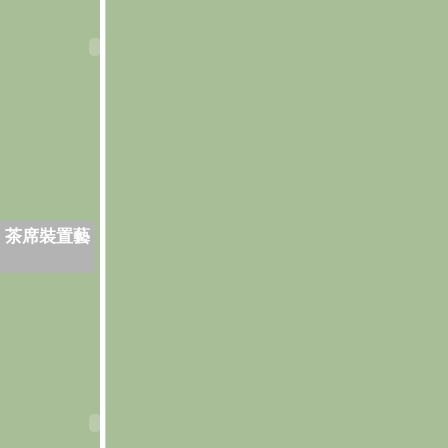
．茶席裝置藝