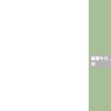
藝饗年代
術