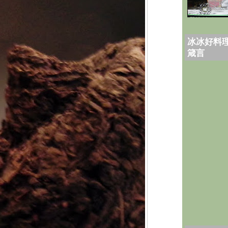
冰冰好料理
箴言