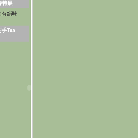
芳春特展
的有韻味
手Tea