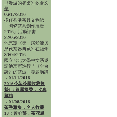
《漫游的餐桌》飲食文
學
06/17/2016
擔任香港茶具文物館
「陶瓷茶具創作展覽
2016」活動評審
22/05/2016
池宗憲《第一屆髹漆與
歷代茶器典藏》在福州
30/04/2016
國立台北大學中文系邀
請池宗憲進行「《全台
詩》的茶滋」專題演講
．01/11/2016
2016茶葉茶器收藏趨
勢1：銀器掇香．收真
藏精
．01/08/2016
茶香雅集
．
名人收藏
13：曾心郁．茶花風