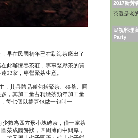
2017新
茶還是老
民視料理高
Party
茶，早在民國初年已在勐海茶廠出了
堂階在此辦恆春茶莊，專事緊壓茶的買
多達22家，專營緊茶生意。
主，其具體品種包括緊茶、磚茶、圓
最多，其加工量占精緻茶類年加工量
臟，每七個以糯笋包做一包叫一
有少數為四方形小塊磚茶，僅一家茶
。圓茶成圓餅狀，四周薄而中間厚，
」，故又稱「七子圓茶」或「七子餅