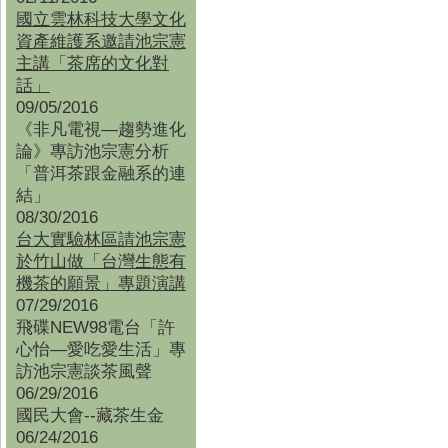
國立雲林科技大學文化
資產維護系邀請池宗憲
主講「茶席的文化對
話」
09/05/2016
《非凡電視—趨勢進化
論》專訪池宗憲分析
「普洱茶跟金融系的連
結」
08/30/2016
台大實驗林區請池宗憲
於竹山做「台灣生態有
機茶的願景」專題演講
07/29/2016
飛碟NEW98電台「許
心怡—愛吃愛生活」專
訪池宗憲談茶風聲
06/29/2016
國民大會--藏茶生金
06/24/2016