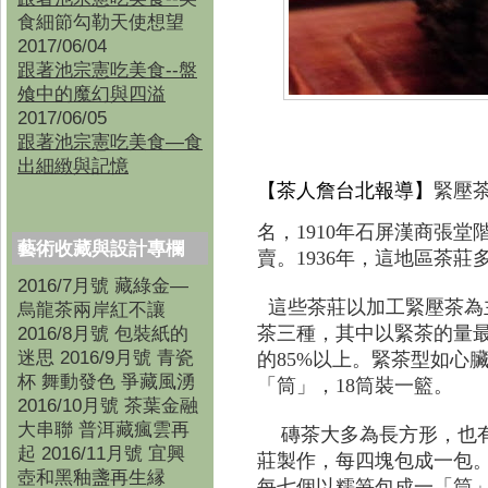
食細節勾勒天使想望
2017/06/04
跟著池宗憲吃美食--盤
飧中的魔幻與四溢
2017/06/05
跟著池宗憲吃美食—食
出細緻與記憶
【茶人詹
台北
報導】
緊壓
名，1910年石屏漢商張
藝術收藏與設計專欄
賣。1936年，這地區茶莊
2016/7月號 藏綠金—
這些茶莊以加工緊壓茶為
烏龍茶兩岸紅不讓
茶三種，其中以緊茶的量
2016/8月號 包裝紙的
迷思 2016/9月號 青瓷
的85%以上。緊茶型如心
杯 舞動發色 爭藏風湧
「筒」，18筒裝一籃。
2016/10月號 茶葉金融
大串聯 普洱藏瘋雲再
磚茶大多為長方形，也
起 2016/11月號 宜興
莊製作，每四塊包成一包
壺和黑釉盞再生縁
每七個以糯
笋
包成一「筒