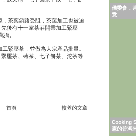
僑委會．
意
邊境，茶葉銷路受阻，茶葉加工也被迫
後，先後有十一家茶莊開業加工緊壓
2萬擔。
復加工緊壓茶，並做為大宗產品批量。
加工緊壓茶、磚茶、七子餅茶、沱茶等
首頁
較舊的文章
Cooking 
憲的普洱