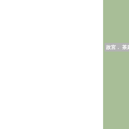
故宮． 茶