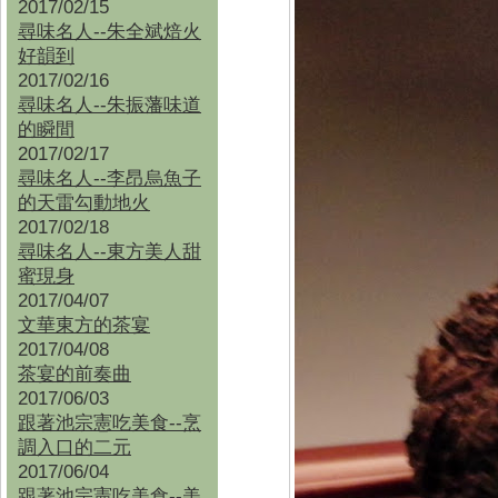
2017/02/15
尋味名人--朱全斌焙火
好韻到
2017/02/16
尋味名人--朱振藩味道
的瞬間
2017/02/17
尋味名人--李昂烏魚子
的天雷勾動地火
2017/02/18
尋味名人--東方美人甜
蜜現身
2017/04/07
文華東方的茶宴
2017/04/08
茶宴的前奏曲
2017/06/03
跟著池宗憲吃美食--烹
調入口的二元
2017/06/04
跟著池宗憲吃美食--
美