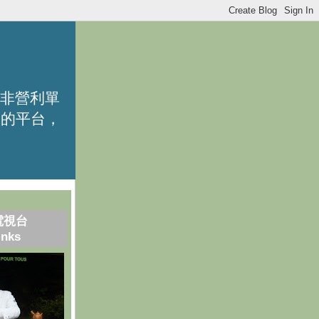
的非營利單
識的平台，
電視台
inks