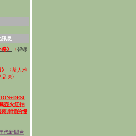
化訊息
碧螺
小路》
〈
〉
報》
〈
茶人雅
學品味
〉
ION+DESI
宜興壺火紅拍
壺兩岸情的憧
《年代新聞台