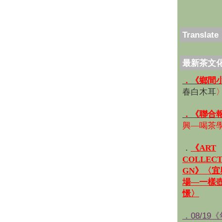
Translate
最新茶文
．《鄉間
春白木耳
．《聯合
興—喝茶
．
《ART
COLLECT
GN》〈
場—一樣
憬〉
．08/19