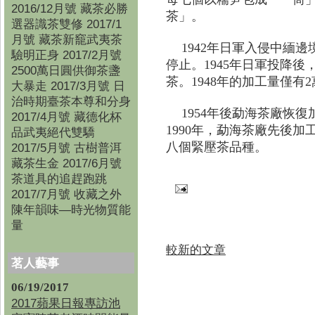
2016/12月號 藏茶必勝
茶」。
選器識茶雙修 2017/1
月號 藏茶新竉武夷茶
1942年日軍入侵中緬
驗明正身 2017/2月號
停止。1945年日軍投降
2500萬日圓供御茶盞
茶。1948年的加工量僅有
大暴走 2017/3月號 日
治時期臺茶本尊和分身
1954年後勐海茶廠恢
2017/4月號 藏德化杯
1990年，勐海茶廠先後
品武夷絕代雙驕
八個緊壓茶品種。
2017/5月號 古樹普洱
藏茶生金 2017/6月號
茶道具的追趕跑跳
2017/7月號 收藏之外
陳年韻味—時光物質能
量
較新的文章
茗人藝事
06/19/2017
2017蘋果日報專訪池