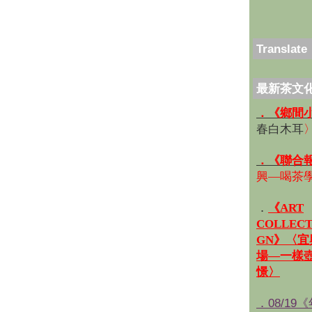
Translate
最新茶文
．《鄉間
春白木耳
．《聯合
興—喝茶
．
《ART
COLLECT
GN》〈
場—一樣
憬〉
．08/19