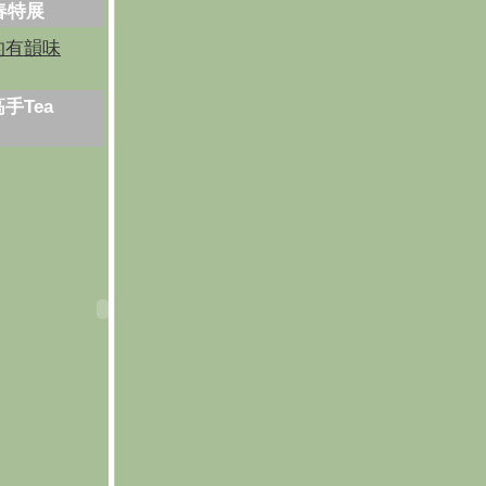
芳春特展
的有韻味
手Tea