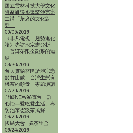
國立雲林科技大學文化
資產維護系邀請池宗憲
主講「茶席的文化對
話」
09/05/2016
《非凡電視—趨勢進化
論》專訪池宗憲分析
「普洱茶跟金融系的連
結」
08/30/2016
台大實驗林區請池宗憲
於竹山做「台灣生態有
機茶的願景」專題演講
07/29/2016
飛碟NEW98電台「許
心怡—愛吃愛生活」專
訪池宗憲談茶風聲
06/29/2016
國民大會--藏茶生金
06/24/2016