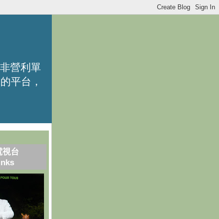
的非營利單
識的平台，
電視台
inks