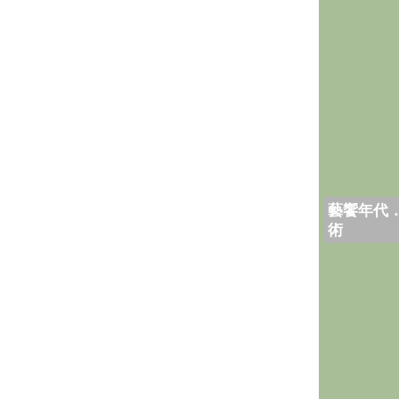
藝饗年代
術