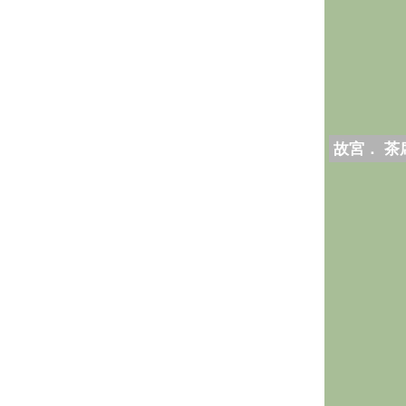
故宮． 茶