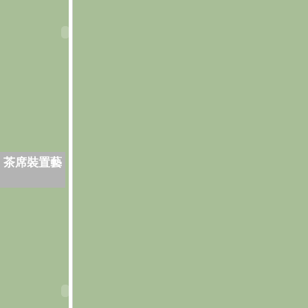
．茶席裝置藝