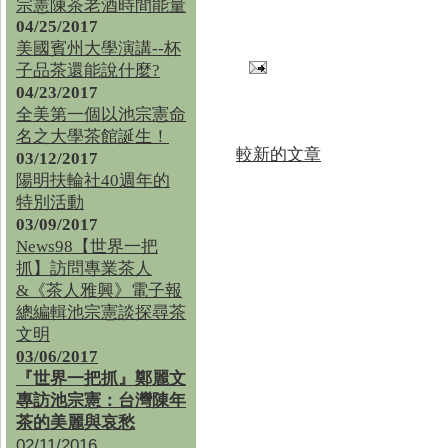
宗憲陳茶老酒時間能量
04/25/2017
美國賓州大學演講--杯
子品茶還能說什麼?
04/23/2017
全美第一個以池宗憲命
名之大學茶館誕生！
較新的文章
03/12/2017
陽明扶輪社40週年的
特別活動
03/09/2017
News98【世界一把
抓】訪問專業茶人
&《茶人雅興》電子報
總編輯池宗憲談探尋茶
文明
03/06/2017
『世界一把抓』鄭麗文
專訪池宗憲：台灣陳年
茶的美麗與哀愁
02/11/2016