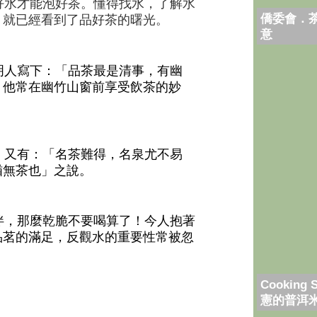
水才能泡好茶。懂得找水，了解水
僑委會．
，就已經看到了品好茶的曙光。
意
人寫下：「品茶最是清事，有幽
，他常在幽竹山窗前享受飲茶的妙
又有：「名茶難得，名泉尤不易
猶無茶也」之說。
，那麼乾脆不要喝算了！今人抱著
品茗的滿足，反觀水的重要性常被忽
Cooking 
憲的普洱