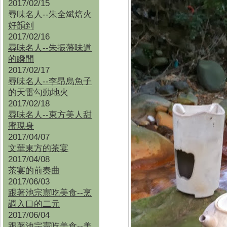
2017/02/15
尋味名人--朱全斌焙火
好韻到
2017/02/16
尋味名人--朱振藩味道
的瞬間
2017/02/17
尋味名人--李昂烏魚子
的天雷勾動地火
2017/02/18
尋味名人--東方美人甜
蜜現身
2017/04/07
文華東方的茶宴
2017/04/08
茶宴的前奏曲
2017/06/03
跟著池宗憲吃美食--烹
調入口的二元
2017/06/04
跟著池宗憲吃美食--
美