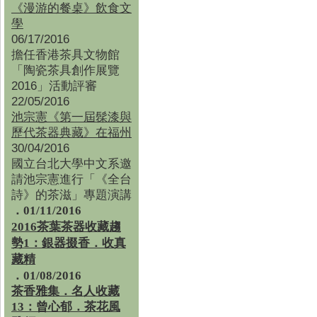
《漫游的餐桌》飲食文
學
06/17/2016
擔任香港茶具文物館
「陶瓷茶具創作展覽
2016」活動評審
22/05/2016
池宗憲《第一屆髹漆與
歷代茶器典藏》在福州
30/04/2016
國立台北大學中文系邀
請池宗憲進行「《全台
詩》的茶滋」專題演講
．01/11/2016
2016茶葉茶器收藏趨
勢1：銀器掇香．收真
藏精
．01/08/2016
茶香雅集
．
名人收藏
13：曾心郁．茶花風