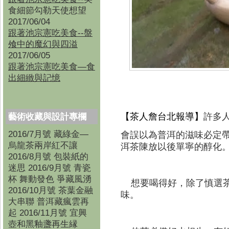
食細節勾勒天使想望
2017/06/04
跟著池宗憲吃美食--盤
飧中的魔幻與四溢
2017/06/05
跟著池宗憲吃美食—食
出細緻與記憶
【茶人詹
台北
報導】
許多
藝術收藏與設計專欄
2016/7月號 藏綠金—
會誤以為普洱的滋味必定
烏龍茶兩岸紅不讓
洱茶陳放以後單寧的醇化
2016/8月號 包裝紙的
迷思 2016/9月號 青瓷
杯 舞動發色 爭藏風湧
想要喝得好，除了慎選茶
2016/10月號 茶葉金融
味。
大串聯 普洱藏瘋雲再
起 2016/11月號 宜興
壺和黑釉盞再生縁