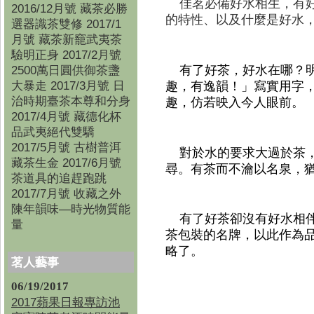
佳茗必備好水相生，有好
2016/12月號 藏茶必勝
的特性、以及什麼是好水
選器識茶雙修 2017/1
月號 藏茶新竉武夷茶
驗明正身 2017/2月號
有了好茶，好水在哪？明
2500萬日圓供御茶盞
大暴走 2017/3月號 日
趣，有逸韻！」寫實用字
治時期臺茶本尊和分身
趣，仿若映入今人眼前。
2017/4月號 藏德化杯
品武夷絕代雙驕
2017/5月號 古樹普洱
對於水的要求大過於茶，
藏茶生金 2017/6月號
尋。有茶而不瀹以名泉，
茶道具的追趕跑跳
2017/7月號 收藏之外
陳年韻味—時光物質能
有了好茶卻沒有好水相伴
量
茶包裝的名牌，以此作為
略了。
茗人藝事
06/19/2017
2017蘋果日報專訪池