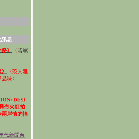
化訊息
碧螺
小路》
〈
〉
報》
〈
茶人雅
學品味
〉
ION+DESI
宜興壺火紅拍
壺兩岸情的憧
《年代新聞台