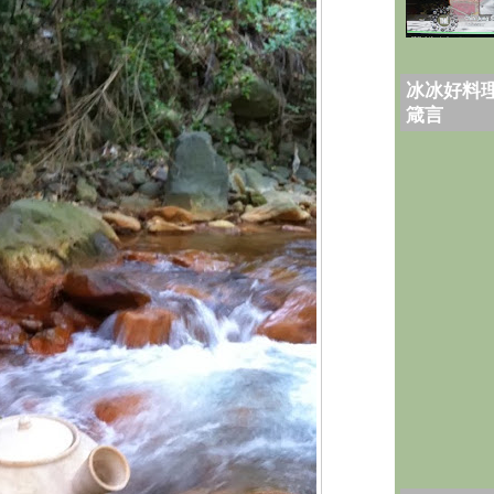
冰冰好料理
箴言