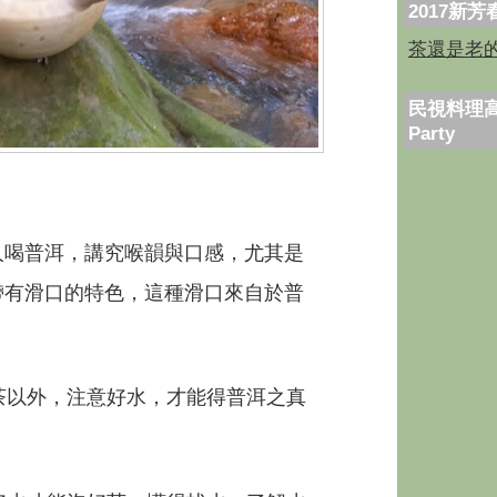
2017新
茶還是老
民視料理高
Party
人喝普洱，講究喉韻與口感，尤其是
帶有滑口的特色，這種滑口來自於普
。
以外，注意好水，才能得普洱之真