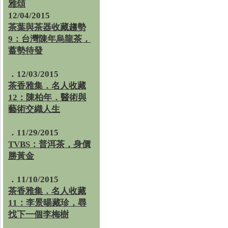
雅頌
12/04/2015
茶葉與茶器收藏趨勢
9：台灣陳年烏龍茶，
蓄勢待發
．12/03/2015
茶香雅集．名人收藏
12：陳柏年．醫術與
藝術交織人生
．11/29/2015
TVBS：普洱茶，身價
勝黃金
．11/10/2015
茶香雅集．名人收藏
11：李景暘藏珍，尋
找下一個李梅樹