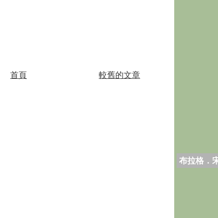
首頁
較舊的文章
布拉格．