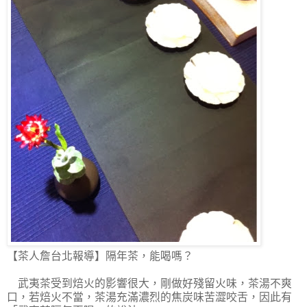
【茶人詹台北報導】隔年茶，能喝嗎？
武夷茶受到焙火的影響很大，剛做好殘留火味，茶湯不爽
口，若焙火不當，茶湯充滿濃烈的焦炭味苦澀咬舌，因此有