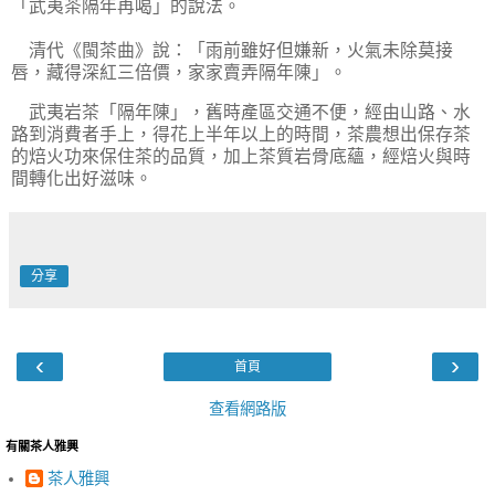
「武夷茶隔年再喝」的說法。
清代《閩茶曲》說：「雨前雖好但嫌新，火氣未除莫接
唇，藏得深紅三倍價，家家賣弄隔年陳」。
武夷岩茶「隔年陳」，舊時產區交通不便，經由山路、水
路到消費者手上，得花上半年以上的時間，茶農想出保存茶
的焙火功來保住茶的品質，加上茶質岩骨底蘊，經焙火與時
間轉化出好滋味。
分享
‹
›
首頁
查看網路版
有關茶人雅興
茶人雅興