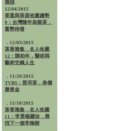
雅頌
12/04/2015
茶葉與茶器收藏趨勢
9：台灣陳年烏龍茶，
蓄勢待發
．12/03/2015
茶香雅集．名人收藏
12：陳柏年．醫術與
藝術交織人生
．11/29/2015
TVBS：普洱茶，身價
勝黃金
．11/10/2015
茶香雅集．名人收藏
11：李景暘藏珍，尋
找下一個李梅樹