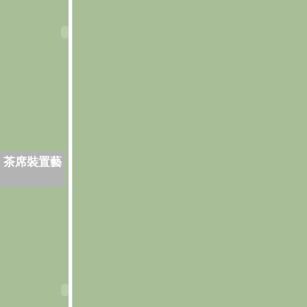
．茶席裝置藝