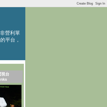
的非營利單
識的平台，
電視台
inks