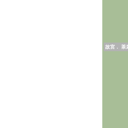
故宮． 茶