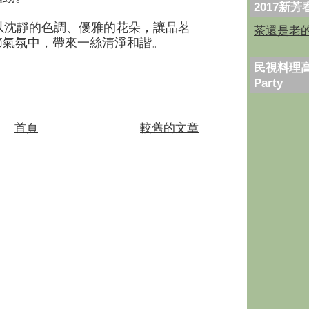
2017新
沈靜的色調、優雅的花朵，讓品茗
茶還是老
節氣氛中，帶來一絲清淨和諧。
民視料理高
Party
首頁
較舊的文章