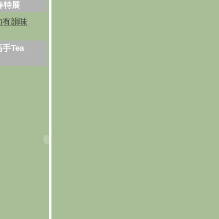
芳春特展
的有韻味
手Tea