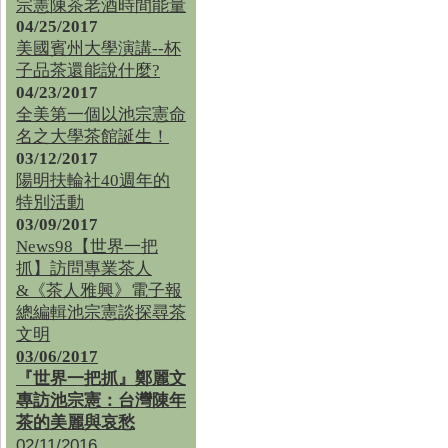
宗憲陳茶老酒時間能量
04/25/2017
美國賓州大學演講--杯
子品茶還能說什麼?
04/23/2017
全美第一個以池宗憲命
名之大學茶館誕生！
03/12/2017
陽明扶輪社40週年的
特別活動
03/09/2017
News98【世界一把
抓】訪問專業茶人
&《茶人雅興》電子報
總編輯池宗憲談探尋茶
文明
03/06/2017
『世界一把抓』鄭麗文
專訪池宗憲：台灣陳年
茶的美麗與哀愁
02/11/2016