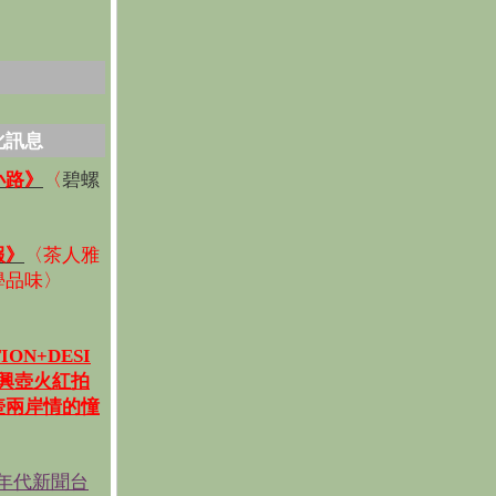
化訊息
碧螺
小路》
〈
〉
報》
〈
茶人雅
學品味
〉
ION+DESI
宜興壺火紅拍
壺兩岸情的憧
《年代新聞台