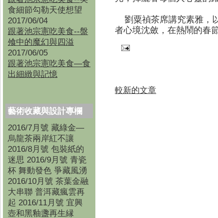
食細節勾勒天使想望
劉粟禎茶席講究素雅，以
2017/06/04
者心境沈斂，在熱鬧的春
跟著池宗憲吃美食--盤
飧中的魔幻與四溢
2017/06/05
跟著池宗憲吃美食—食
出細緻與記憶
較新的文章
藝術收藏與設計專欄
2016/7月號 藏綠金—
烏龍茶兩岸紅不讓
2016/8月號 包裝紙的
迷思 2016/9月號 青瓷
杯 舞動發色 爭藏風湧
2016/10月號 茶葉金融
大串聯 普洱藏瘋雲再
起 2016/11月號 宜興
壺和黑釉盞再生縁