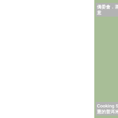
僑委會．
意
Cooking 
憲的普洱