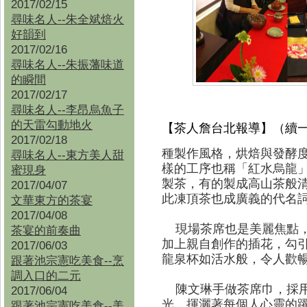
2017/02/15
尋味名人--朱全斌焙火
好韻到
2017/02/16
尋味名人--朱振藩味道
的瞬間
2017/02/17
尋味名人--李昂烏魚子
的天雷勾動地火
【茶人詹
台北
報導】（續
2017/02/18
種製作風格，烘焙與發酵
尋味名人--東方美人甜
樣的工序也稱「紅水烏龍
蜜現身
製茶，有的製成高山茶般
2017/04/07
此凍頂茶也成廣義的代名
文華東方的茶宴
2017/04/08
現場茶席也是美麗焦點，
茶宴的前奏曲
加上親自創作的插花，勾
2017/06/03
龍泉杯如活水般，令人歡
跟著池宗憲吃美食--烹
調入口的二元
陳文琳手做茶席巾，採用
2017/06/04
光，揮灑著每個人心靈的
跟著池宗憲吃美食--
美