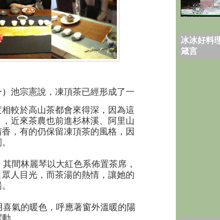
冰冰好料理
箴言
一）
池宗憲說，凍頂茶已經形成了一
度相較於高山茶都會來得深，因為這
」，近來茶農也前進杉林溪、阿里山
清香，有的仍保留凍頂茶的風格，因
詞。
其間林麗琴以大紅色系佈置茶席，
引眾人目光，而茶湯的熱情，讓她的
暢。
喜氣的暖色，呼應著窗外溫暖的陽
躍動。