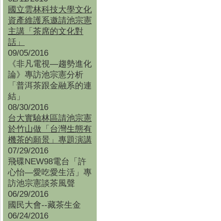
國立雲林科技大學文化
資產維護系邀請池宗憲
主講「茶席的文化對
話」
09/05/2016
《非凡電視—趨勢進化
論》專訪池宗憲分析
「普洱茶跟金融系的連
結」
08/30/2016
台大實驗林區請池宗憲
於竹山做「台灣生態有
機茶的願景」專題演講
07/29/2016
飛碟NEW98電台「許
心怡—愛吃愛生活」專
訪池宗憲談茶風聲
06/29/2016
國民大會--藏茶生金
06/24/2016