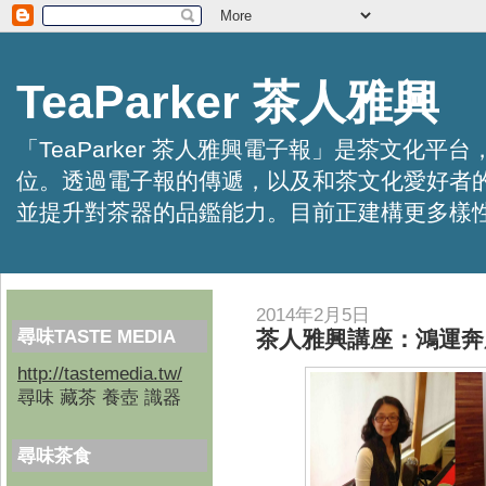
TeaParker 茶人雅興
「TeaParker 茶人雅興電子報」是茶文
位。透過電子報的傳遞，以及和茶文化愛好者
並提升對茶器的品鑑能力。目前正建構更多樣性的資訊交
2014年2月5日
尋味TASTE MEDIA
茶人雅興講座：鴻運奔
http://tastemedia.tw/
尋味 藏茶 養壺 識器
尋味茶食