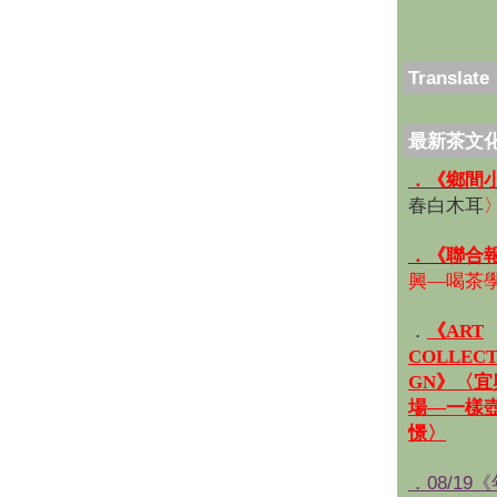
Translate
最新茶文
．《鄉間
春白木耳
．《聯合
興—喝茶
．
《ART
COLLECT
GN》〈
場—一樣
憬〉
．08/19