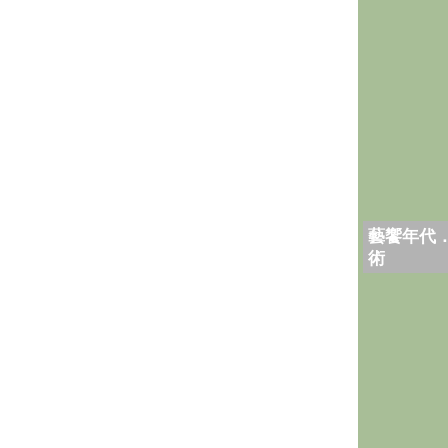
藝饗年代
術