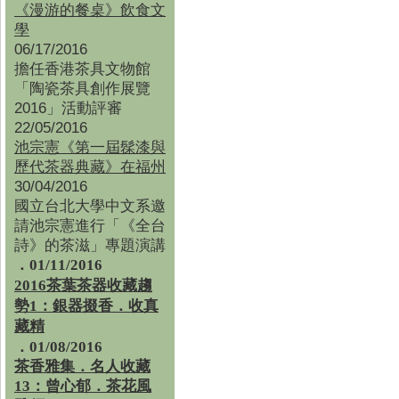
《漫游的餐桌》飲食文
學
06/17/2016
擔任香港茶具文物館
「陶瓷茶具創作展覽
2016」活動評審
22/05/2016
池宗憲《第一屆髹漆與
歷代茶器典藏》在福州
30/04/2016
國立台北大學中文系邀
請池宗憲進行「《全台
詩》的茶滋」專題演講
．01/11/2016
2016茶葉茶器收藏趨
勢1：銀器掇香．收真
藏精
．01/08/2016
茶香雅集
．
名人收藏
13：曾心郁．茶花風