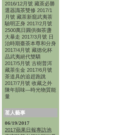
2016/12月號 藏茶必勝
選器識茶雙修 2017/1
月號 藏茶新竉武夷茶
驗明正身 2017/2月號
2500萬日圓供御茶盞
大暴走 2017/3月號 日
治時期臺茶本尊和分身
2017/4月號 藏德化杯
品武夷絕代雙驕
2017/5月號 古樹普洱
藏茶生金 2017/6月號
茶道具的追趕跑跳
2017/7月號 收藏之外
陳年韻味—時光物質能
量
茗人藝事
06/19/2017
2017蘋果日報專訪池