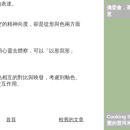
的表達。
僑委會．
意
空的精神向度，卻是從形與色兩方面
用心靈去體察，可以「以形寫形
」
色相互的對比與映發，考慮到釉色、
交互作用
。
Cooking 
首頁
較舊的文章
憲的普洱