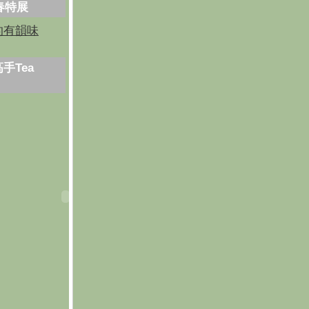
芳春特展
的有韻味
手Tea