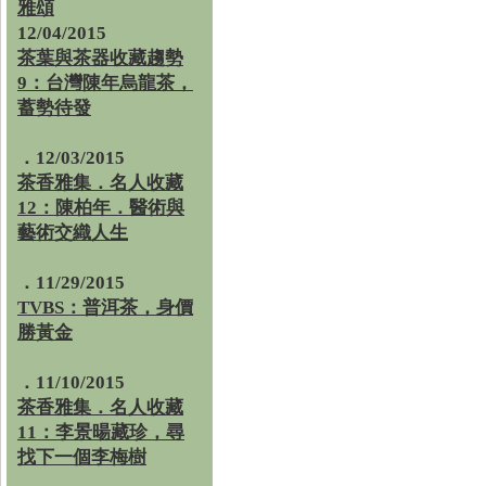
雅頌
12/04/2015
茶葉與茶器收藏趨勢
9：台灣陳年烏龍茶，
蓄勢待發
．12/03/2015
茶香雅集．名人收藏
12：陳柏年．醫術與
藝術交織人生
．11/29/2015
TVBS：普洱茶，身價
勝黃金
．11/10/2015
茶香雅集．名人收藏
11：李景暘藏珍，尋
找下一個李梅樹