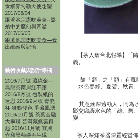
食細節勾勒天使想望
2017/06/04
跟著池宗憲吃美食--盤
飧中的魔幻與四溢
2017/06/05
跟著池宗憲吃美食—食
出細緻與記憶
【茶人詹台北報導】
「
義。
藝術收藏與設計專欄
隨「類」之「類」有寬
2016/7月號 藏綠金—
「水色春綠、夏碧、秋青
烏龍茶兩岸紅不讓
2016/8月號 包裝紙的
迷思 2016/9月號 青瓷
其意涵深遠動人，同為水
杯 舞動發色 爭藏風湧
影交織讓水色的「綠、碧
2016/10月號 茶葉金融
變。
大串聯 普洱藏瘋雲再
起 2016/11月號 宜興
壺和黑釉盞再生縁
茶人深知茶器陳置經營佈