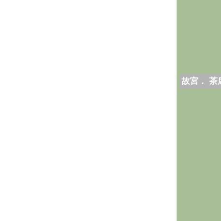
故宮． 茶