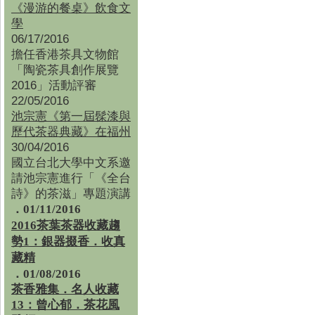
《漫游的餐桌》飲食文
學
06/17/2016
擔任香港茶具文物館
「陶瓷茶具創作展覽
2016」活動評審
22/05/2016
池宗憲《第一屆髹漆與
歷代茶器典藏》在福州
30/04/2016
國立台北大學中文系邀
請池宗憲進行「《全台
詩》的茶滋」專題演講
．01/11/2016
2016茶葉茶器收藏趨
勢1：銀器掇香．收真
藏精
．01/08/2016
茶香雅集
．
名人收藏
13：曾心郁．茶花風