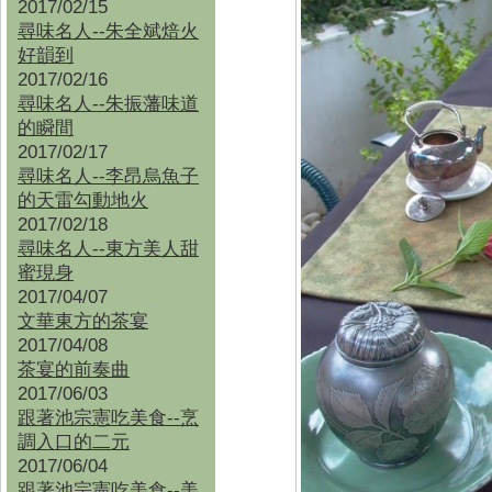
2017/02/15
尋味名人--朱全斌焙火
好韻到
2017/02/16
尋味名人--朱振藩味道
的瞬間
2017/02/17
尋味名人--李昂烏魚子
的天雷勾動地火
2017/02/18
尋味名人--東方美人甜
蜜現身
2017/04/07
文華東方的茶宴
2017/04/08
茶宴的前奏曲
2017/06/03
跟著池宗憲吃美食--烹
調入口的二元
2017/06/04
跟著池宗憲吃美食--
美