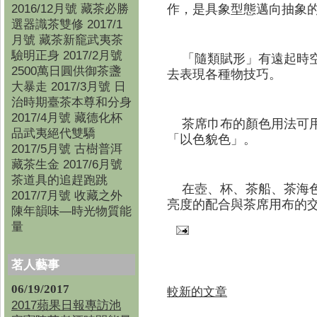
2016/12月號 藏茶必勝
作，是具象型態邁向抽象
選器識茶雙修 2017/1
月號 藏茶新竉武夷茶
驗明正身 2017/2月號
「隨類賦形」有遠起時
2500萬日圓供御茶盞
去表現各種物技巧。
大暴走 2017/3月號 日
治時期臺茶本尊和分身
2017/4月號 藏德化杯
茶席巾布的顏色用法可
品武夷絕代雙驕
「以色貌色
」。
2017/5月號 古樹普洱
藏茶生金 2017/6月號
茶道具的追趕跑跳
在壺、杯、茶船、茶海
2017/7月號 收藏之外
亮度的配合與茶席用布的
陳年韻味—時光物質能
量
茗人藝事
06/19/2017
較新的文章
2017蘋果日報專訪池