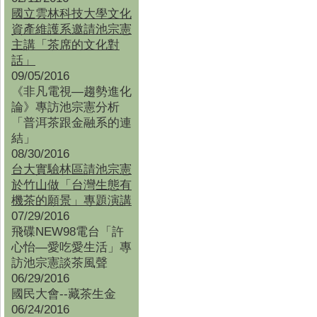
國立雲林科技大學文化
資產維護系邀請池宗憲
主講「茶席的文化對
話」
09/05/2016
《非凡電視—趨勢進化
論》專訪池宗憲分析
「普洱茶跟金融系的連
結」
08/30/2016
台大實驗林區請池宗憲
於竹山做「台灣生態有
機茶的願景」專題演講
07/29/2016
飛碟NEW98電台「許
心怡—愛吃愛生活」專
訪池宗憲談茶風聲
06/29/2016
國民大會--藏茶生金
06/24/2016