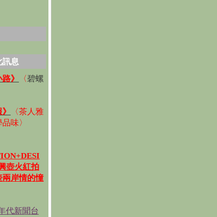
化訊息
碧螺
小路》
〈
〉
報》
〈
茶人雅
學品味
〉
ION+DESI
宜興壺火紅拍
壺兩岸情的憧
《年代新聞台