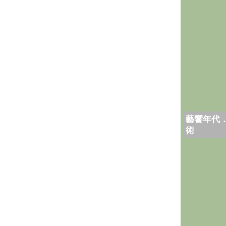
藝饗年代
術