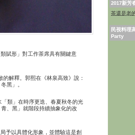
2017新
茶還是老
民視料理高
Party
隨類賦形」對工作茶席具有關鍵意
敞的解釋。郭熙
在《林泉高致》說：
、冬黑」。
「類」在時序更迭、春夏秋冬的光
、青、黑」就階段持續抽象化的改
局予以具體化形象，並體驗這是創