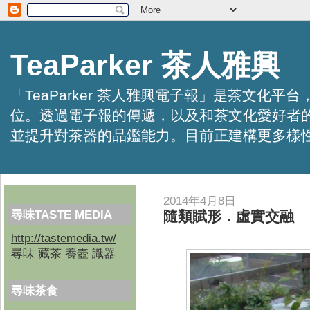
TeaParker 茶人雅興
「TeaParker 茶人雅興電子報」是茶文
位。透過電子報的傳遞，以及和茶文化愛好者
並提升對茶器的品鑑能力。目前正建構更多樣性的資訊交
2014年4月8日
尋味TASTE MEDIA
隨類賦形．虛實交融
http://tastemedia.tw/
尋味 藏茶 養壺 識器
尋味茶食