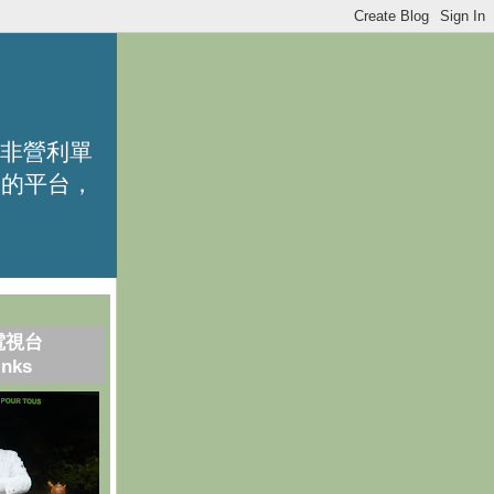
的非營利單
識的平台，
電視台
inks