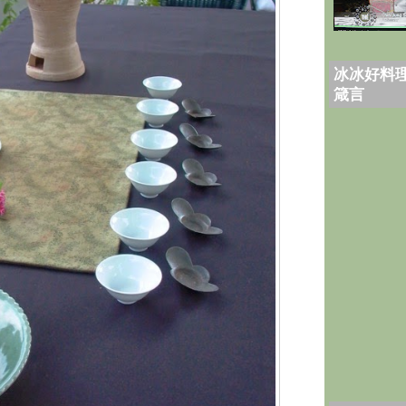
冰冰好料理
箴言