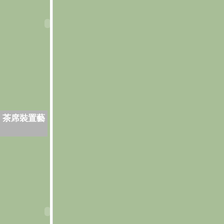
．茶席裝置藝