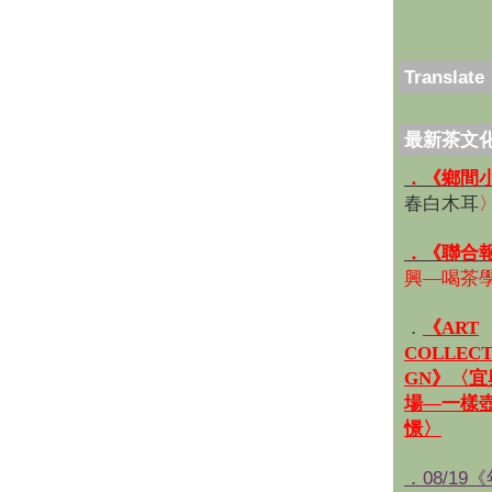
Translate
最新茶文
．《鄉間
春白木耳
．《聯合
興—喝茶
．
《ART
COLLECT
GN》〈
場—一樣
憬〉
．08/19