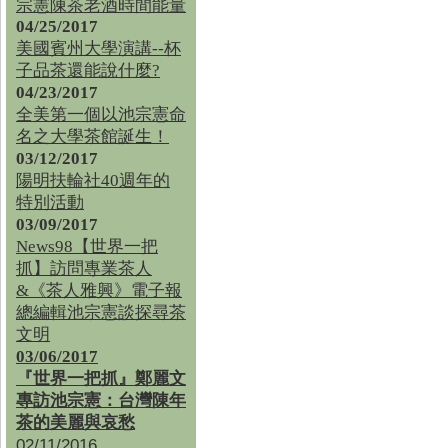
宗憲陳茶老酒時間能量
04/25/2017
美國賓州大學演講--杯
子品茶還能說什麼?
04/23/2017
全美第一個以池宗憲命
名之大學茶館誕生！
03/12/2017
陽明扶輪社40週年的
特別活動
03/09/2017
News98【世界一把
抓】訪問專業茶人
&《茶人雅興》電子報
總編輯池宗憲談探尋茶
文明
03/06/2017
『世界一把抓』鄭麗文
專訪池宗憲：台灣陳年
茶的美麗與哀愁
02/11/2016