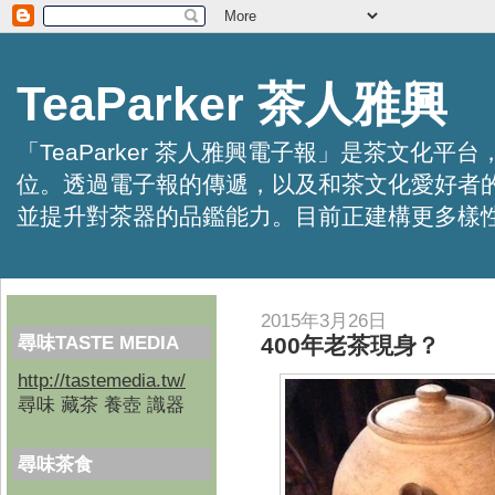
TeaParker 茶人雅興
「TeaParker 茶人雅興電子報」是茶文
位。透過電子報的傳遞，以及和茶文化愛好者
並提升對茶器的品鑑能力。目前正建構更多樣性的資訊交
2015年3月26日
尋味TASTE MEDIA
400年老茶現身？
http://tastemedia.tw/
尋味 藏茶 養壺 識器
尋味茶食