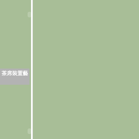
．茶席裝置藝