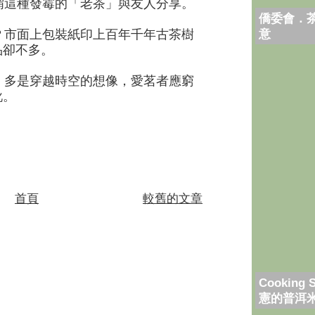
這種發霉的「老茶」與友人分享。
僑委會．
意
市面上包裝紙印上百年千年古茶樹
品卻不多。
多是穿越時空的想像，愛茗者應窮
訛。
首頁
較舊的文章
Cooking 
憲的普洱