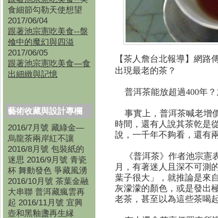
食細節勾勒天使想望
2017/06/04
跟著池宗憲吃美食--盤
飧中的魔幻與四溢
2017/06/05
【茶人詹台北報導
】
網路傳
跟著池宗憲吃美食—食
出現最老的茶？
出細緻與記憶
普洱茶能放超過400年？
藝術收藏與設計專欄
事實上，普洱茶喊老增價
時間，還有人說其茶乾是
2016/7月號 藏綠金—
說，一千年不夠看，還有
烏龍茶兩岸紅不讓
2016/8月號 包裝紙的
《普洱茶》作者池宗憲表
迷思 2016/9月號 青瓷
月，有著迷人且深不可測
杯 舞動發色 爭藏風湧
葉子很大」，就推論是來
2016/10月號 茶葉金融
灰濛濛的顏色，或是發出
大串聯 普洱藏瘋雲再
老茶，甚至以為這些茶喝
起 2016/11月號 宜興
壺和黑釉盞再生縁