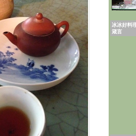
冰冰好料理
箴言