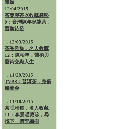
雅頌
12/04/2015
茶葉與茶器收藏趨勢
9：台灣陳年烏龍茶，
蓄勢待發
．12/03/2015
茶香雅集．名人收藏
12：陳柏年．醫術與
藝術交織人生
．11/29/2015
TVBS：普洱茶，身價
勝黃金
．11/10/2015
茶香雅集．名人收藏
11：李景暘藏珍，尋
找下一個李梅樹