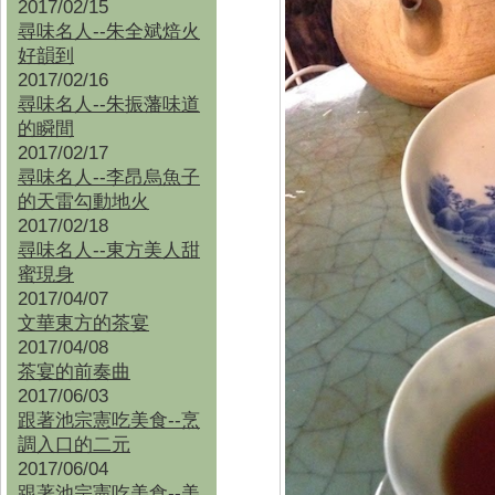
2017/02/15
尋味名人--朱全斌焙火
好韻到
2017/02/16
尋味名人--朱振藩味道
的瞬間
2017/02/17
尋味名人--李昂烏魚子
的天雷勾動地火
2017/02/18
尋味名人--東方美人甜
蜜現身
2017/04/07
文華東方的茶宴
2017/04/08
茶宴的前奏曲
2017/06/03
跟著池宗憲吃美食--烹
調入口的二元
2017/06/04
跟著池宗憲吃美食--
美