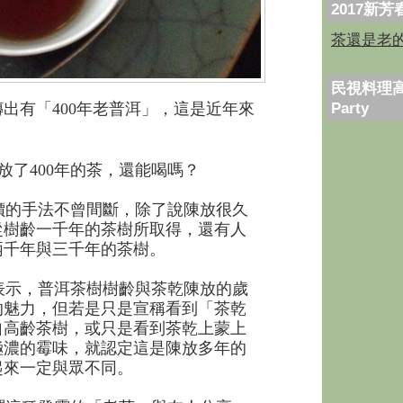
2017新
茶還是老
民視料理高
Party
出有「400年老普洱」，這是近年來
放了400年的茶，還能喝嗎？
的手法不曾間斷，除了說陳放很久
從樹齡一千年的茶樹所取得，還有人
兩千年與三千年的茶樹。
示，普洱茶樹樹齡與茶乾陳放的歲
的魅力，但若是只是宣稱看到「茶乾
自高齡茶樹，或只是看到茶乾上蒙上
極濃的霉味，就認定這是陳放多年的
起來一定與眾不同。