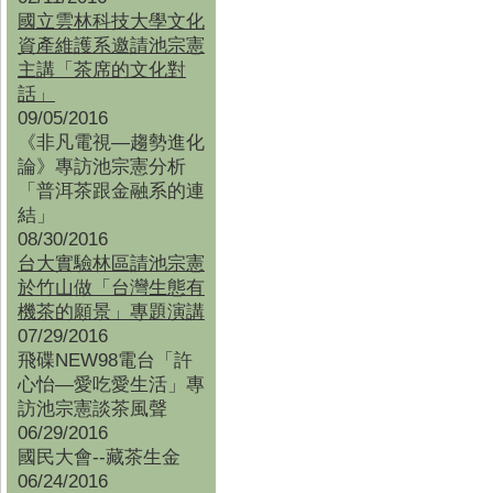
國立雲林科技大學文化
資產維護系邀請池宗憲
主講「茶席的文化對
話」
09/05/2016
《非凡電視—趨勢進化
論》專訪池宗憲分析
「普洱茶跟金融系的連
結」
08/30/2016
台大實驗林區請池宗憲
於竹山做「台灣生態有
機茶的願景」專題演講
07/29/2016
飛碟NEW98電台「許
心怡—愛吃愛生活」專
訪池宗憲談茶風聲
06/29/2016
國民大會--藏茶生金
06/24/2016