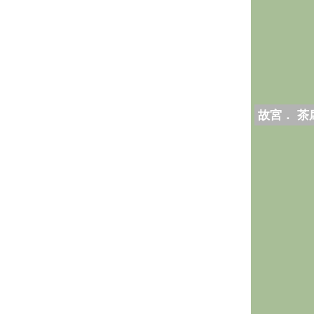
故宮． 茶