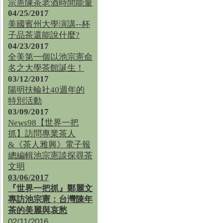
宗憲陳茶老酒時間能量
04/25/2017
美國賓州大學演講--杯
子品茶還能說什麼?
04/23/2017
全美第一個以池宗憲命
名之大學茶館誕生！
03/12/2017
陽明扶輪社40週年的
特別活動
03/09/2017
News98【世界一把
抓】訪問專業茶人
&《茶人雅興》電子報
總編輯池宗憲談探尋茶
文明
03/06/2017
『世界一把抓』鄭麗文
專訪池宗憲：台灣陳年
茶的美麗與哀愁
02/11/2016