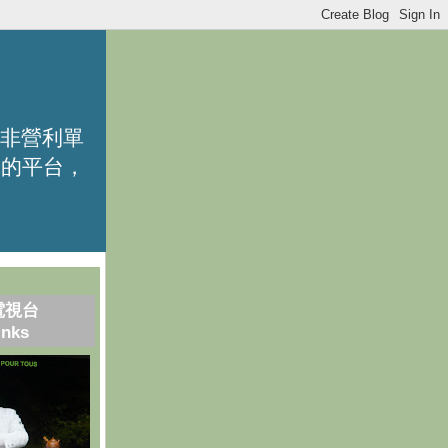
的非營利單
識的平台，
電視台
inks