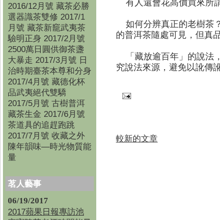
有人還會花高價買來所謂
2016/12月號 藏茶必勝
選器識茶雙修 2017/1
如何分辨真正的老樹茶？
月號 藏茶新竉武夷茶
的普洱茶隨處可見，但真
驗明正身 2017/2月號
2500萬日圓供御茶盞
「藏放逾百年」的說法，
大暴走 2017/3月號 日
究說法來源，避免以訛傳
治時期臺茶本尊和分身
2017/4月號 藏德化杯
品武夷絕代雙驕
2017/5月號 古樹普洱
藏茶生金 2017/6月號
茶道具的追趕跑跳
2017/7月號 收藏之外
較新的文章
陳年韻味—時光物質能
量
茗人藝事
06/19/2017
2017蘋果日報專訪池