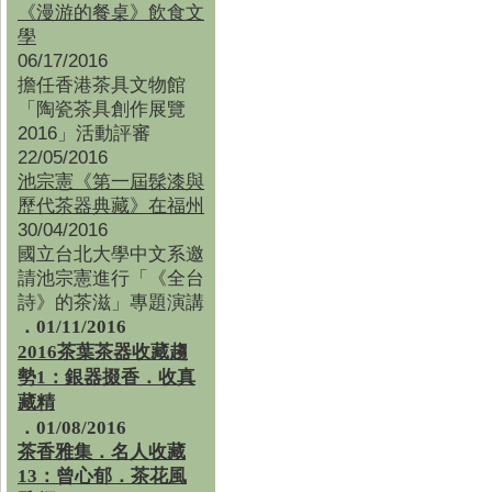
《漫游的餐桌》飲食文
學
06/17/2016
擔任香港茶具文物館
「陶瓷茶具創作展覽
2016」活動評審
22/05/2016
池宗憲《第一屆髹漆與
歷代茶器典藏》在福州
30/04/2016
國立台北大學中文系邀
請池宗憲進行「《全台
詩》的茶滋」專題演講
．01/11/2016
2016茶葉茶器收藏趨
勢1：銀器掇香．收真
藏精
．01/08/2016
茶香雅集
．
名人收藏
13：曾心郁．茶花風