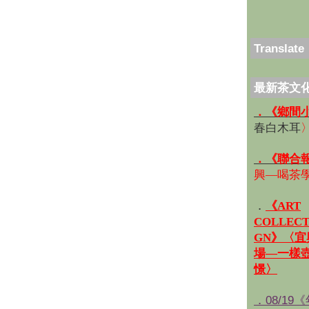
Translate
最新茶文
．《鄉間
春白木耳
．《聯合
興—喝茶
．
《ART
COLLECT
GN》〈
場—一樣
憬〉
．08/19