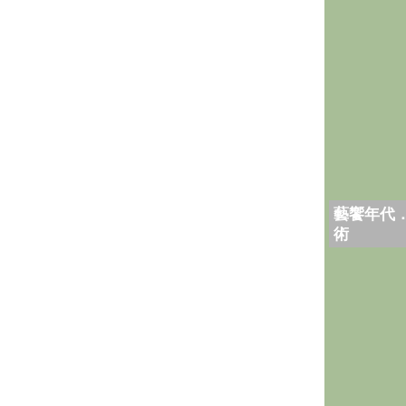
藝饗年代
術