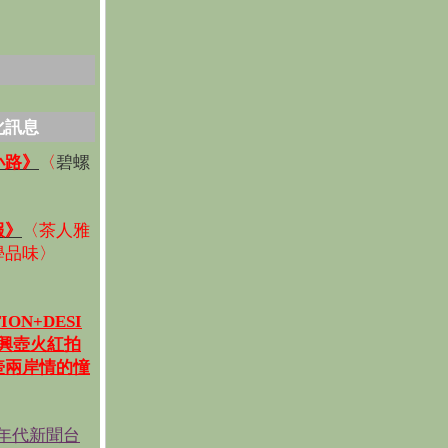
化訊息
碧螺
小路》
〈
〉
報》
〈
茶人雅
學品味
〉
ION+DESI
宜興壺火紅拍
壺兩岸情的憧
《年代新聞台