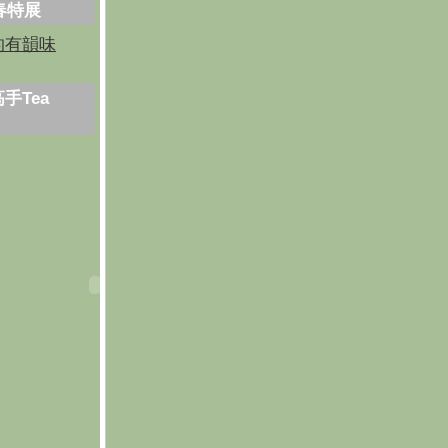
芳春特展
的有韻味
手Tea