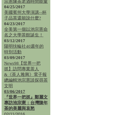
宗憲陳茶老酒時間能量
04/25/2017
美國賓州大學演講--杯
子品茶還能說什麼?
04/23/2017
全美第一個以池宗憲命
名之大學茶館誕生！
03/12/2017
陽明扶輪社40週年的
特別活動
03/09/2017
News98【世界一把
抓】訪問專業茶人
&《茶人雅興》電子報
總編輯池宗憲談探尋茶
文明
03/06/2017
『世界一把抓』鄭麗文
專訪池宗憲：台灣陳年
茶的美麗與哀愁
02/11/2016