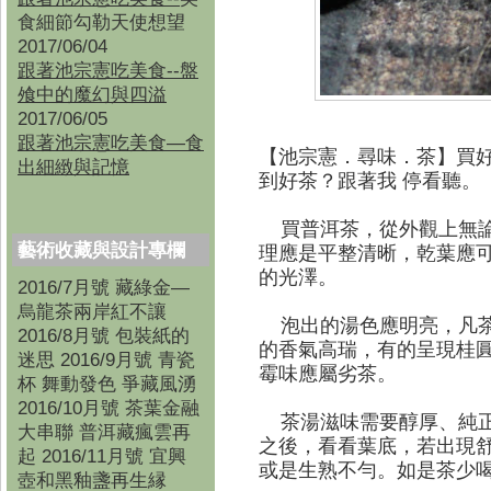
食細節勾勒天使想望
2017/06/04
跟著池宗憲吃美食--盤
飧中的魔幻與四溢
2017/06/05
跟著池宗憲吃美食—食
【池宗憲．尋味．茶】買
出細緻與記憶
到好茶？跟著我 停看聽。
買普洱茶，從外觀上無論
藝術收藏與設計專欄
理應是平整清晰，乾葉應
的光澤。
2016/7月號 藏綠金—
烏龍茶兩岸紅不讓
泡出的湯色應明亮，凡茶
2016/8月號 包裝紙的
的香氣高瑞，有的呈現桂
迷思 2016/9月號 青瓷
霉味應屬劣茶。
杯 舞動發色 爭藏風湧
2016/10月號 茶葉金融
茶湯滋味需要醇厚、純正
大串聯 普洱藏瘋雲再
之後，看看葉底，若出現
起 2016/11月號 宜興
或是生熟不勻。如是茶少
壺和黑釉盞再生縁