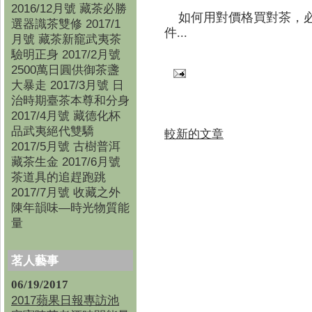
2016/12月號 藏茶必勝
如何用對價格買對茶，必
選器識茶雙修 2017/1
件...
月號 藏茶新竉武夷茶
驗明正身 2017/2月號
2500萬日圓供御茶盞
大暴走 2017/3月號 日
治時期臺茶本尊和分身
2017/4月號 藏德化杯
品武夷絕代雙驕
較新的文章
2017/5月號 古樹普洱
藏茶生金 2017/6月號
茶道具的追趕跑跳
2017/7月號 收藏之外
陳年韻味—時光物質能
量
茗人藝事
06/19/2017
2017蘋果日報專訪池