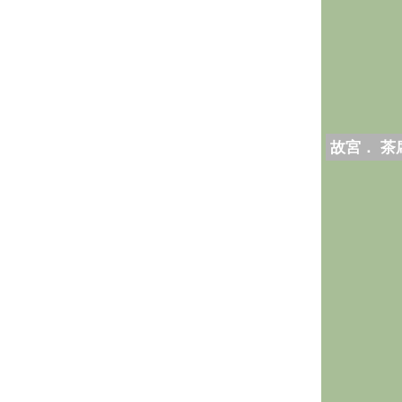
故宮． 茶