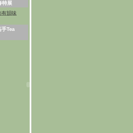
芳春特展
的有韻味
手Tea