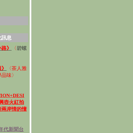
化訊息
碧螺
小路》
〈
〉
報》
〈
茶人雅
學品味
〉
ION+DESI
宜興壺火紅拍
壺兩岸情的憧
《年代新聞台