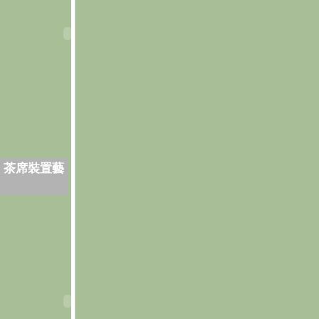
．茶席裝置藝