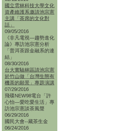
國立雲林科技大學文化
資產維護系邀請池宗憲
主講「茶席的文化對
話」
09/05/2016
《非凡電視—趨勢進化
論》專訪池宗憲分析
「普洱茶跟金融系的連
結」
08/30/2016
台大實驗林區請池宗憲
於竹山做「台灣生態有
機茶的願景」專題演講
07/29/2016
飛碟NEW98電台「許
心怡—愛吃愛生活」專
訪池宗憲談茶風聲
06/29/2016
國民大會--藏茶生金
06/24/2016