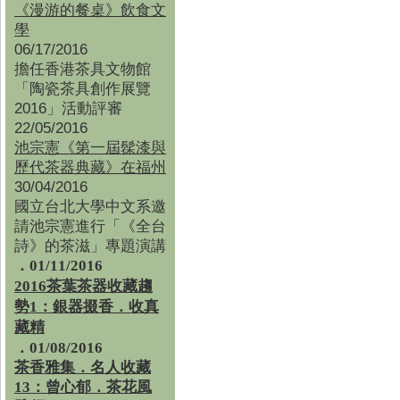
《漫游的餐桌》飲食文
學
06/17/2016
擔任香港茶具文物館
「陶瓷茶具創作展覽
2016」活動評審
22/05/2016
池宗憲《第一屆髹漆與
歷代茶器典藏》在福州
30/04/2016
國立台北大學中文系邀
請池宗憲進行「《全台
詩》的茶滋」專題演講
．01/11/2016
2016茶葉茶器收藏趨
勢1：銀器掇香．收真
藏精
．01/08/2016
茶香雅集
．
名人收藏
13：曾心郁．茶花風