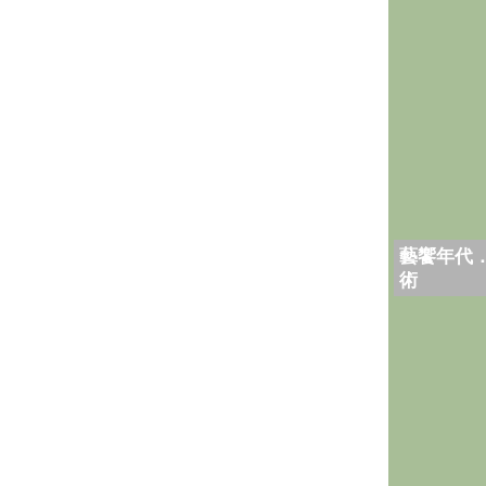
藝饗年代
術