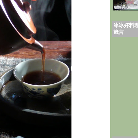
冰冰好料理
箴言