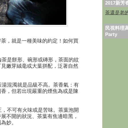
2017新
茶還是老
民視料理高
Party
好茶，就是一種美味的約定！如何買
茶是餅形、碗形或磚形，茶面的紋
可見嫩芽絨毫或大葉拼配，泛著自然
湯混濁就是品級不高。茶香氣：有
圓香，但若出現嚴重的煙焦為或是陳
，不可有火味或是苦味。茶葉泡開
舒展不開的狀況、茶葉有焦邊暗黑，
喝為妙。