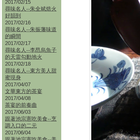
2017/02/15
尋味名人--朱全斌焙火
好韻到
2017/02/16
尋味名人--朱振藩味道
的瞬間
2017/02/17
尋味名人--李昂烏魚子
的天雷勾動地火
2017/02/18
尋味名人--東方美人甜
蜜現身
2017/04/07
文華東方的茶宴
2017/04/08
茶宴的前奏曲
2017/06/03
跟著池宗憲吃美食--烹
調入口的二元
2017/06/04
跟著池宗憲吃美食--
美