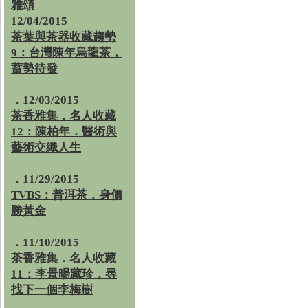
雅頌
12/04/2015
茶葉與茶器收藏趨勢
9：台灣陳年烏龍茶，
蓄勢待發
．12/03/2015
茶香雅集．名人收藏
12：陳柏年．醫術與
藝術交織人生
．11/29/2015
TVBS：普洱茶，身價
勝黃金
．11/10/2015
茶香雅集．名人收藏
11：李景暘藏珍，尋
找下一個李梅樹