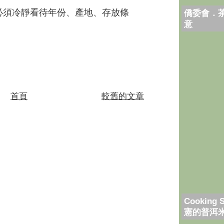
須冷靜看待年份、產地、存放條
僑委會．
意
首頁
較舊的文章
Cooking 
憲的普洱