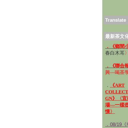
Translate
最新茶文
．《鄉間
春白木耳
．《聯合
興—喝茶
．
《ART
COLLECT
GN》〈
場—一樣
憬〉
．08/19