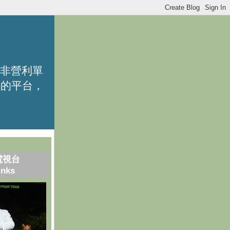
的非營利單
識的平台，
電視台
inks