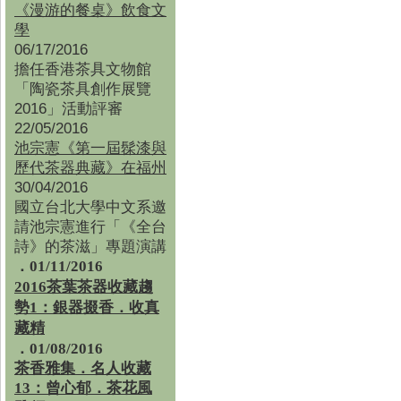
《漫游的餐桌》飲食文
學
06/17/2016
擔任香港茶具文物館
「陶瓷茶具創作展覽
2016」活動評審
22/05/2016
池宗憲《第一屆髹漆與
歷代茶器典藏》在福州
30/04/2016
國立台北大學中文系邀
請池宗憲進行「《全台
詩》的茶滋」專題演講
．01/11/2016
2016茶葉茶器收藏趨
勢1：銀器掇香．收真
藏精
．01/08/2016
茶香雅集
．
名人收藏
13：曾心郁．茶花風