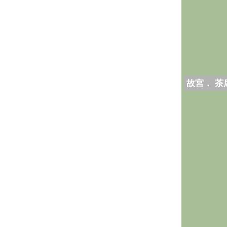
故宮． 茶