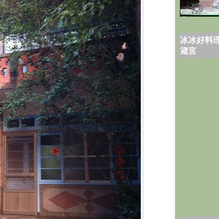
冰冰好料理
箴言