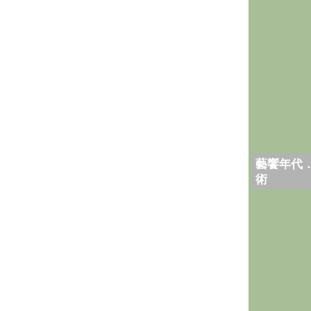
藝饗年代
術