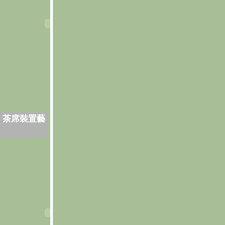
．茶席裝置藝