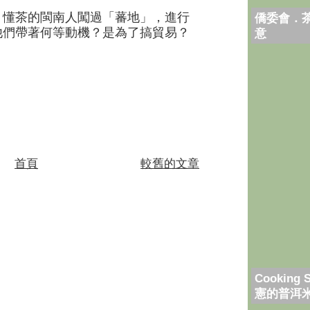
懂茶的閩南人闖過「蕃地」，進行
僑委會．
他們帶著何等動機？是為了搞貿易？
意
首頁
較舊的文章
Cooking 
憲的普洱