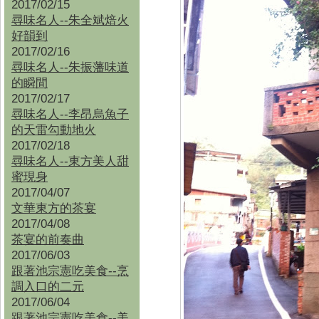
2017/02/15
尋味名人--朱全斌焙火
好韻到
2017/02/16
尋味名人--朱振藩味道
的瞬間
2017/02/17
尋味名人--李昂烏魚子
的天雷勾動地火
2017/02/18
尋味名人--東方美人甜
蜜現身
2017/04/07
文華東方的茶宴
2017/04/08
茶宴的前奏曲
2017/06/03
跟著池宗憲吃美食--烹
調入口的二元
2017/06/04
跟著池宗憲吃美食--
美