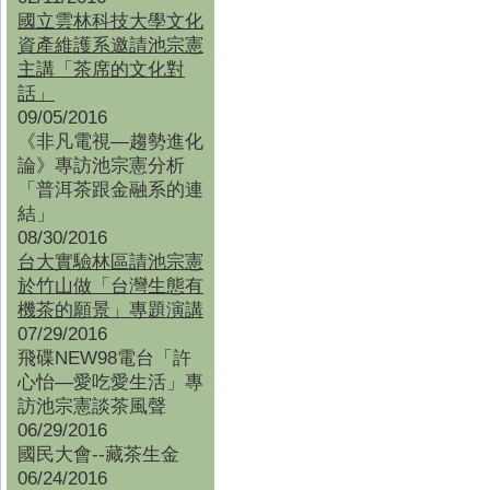
國立雲林科技大學文化
資產維護系邀請池宗憲
主講「茶席的文化對
話」
09/05/2016
《非凡電視—趨勢進化
論》專訪池宗憲分析
「普洱茶跟金融系的連
結」
08/30/2016
台大實驗林區請池宗憲
於竹山做「台灣生態有
機茶的願景」專題演講
07/29/2016
飛碟NEW98電台「許
心怡—愛吃愛生活」專
訪池宗憲談茶風聲
06/29/2016
國民大會--藏茶生金
06/24/2016