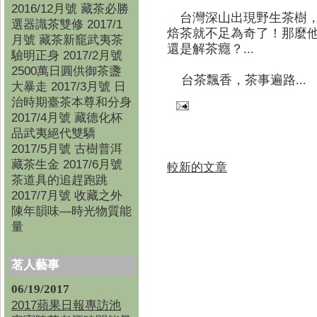
2016/12月號 藏茶必勝
台灣深山出現野生茶樹，
選器識茶雙修 2017/1
焙茶就不足為奇了！那麼
月號 藏茶新竉武夷茶
還是解茶癮？...
驗明正身 2017/2月號
2500萬日圓供御茶盞
台茶飄香，茶事遍路...
大暴走 2017/3月號 日
治時期臺茶本尊和分身
2017/4月號 藏德化杯
品武夷絕代雙驕
2017/5月號 古樹普洱
藏茶生金 2017/6月號
較新的文章
茶道具的追趕跑跳
2017/7月號 收藏之外
陳年韻味—時光物質能
量
茗人藝事
06/19/2017
2017蘋果日報專訪池