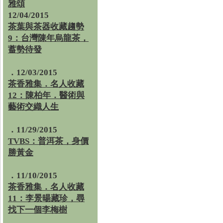
雅頌
12/04/2015
茶葉與茶器收藏趨勢
9：台灣陳年烏龍茶，
蓄勢待發
．12/03/2015
茶香雅集．名人收藏
12：陳柏年．醫術與
藝術交織人生
．11/29/2015
TVBS：普洱茶，身價
勝黃金
．11/10/2015
茶香雅集．名人收藏
11：李景暘藏珍，尋
找下一個李梅樹