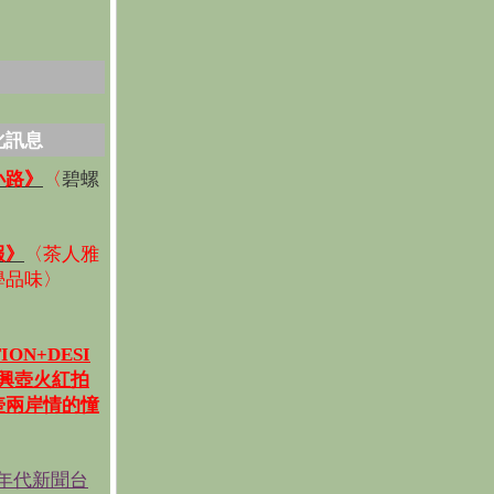
化訊息
碧螺
小路》
〈
〉
報》
〈
茶人雅
學品味
〉
ION+DESI
宜興壺火紅拍
壺兩岸情的憧
《年代新聞台