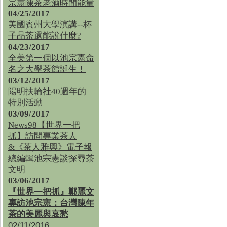
宗憲陳茶老酒時間能量
04/25/2017
美國賓州大學演講--杯
子品茶還能說什麼?
04/23/2017
全美第一個以池宗憲命
名之大學茶館誕生！
03/12/2017
陽明扶輪社40週年的
特別活動
03/09/2017
News98【世界一把
抓】訪問專業茶人
&《茶人雅興》電子報
總編輯池宗憲談探尋茶
文明
03/06/2017
『世界一把抓』鄭麗文
專訪池宗憲：台灣陳年
茶的美麗與哀愁
02/11/2016