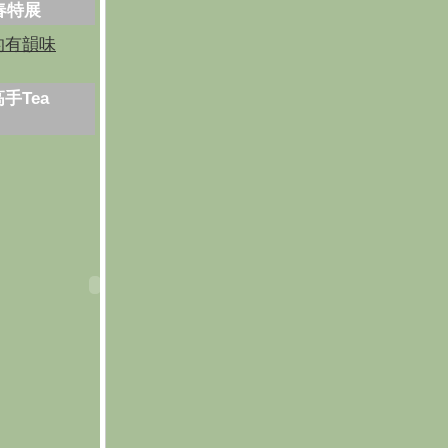
芳春特展
的有韻味
手Tea