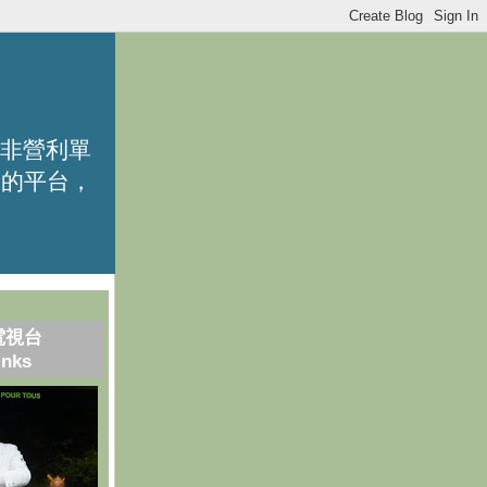
的非營利單
識的平台，
電視台
inks