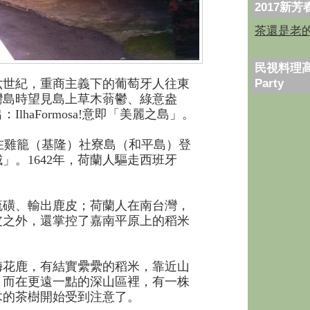
2017新
茶還是老
民視料理高
Party
六世紀，重商主義下的葡萄牙人往東
灣島時望見島上草木蓊鬱、綠意盎
lhaFormosa!意即「美麗之島」。
軍在雞籠（基隆）社寮島（和平島）登
」。1642年，荷蘭人驅走西班牙
磺、輸出鹿皮；荷蘭人在南台灣，
皮之外，還掌控了嘉南平原上的稻米
花鹿，有結實纍纍的稻米，靠近山
，而在更遠一點的深山區裡，有一株
木的茶樹開始受到注意了。