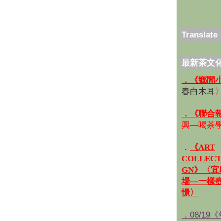
Translate
最新茶文
．《鄉間
春白木耳
．《聯合
興—喝茶
．
《ART
COLLECT
GN》〈
場—一樣
憬〉
．08/19