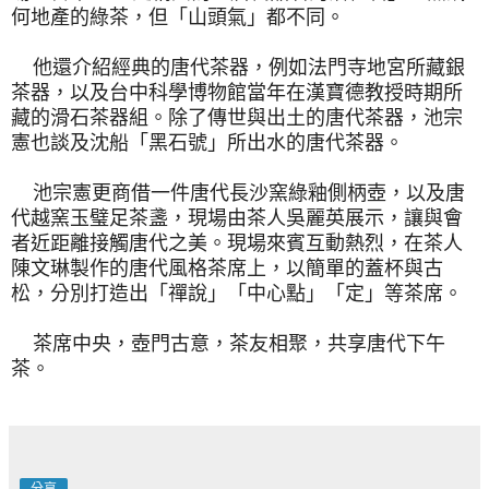
何地產的綠茶，但「山頭氣」都不同。
他還介紹經典的唐代茶器，例如法門寺地宮所藏銀
茶器，
以及台中科學博物館當年在漢寶德教授時期所
藏的滑石茶器組。
除了傳世與出土的唐代茶器，池宗
憲也談及沈船「黑石號」
所出水的唐代茶器。
池宗憲更商借一件唐代長沙窯綠釉側柄壺，
以及唐
代越窯玉璧足茶盞，現場由茶人吳麗英展示，
讓與會
者近距離接觸唐代之美。現場來賓互動熱烈，在茶人
陳文琳製
作的唐代風格茶席上，以簡單的蓋杯與古
松，分別打造出「禪說」「
中心點」「定」等茶席。
茶席中央，壺門古意，茶友相聚，共享唐代下午
茶。
分享