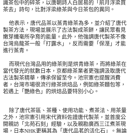
識茶包中的碎茶，
以唐朝詩人白居易的「前月浮梁買
茶去」詩句，
比對浮梁綠茶與今日茶包的異同。
他表示，唐代品茶以蒸青綠茶為多，並介紹了唐代
製茶方法，
現場並展示了古法製成茶餅，讓民眾看見
嫩芽纖毫所孕育的能量。
此外，他強調唐代製茶不像
台灣烏龍茶一般「打露水」，反而需要「
保溼」才能
進行蒸青。
而現代台灣品用的綠茶則是烘青綠茶，而將綠茶在
當代發光的就數日
本，京都綠茶業者更強調汲取唐代
古法製茶精華，傳承保留至今。池
宗憲也提醒消費
者，台灣市場很流行綠茶烘焙品，例如綠茶麵包等，
若遇上「艷綠色」的烘焙品要特別小心。
除了唐代茶區、茶種、使用功能、煮茶法、用茶量
之外，池宗憲引用
宋代資料佐證唐代製茶，並首度公
開親訪「北苑石刻」經驗，
以及親勘廣西三江煮茶現
場，日本NHK更稱其為「
唐代品茗的活化石」。無論