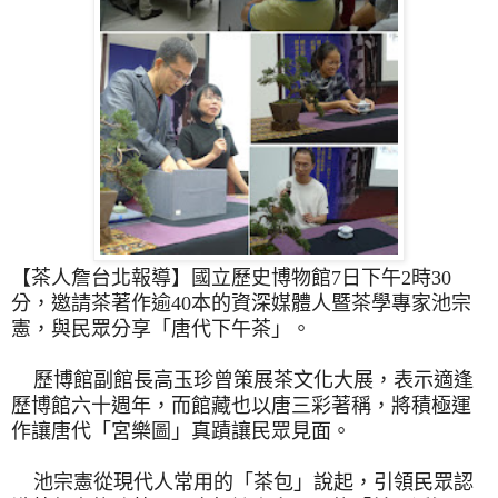
【茶人詹台北報導
】
國立歷史博物館7日下午2時30
分，
邀請茶著作逾40本的資深媒體人暨茶學專家池宗
憲，與民眾分享「
唐代下午茶」。
歷博館副館長高玉珍曾策展茶文化大展，表示適逢
歷博館六十週年，
而館藏也以唐三彩著稱，將積極運
作讓唐代「宮樂圖」
真蹟讓民眾見面。
池宗憲從現代人常用的「茶包」說起，引領民眾認