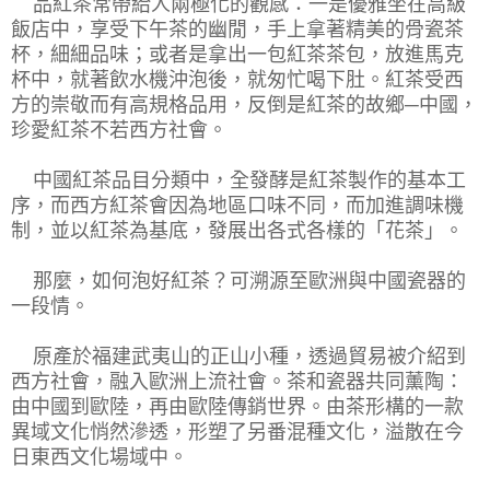
品紅茶常帶給人兩極化的觀感：一是優雅坐在高級
飯店中，享受下午茶的幽閒，手上拿著精美的骨瓷茶
杯，細細品味；或者是拿出一包紅茶茶包，放進馬克
杯中，就著飲水機沖泡後，就匆忙喝下肚。紅茶受西
方的崇敬而有高規格品用，反倒是紅茶的故鄉─中國，
珍愛紅茶不若西方社會。
中國紅茶品目分類中，全發酵是紅茶製作的基本工
序，而西方紅茶會因為地區口味不同，而加進調味機
制，並以紅茶為基底，發展出各式各樣的「花茶」。
那麼，如何泡好紅茶？可溯源至歐洲與中國瓷器的
一段情。
原產於福建武夷山的正山小種，透過貿易被介紹到
西方社會，融入歐洲上流社會。茶和瓷器共同薰陶：
由中國到歐陸，再由歐陸傳銷世界。由茶形構的一款
異域文化悄然滲透，形塑了另番混種文化，溢散在今
日東西文化場域中。