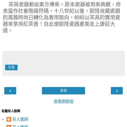
茶與瓷器都由東方傳來。原本瓷器被用來典藏，用
來當作社會階級符碼。十八世紀以後，歐陸收藏瓷器
的風雅時尚已轉化為實用取向，紛紛以茶具的實用瓷
器來享用紅茶香！自此使歐陸瓷器產業走上康莊大
道。
分享
‹
›
首頁
查看網路版
有關茶人雅興
茶人雅興