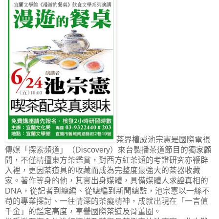
茶界權威池宗憲是國際電視
傳媒「探索頻道」（
）來台製播茶道節目的獨家顧
Discovery
問，不僅精擅東方茶鑑賞，對西方紅茶類的考證研究亦鞭辟
入裡，更因茶道具的收藏而成為完整度最強大的茶器收藏
家。著作等身的他，其實出身媒體，具備媒體人求證真相的
，從記者到總編、從總編到新聞總監，池宗憲以一絲不
DNA
苟的專業探討、一往情深的茶癡精神，成就出現在「一言值
千金」的鑑定高度，享譽國際茶道及骨董圈。