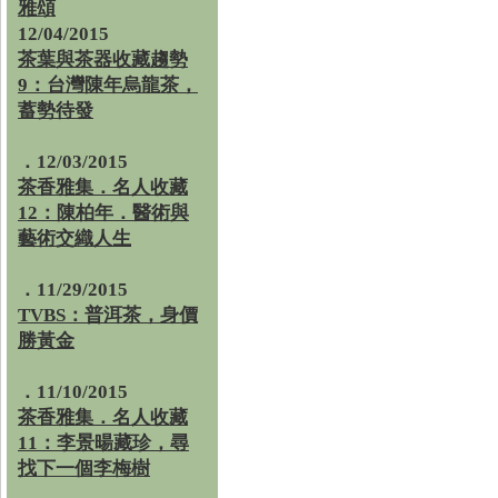
雅頌
12/04/2015
茶葉與茶器收藏趨勢
9：台灣陳年烏龍茶，
蓄勢待發
．12/03/2015
茶香雅集．名人收藏
12：陳柏年．醫術與
藝術交織人生
．11/29/2015
TVBS：普洱茶，身價
勝黃金
．11/10/2015
茶香雅集．名人收藏
11：李景暘藏珍，尋
找下一個李梅樹