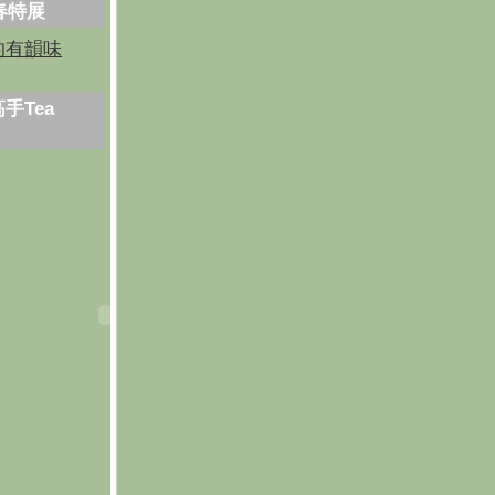
芳春特展
的有韻味
手Tea