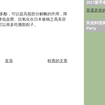
2017新
茶還是老
多酚，可以提高脂肪分解酶的作用，降
降低血壓、抗氧化在日本被稱之爲美容
民視料理高
可以再多吃幾顆粽子。
Party
首頁
較舊的文章