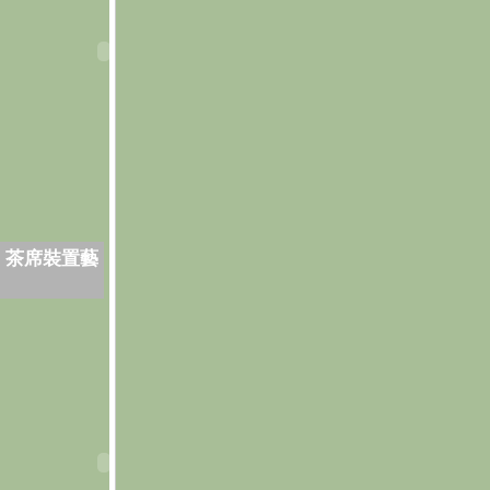
．茶席裝置藝