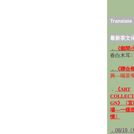
Translate
最新茶文
．《鄉間
春白木耳
．《聯合
興—喝茶
．
《ART
COLLECT
GN》〈
場—一樣
憬〉
．08/19