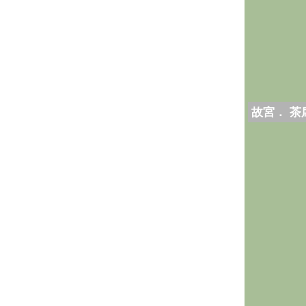
故宮． 茶