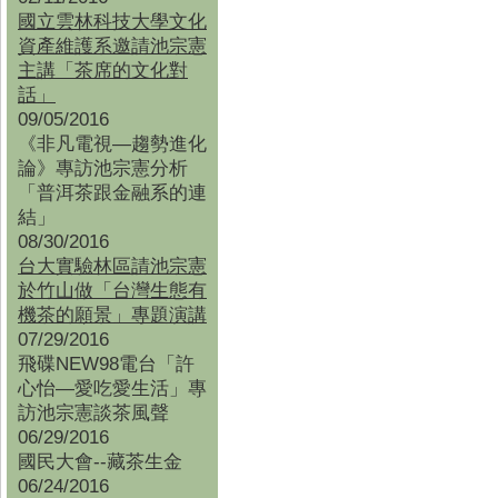
國立雲林科技大學文化
資產維護系邀請池宗憲
主講「茶席的文化對
話」
09/05/2016
《非凡電視—趨勢進化
論》專訪池宗憲分析
「普洱茶跟金融系的連
結」
08/30/2016
台大實驗林區請池宗憲
於竹山做「台灣生態有
機茶的願景」專題演講
07/29/2016
飛碟NEW98電台「許
心怡—愛吃愛生活」專
訪池宗憲談茶風聲
06/29/2016
國民大會--藏茶生金
06/24/2016