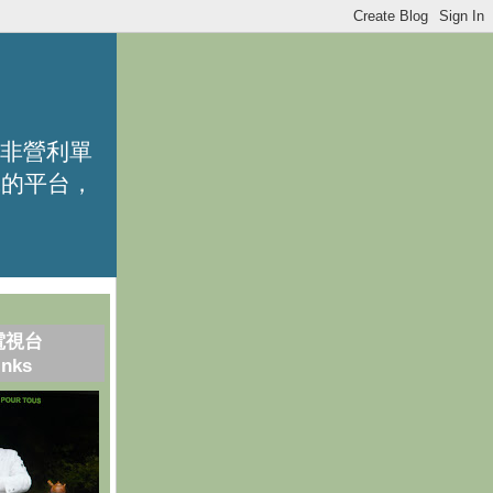
的非營利單
識的平台，
電視台
inks