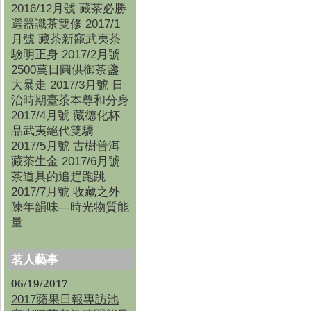
2016/12月號 藏茶必勝
選器識茶雙修 2017/1
月號 藏茶新竉武夷茶
驗明正身 2017/2月號
2500萬日圓供御茶盞
大暴走 2017/3月號 日
治時期臺茶本尊和分身
2017/4月號 藏德化杯
品武夷絕代雙驕
2017/5月號 古樹普洱
藏茶生金 2017/6月號
茶道具的追趕跑跳
2017/7月號 收藏之外
陳年韻味—時光物質能
量
茗人藝事
06/19/2017
2017蘋果日報專訪池