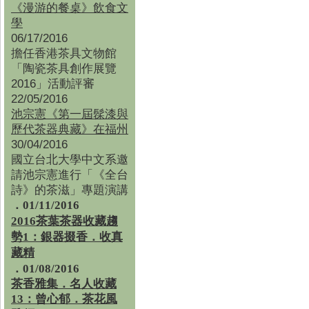
《漫游的餐桌》飲食文
學
06/17/2016
擔任香港茶具文物館
「陶瓷茶具創作展覽
2016」活動評審
22/05/2016
池宗憲《第一屆髹漆與
歷代茶器典藏》在福州
30/04/2016
國立台北大學中文系邀
請池宗憲進行「《全台
詩》的茶滋」專題演講
．01/11/2016
2016茶葉茶器收藏趨
勢1：銀器掇香．收真
藏精
．01/08/2016
茶香雅集
．
名人收藏
13：曾心郁．茶花風