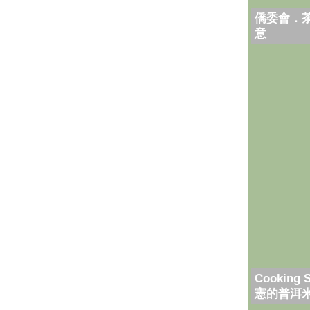
僑委會．
意
Cooking 
憲的普洱