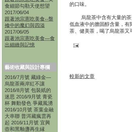
的口味。
食細節勾勒天使想望
2017/06/04
烏龍茶中含有大量的茶
跟著池宗憲吃美食--盤
低血液中的膽固醇含量，有
飧中的魔幻與四溢
茶、健美茶，喝了烏龍茶又
2017/06/05
跟著池宗憲吃美食—食
出細緻與記憶
藝術收藏與設計專欄
較新的文章
2016/7月號 藏綠金—
烏龍茶兩岸紅不讓
2016/8月號 包裝紙的
迷思 2016/9月號 青瓷
杯 舞動發色 爭藏風湧
2016/10月號 茶葉金融
大串聯 普洱藏瘋雲再
起 2016/11月號 宜興
壺和黑釉盞再生縁