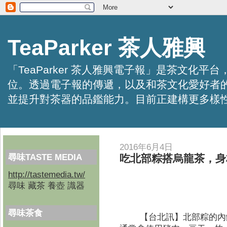
TeaParker 茶人雅興
「TeaParker 茶人雅興電子報」是茶文
位。透過電子報的傳遞，以及和茶文化愛好者
並提升對茶器的品鑑能力。目前正建構更多樣性的資訊交
2016年6月4日
尋味TASTE MEDIA
吃北部粽搭烏龍茶，身
http://tastemedia.tw/
尋味 藏茶 養壺 識器
尋味茶食
【台北訊】
北部粽的內