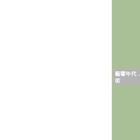
藝饗年代
術