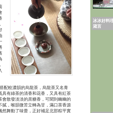
蔔
會
香
冰冰好料理
，
箴言
好
油
一
將
蒸
為
，
入
搭配較濃韻的烏龍茶，烏龍茶又名青
既具有綠茶的清香和花香，又具有紅茶
茶會散發淡淡的蔗糖香，可聞到幽幽的
不膩，喉韻微苦立轉為甘，滿口茶香源
飄然舞動了味蕾，正好補足北部粽平實