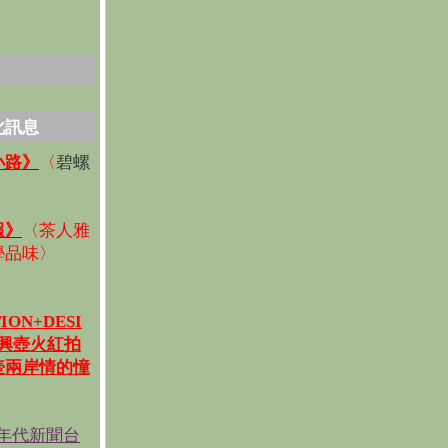
化訊息
碧螺
小路》
〈
〉
報》
〈
茶人雅
學品味
〉
ION+DESI
宜興壺火紅拍
壺兩岸情的憧
《年代新聞台