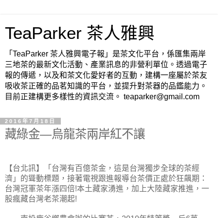
TeaParker 茶人雅興
「TeaParker 茶人雅興電子報」是茶文化平台，係匯集兩岸
三地茶的最新文化活動、產業訊息的非營利單位。透過電子
報的傳遞，以及和茶文化愛好者的互動，建構一座屬於茶友
吸收茶正確的品茗知識的平台，並提升對茶器的品鑑能力。
目前正建構更多樣性的資訊交流。 teaparker@gmail.com
2016年7月18日
藏綠金—烏龍茶兩岸紅不讓
【台北訊】「台灣有百億茶金，這是台灣獨步全球的茶經
濟」的聳動標題，接著電視跟進報導台茶價正處於狂飆期：
台灣冠軍茶年漲四倍
本土藏家湧進，加上大陸藏家推進，一
!
股瘋藏台灣老茶潮起
!