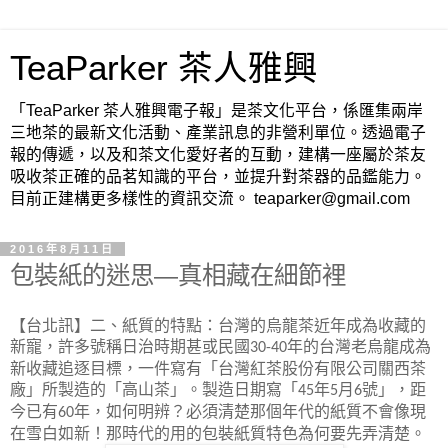
TeaParker 茶人雅興
「TeaParker 茶人雅興電子報」是茶文化平台，係匯集兩岸
三地茶的最新文化活動、產業訊息的非營利單位。透過電子
報的傳遞，以及和茶文化愛好者的互動，建構一座屬於茶友
吸收茶正確的品茗知識的平台，並提升對茶器的品鑑能力。
目前正建構更多樣性的資訊交流。 teaparker@gmail.com
2016年8月11日
包裝紙的迷思—真相藏在細節裡
【台北訊】二、紙質的特點：台灣的烏龍茶近年成為收藏的
新寵，許多號稱日治時期甚或民國
年的台灣老烏龍成為
30-40
新收藏追逐目標，一件寫有「台灣紅茶股份有限公司關西茶
廠」所製造的「高山茶」。
製造日期寫「
年
月
號」，距
45
5
6
今已有
年，如何明辨？必須清楚那個年代的紙質不會像現
60
在雪白如新！那時代的用的包裝紙質特色為何要先弄清楚。