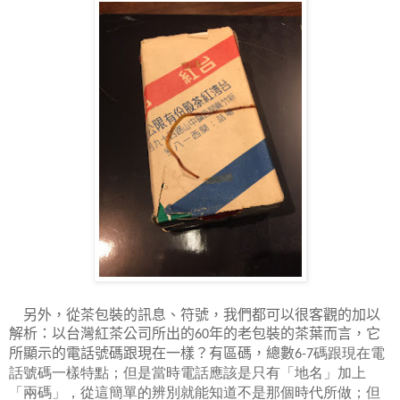
另外，從茶包裝的訊息、符號，我們都可以很客觀的加以
解析：以台灣紅茶公司所出的
年的老包裝的茶葉而言，它
60
所顯示的電話號碼跟現在一樣？有區碼，總數
碼
跟現在電
6
-7
話號碼一樣特點；但是當時電話應該是只有「地名」加上
「
兩碼
」，從這簡單的辨別就能知道不是那個時代所做；但